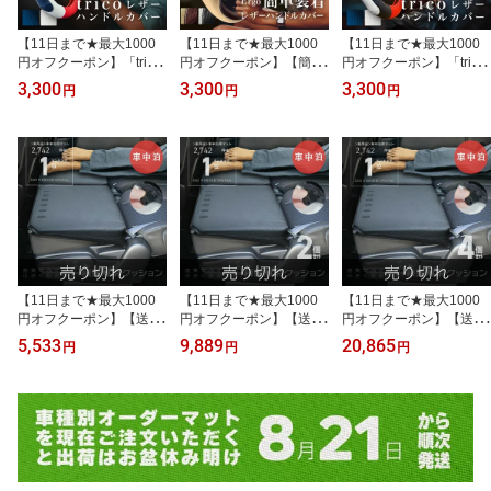
【11日まで★最大1000
【11日まで★最大1000
【11日まで★最大1000
円オフクーポン】「trico
円オフクーポン】【簡単
円オフクーポン】「trico
レザー ハンドル カバ
装着】「エルゴレザー ハ
レザー ハンドル カバ
3,300
3,300
3,300
円
円
円
ー」 軽自動車 ミニバン
ンドルカバー」ブラウン
ー」 軽自動車 ミニバン
おしゃれ デザイン ネイ
装着簡単 軽自動車 ミニ
おしゃれ デザイン ネイ
ル ムーブキャンパス N-B
バン ムーブキャンパス N
ル ムーブキャンパス N-B
OXブランド 装着 1分 高
-BOX ブランド 装着 1分
OXブランド 装着 1分 高
級 メーカー 直販 高見え
高級 メーカー 直販 高見
級 メーカー 直販 高見え
タント スペーシア ハス
え タント スペーシア ハ
タント スペーシア ハス
ラー ハスラー ジムニー
スラー ジムニー ワゴンR
ラー ハスラー ジムニー
ワゴンR
ワゴンR
【11日まで★最大1000
【11日まで★最大1000
【11日まで★最大1000
円オフクーポン】【送料
円オフクーポン】【送料
円オフクーポン】【送料
無料】『車中泊』段差解
無料】インフレーター 2
無料】インフレーター 4
5,533
9,889
20,865
円
円
円
消クッション インフレー
個セット『車中泊』段差
個セット『車中泊』段差
ター で 軽自動車 軽バン
解消クッション 軽自動車
解消クッション 軽自動車
軽ワゴン ミニバン ハイ
軽バン 軽ワゴン ミニバ
軽バン 軽ワゴン ミニバ
エース ヴォクシー ステ
ン ハイエース ヴォクシ
ン ハイエース ヴォクシ
ップワゴン など対応 汎
ー ステップワゴン 対応
ー ステップワゴン 対応
用 空気でふくらむ アウ
汎用 空気でふくらむ ア
汎用 空気でふくらむ ア
トドア自動膨張 車中泊に
ウトドア 自動膨張 車中
ウトドア自動膨張 車中泊
最適。
泊に。
に。