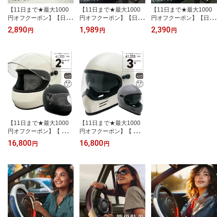
【11日まで★最大1000
【11日まで★最大1000
【11日まで★最大1000
円オフクーポン】【日本
円オフクーポン】【日本
円オフクーポン】【日本
製】チェアマット 透明
製】デスクマット 光学式
製】デスクマット120 光
2,890
1,989
2,390
円
円
円
約1800×910×1.5mm フ
マウス対応 600×900mm
学式マウス対応 600×120
ロアシート 大きい デス
1.5mm 学習机 透明 クリ
0mm 1.5mm 学習机 透明
クマット 傷防止 テーブ
ア 凹み 傷 防止 保護 60x
クリア 凹み 傷 防止 保護
ルフローリング 冷蔵庫
90cm サイド テーブル マ
120x60cm サイド テーブ
保護シート 大型 1畳 180
ット キッチンマット 保
ル マット キッチンマッ
×91cmフロアマット キッ
護 子供机 勉強机 防水 ゲ
ト 保護 子供机 勉強机 防
チンマット 防水 ゲーミ
ーミング 犬 猫 ペット 送
水 ゲーミング 犬 猫 ペッ
ング 犬 送料無料
料無料
ト 送料無料
【11日まで★最大1000
【11日まで★最大1000
円オフクーポン】【 ￥3
円オフクーポン】【 ￥3
300 シールドプレゼン
300 シールドプレゼン
16,800
16,800
円
円
ト】フルフェイス ヘルメ
ト】フルフェイス ヘルメ
ット「GP1」バイク 全排
ット「MT1」インナーバ
気量対応 レトロ 族ヘル
イザー 付き バイク 全排
ビンテージ スタイル ネ
気量対応 レトロ フュー
オ クラシック おしゃれ
チャー 族ヘル ビンテー
旧車 GB350 レブル
ジ ネオ クラシック スク
ランブラー おしゃれ GB
350 レブル