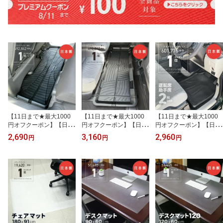
【11日まで★最大1000
【11日まで★最大1000
【11日まで★最大1000
円オフクーポン】【日本
円オフクーポン】【日本
円オフクーポン】【日本
製】軽自動車用 バケット
製】ミニバン用 バケット
製】汎用 3D フロアマッ
2,690
3,160
2,960
円
円
円
マット フロアマット 汚
マット フロアマット 3D
ト 2枚セット 運転席 助手
れ防止 3D 立体マット 防
立体マット 防水 リア用
席 カーマット 軽自動車
水 リア用 汎用 カーマッ
汎用 カーマット 汚れ防
乗用車 普通車 SUV ミニ
ト 汚れ防止 水洗い 後部
止 ゴム 水洗い OK 後部
バン フロント PVC製 立
座席 2列目 車中泊 車マッ
座席 2列目 3列目 釣り 車
体マット 防水 バケット
ト スペーシア タント カ
中泊 車マットヴォクシー
マット 汚れ防止 水洗い
スタム デイズ ルークス
ハイエース 送料無料
車中泊 ハイエース 送料
送料無料
無料