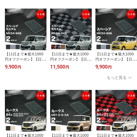
【11日まで★最大1000
【11日まで★最大1000
【11日まで★最大1000
円オフクーポン】【日本
円オフクーポン】【日本
円オフクーポン】【日本
製】フロアマット スズキ
製】フロアマット スズキ
製】フロアマット スズキ
9,900
11,500
9,900
円
円
円
新型 スペーシア カスタ
新型 スペーシア カスタ
新型 スペーシア MK54S
ム MK54S MK94S 対応 2
ム MK54S MK94S 対応 2
MK94S 対応 2点セット A
もっと見る
点セット Aシリーズ カー
点セット Pシリーズ カー
シリーズ カーマット フ
マット フロアマット 純
マット フロアマット 純
ロアマット 純正タイプ
正タイプ カーペット 汚
正タイプ カーペット チ
カーペット 汚れ防止 内
れ防止 内装パーツ ドレ
ェック柄 汚れ防止 内装
装パーツ ドレスアップ
スアップ 送料無料
パーツ ドレスアップ 送
送料無料
料無料
【11日まで★最大1000
【11日まで★最大1000
【11日まで★最大1000