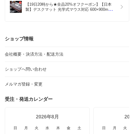
【19日20時から★全品20%オフクーポン】【日本
製】デスクマット 光学式マウス対応 600×900mm 
1.5mm 学習机 透明 クリア  凹み 傷 防止 保護 
60x90cm サイド テーブル マット キッチンマット 
保護 子供机 勉強机  防水 ゲーミング 犬 猫 ペット 
送料無料
ショップ情報
会社概要・決済方法・配送方法
ショップへ問い合わせ
メルマガ登録・変更
受注・発送カレンダー
2026年8月
20
日
月
火
水
木
金
土
日
月
火