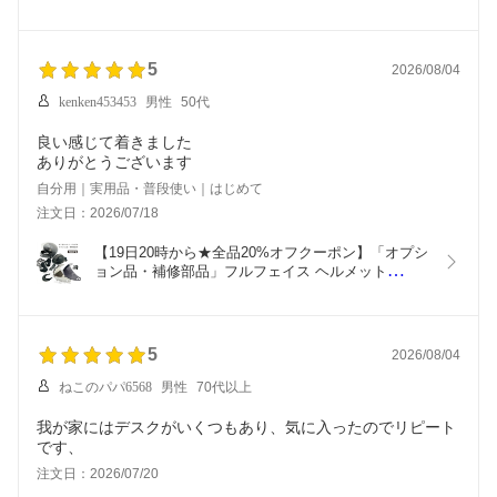
ト 3D 立体マット 防水 リア用 汎用 カーマット 汚
れ防止 ゴム 水洗い 後部座席 ２列目 3列目   車中泊 
ヴォクシー  ハイエース 送料無料  アウトドア
5
2026/08/04
kenken453453
男性
50代
良い感じて着きました
ありがとうございます
自分用｜実用品・普段使い｜はじめて
注文日：2026/07/18
【19日20時から★全品20%オフクーポン】「オプシ
ョン品・補修部品」フルフェイス ヘルメット
「MT1」用 バイク レトロ フューチャー 族ヘル ビ
ンテージ スタイル ネオ クラシック スクランブラー 
おしゃれ GB350 レブル
5
2026/08/04
ねこのパパ6568
男性
70代以上
我が家にはデスクがいくつもあり、気に入ったのでリピート
です、
注文日：2026/07/20