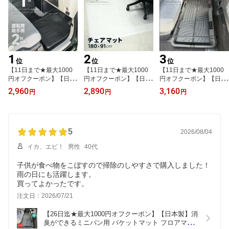
1
2
3
位
位
位
【11日まで★最大1000
【11日まで★最大1000
【11日まで★最大1000
円オフクーポン】【日本
円オフクーポン】【日本
円オフクーポン】【日本
製】汎用 3D フロアマッ
製】チェアマット 透明
製】ミニバン用 バケット
2,960
2,890
3,160
円
円
円
ト 2枚セット 運転席 助手
約1800×910×1.5mm フ
マット フロアマット 3D
席 カーマット 軽自動車
ロアシート 大きい デス
立体マット 防水 リア用
乗用車 普通車 SUV ミニ
クマット 傷防止 テーブ
汎用 カーマット 汚れ防
バン フロント PVC製 立
ルフローリング 冷蔵庫
止 ゴム 水洗い OK 後部
体マット 防水 バケット
5
保護シート 大型 1畳 180
座席 2列目 3列目 釣り 車
2026/08/04
マット 汚れ防止 水洗い
×91cmフロアマット キッ
中泊 車マットヴォクシー
イカ、エビ！
男性
40代
車中泊 ハイエース 送料
チンマット 防水 ゲーミ
ハイエース 送料無料
無料
ング 犬 送料無料
子供が食べ物をこぼすので掃除のしやすさで購入しました！
雨の日にも活躍します。
買ってよかったです。
注文日：2026/07/21
【26日迄★最大1000円オフクーポン】【日本製】消
臭ができるミニバン用 バケットマット フロアマッ