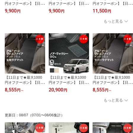
円オフクーポン】【日本
円オフクーポン】【日本
円オフクーポン】【日本
製】日産 ルークス フロ
製】フロアマット 日産
製】日産 ルークス フロ
9,900
9,900
11,500
円
円
円
アマット B44A/B45A/B4
新型 ルークス BB1A/BB2
アマット B44A/B45A/B4
7A/B48A 対応 2点セット
A/BB5A/BB6A対応 2点セ
7A/B48A 対応 2点セット
もっと見る
Aシリーズ カーマット 純
ット Aシリーズ カーマッ
Pシリーズ チェック柄 高
正タイプ カーペット「2
ト フロアマット 純正タ
級 カーマット 純正タイ
020年3月~2025月8月」
イプ カーペット 汚れ防
プ カーペット「2020年3
汚れ防止 送料無料
止 内装パーツ ドレスア
月~2025月8月」汚れ防
ップ 送料無料
止 送料無料
【11日まで★最大1000
【11日まで★最大1000
【11日まで★最大1000
円オフクーポン】【日本
円オフクーポン】【日本
円オフクーポン】【日本
製】トヨタ 新型 アルフ
製】トヨタ 新型 ノア・
製】トヨタ 新型 アルフ
8,555
20,900
8,555
円
～
円
円
～
ァード / ヴェルファイア
ヴォクシー 90系 7人・8
ァード / ヴェルファイア
40系 45系 フロアマット
人乗用 フロアマット MZ
40系 45系 フロアマット
もっと見る
ラグマット 2列目用 6・
RA90/MZRA95/ZWR90/Z
ラグマット 2列目用 6・
7・8人乗り 全車共通 生
WR95 対応 7・9点セッ
7・8人乗り 全車共通 生
地 ゴム カーペット 汚れ
ト Aシリーズ カーマット
地 ゴム カーペット 汚れ
更新日
：
08/07
（07/31〜08/06集計）
防止 キズ防止 カーマッ
純正タイプ カーペット
防止 キズ防止 カーマッ
ト 水洗い 後部座席 車マ
汚れ防止 送料無料
ト 水洗い OK 後部座席
ット 送料無料
車マット 送料無料