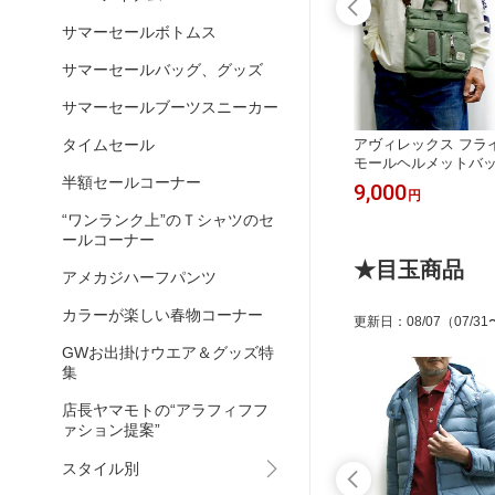
サマーセールボトムス
サマーセールバッグ、グッズ
サマーセールブーツスニーカー
ヒッコリ
BARNS(バーンズ) 栃木レザーベルト
アヴィレックス フライ
タイムセール
Y DENI
”シルバープレートバックル” LE-4166
モールヘルメットバッグ” 
-59570
【栃木レザーとBARNSのコラボ！】
LIGHT NYLON ”SMA
半額セールコーナー
9,790
9,000
円
円
G” No.783-697601
ョルダーバッグ 手提
“ワンランク上”のＴシャツのセ
ールコーナー
★目玉商品
アメカジハーフパンツ
カラーが楽しい春物コーナー
更新日
：
08/07
（07/31
GWお出掛けウエア＆グッズ特
集
店長ヤマモトの“アラフィフフ
ァション提案”
スタイル別