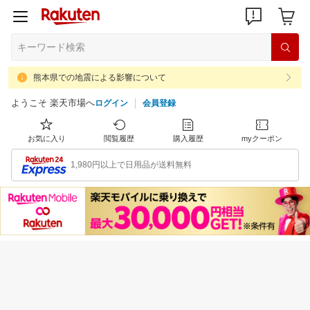
熊本県での地震による影響について
ようこそ 楽天市場へ
ログイン
会員登録
お気に入り
閲覧履歴
購入履歴
myクーポン
1,980円以上で日用品が送料無料