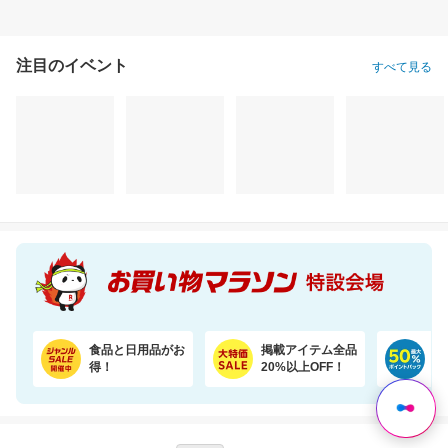
注目のイベント
すべて見る
食品と日用品がお
掲載アイテム全品
日
得！
20%以上OFF！
ポ