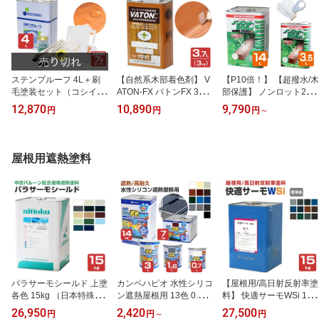
ステンプルーフ 4L＋刷
【自然系木部着色剤】 V
【P10倍！】 【超撥水/木
毛塗装セット（コシイプ
ATON-FX バトンFX 3kg
部保護】 ノンロット205
レザービング 木部保護塗
＜14色＞ 安全性の高い
N Zカラー 3.5L/14L ＜16
12,870
10,890
9,790
円
円
円
～
料 油性 ステイン ウッド
天然植物油脂性塗料 (油
色＞ WPステイン (油性
デッキ ログハウス 木部
性 ウッドデッキ 木部着
超撥水 耐UV 高耐候 木材
塗料 塗装セット 塗装用
色剤 木部用塗料 耐候性)
保護 屋外 木部用 ウッド
具セット DIY）
大谷塗料
デッキ) 前田工繊産資/三
屋根用遮熱塗料
井化学産資
パラサーモシールド 上塗
カンペハピオ 水性シリコ
【屋根用/高日射反射率塗
各色 15kg （日本特殊塗
ン遮熱屋根用 13色 0.7L-
料】 快適サーモWSi 15k
料/中空バルーン配合屋根
14kg
g ＜12色/標準色＞ 屋根
26,950
2,420
27,500
円
円
～
円