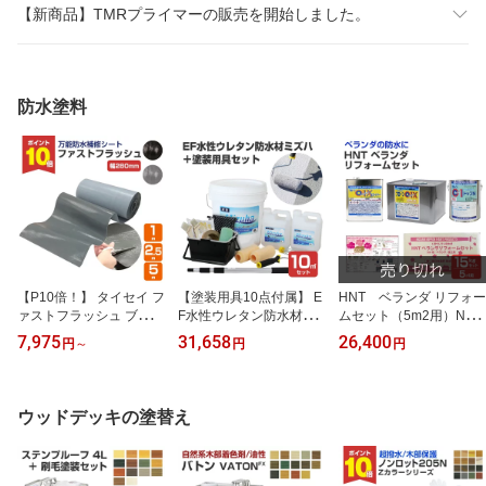
【新商品】TMRプライマーの販売を開始しました。
防水塗料
【P10倍！】 タイセイ フ
【塗装用具10点付属】 E
HNT ベランダ リフォー
ァストフラッシュ ブラッ
F水性ウレタン防水材ミ
ムセット（5m2用）N
ク/グレー 280mm×1m-5
ズハ＋塗装用具セット 2
グレー 15kgセット（東
7,975
31,658
26,400
円
～
円
円
m
2kgセット(10m2用)＜シ
日本塗料 防水セット DIY
ルバーグレー＞ 1液水性
用）
ウレタン防水塗料 (屋上
ベランダ シート防水 ア
ウッドデッキの塗替え
スファルト防水面 塗装セ
ット DIY) STK-19-4N