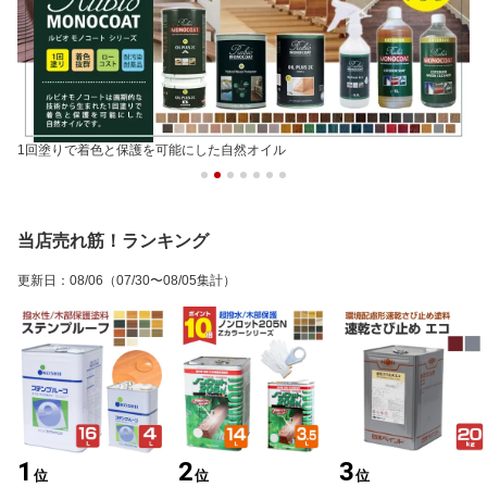
1回塗りで着色と保護を可能にした自然オイル
当店売れ筋！ランキング
更新日
：
08/06
（07/30〜08/05集計）
1
2
3
位
位
位