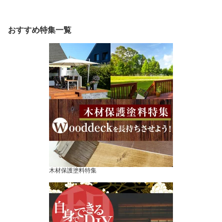
用遮熱塗料）
の温度上昇を軽減 屋根
遮熱 屋根用高日射反射率
塗料 (水系シリコン樹脂
塗料) 水谷ペイント
おすすめ特集一覧
木材保護塗料特集