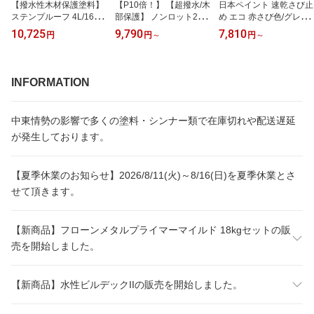
【撥水性木材保護塗料】
【P10倍！】 【超撥水/木
日本ペイント 速乾さび止
ステンプルーフ 4L/16L
部保護】 ノンロット205
め エコ 赤さび色/グレー
＜全14色＞ 撥水性があ
N Zカラー 3.5L/14L ＜16
20kg
10,725
9,790
7,810
円
円
～
円
～
り木目を活かす仕上がり
色＞ WPステイン (油性
(油性 内外装 ウッドデッ
超撥水 耐UV 高耐候 木材
キ ログハウス 木部塗料)
保護 屋外 木部用 ウッド
コシイプレザービング
デッキ) 前田工繊産資/三
INFORMATION
井化学産資
中東情勢の影響で多くの塗料・シンナー類で在庫切れや配送遅延
が発生しております。
【夏季休業のお知らせ】2026/8/11(火)～8/16(日)を夏季休業とさ
せて頂きます。
【新商品】フローンメタルプライマーマイルド 18kgセットの販
売を開始しました。
【新商品】水性ビルデックIIの販売を開始しました。