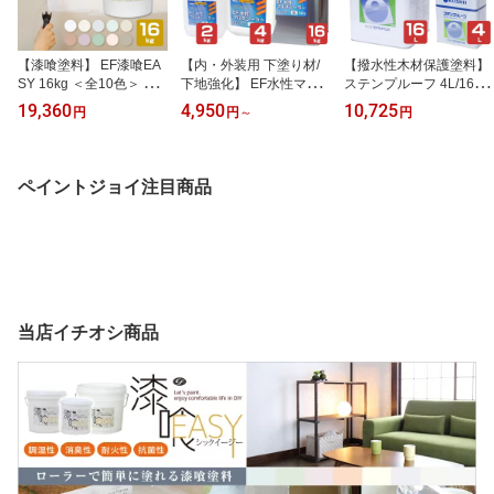
【漆喰塗料】 EF漆喰EA
【内・外装用 下塗り材/
【撥水性木材保護塗料】
SY 16kg ＜全10色＞ ロ
下地強化】 EF水性マル
ステンプルーフ 4L/16L
ーラーで塗れる (水性 し
チシーラー 2kg/4kg/16kg
＜全14色＞ 撥水性があ
19,360
4,950
10,725
円
円
～
円
っくい 漆喰壁 日本製)
＜白＞ 内外装の様々な箇
り木目を活かす仕上がり
所に使える下塗材 (壁紙
(油性 内外装 ウッドデッ
各種ボード類 木部 和室
キ ログハウス 木部塗料)
砂壁 繊維壁)
コシイプレザービング
ペイントジョイ注目商品
当店イチオシ商品