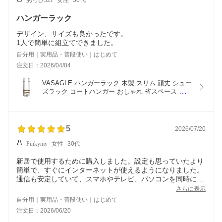
ハンガーラック
デザイン、サイズも良かったです。
1人で簡単に組立てできました。
自分用｜実用品・普段使い｜はじめて
注文日：2026/04/04
VASAGLE ハンガーラック 木製 スリム 頑丈 シュー
ズラック コートハンガー おしゃれ 省スペース 組み
立て簡単全体耐荷重41KG 組立簡
5
2026/07/20
Pinkymy
女性
30代
新居で使用するために購入しました。設定も思っていたより
簡単で、すぐにインターネットが使えるようになりました。
通信も安定していて、スマホやテレビ、パソコンを同時に使
っても快適です。家の中でも電波がしっかり届き、大変満足
さらに表示
しています。
自分用｜実用品・普段使い｜はじめて
注文日：2026/06/20