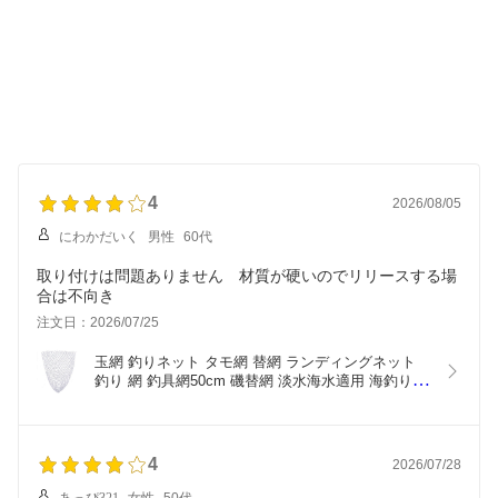
4
2026/08/05
にわかだいく
男性
60代
取り付けは問題ありません 材質が硬いのでリリースする場
注文日：2026/07/25
玉網 釣りネット タモ網 替網 ランディングネット 
釣り 網 釣具網50cm 磯替網 淡水海水適用 海釣り船
釣り渓流磯釣りコンパクト 網 漁具
4
2026/07/28
あっぴ321
女性
50代