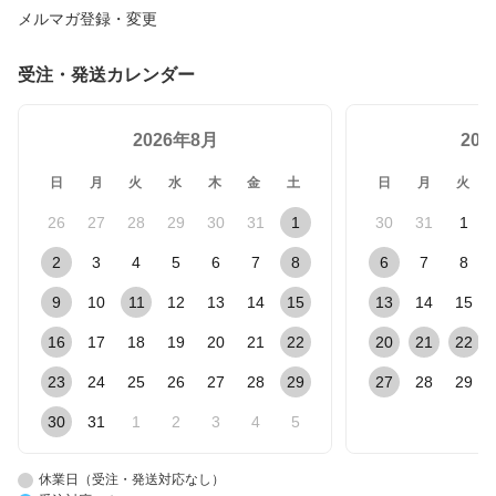
メルマガ登録・変更
受注・発送カレンダー
2026年8月
20
日
月
火
水
木
金
土
日
月
火
26
27
28
29
30
31
1
30
31
1
2
3
4
5
6
7
8
6
7
8
9
10
11
12
13
14
15
13
14
15
16
17
18
19
20
21
22
20
21
22
23
24
25
26
27
28
29
27
28
29
30
31
1
2
3
4
5
休業日（受注・発送対応なし）