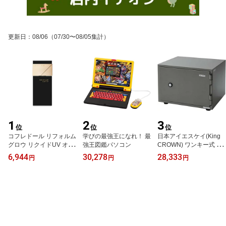
更新日
：
08/06
（07/30〜08/05集計）
1
2
3
位
位
位
コフレドール リフォルム
学びの最強王になれ！ 最
日本アイエスケイ(King
グロウ リクイドUV オー
強王図鑑パソコン
CROWN) ワンキー式 耐
クル-C SPF36・PA+++
火金庫 A4-S
6,944
30,278
28,333
円
円
円
リキッドファンデーショ
ン