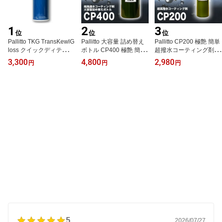
1
2
3
位
位
位
Pallitto TKG TransKewlG
Pallitto 大容量 詰め替え
Pallitto CP200 極艶 簡単
loss クイックディテイラ
ボトル CP400 極艶 簡単
超撥水コーティング剤 車
ー QD トランスクールグ
超高撥水 カーコーティン
撥水スプレー 車コーティ
3,300
4,800
2,980
円
円
円
ロス 極艶 簡単 超撥水コ
グ剤 超撥水 コーティン
ング剤 超撥水 カーコー
ーティング剤 車 撥水ス
グ 車 の コーティング剤
ティング剤 カーコーティ
プレー 車コーティング剤
ガラスコーティング剤 ガ
ング コーティング剤 ボ
超撥水 カーコーティング
ラス 撥水コーティング
ディ 撥水 スプレー カー
剤 コーティング剤 ボデ
車用 撥水剤 撥水スプレ
用品 ボディーコーティン
ィ 撥水 スプレー ボディ
ー カー用品 ガラスコー
グ剤 車用 ガラスコーテ
ーコーティング剤 車用
ティング メンテナンス剤
ィング剤 撥水コーティン
ガラスコーティング剤
DIY カーケア 洗車 プロ
グ 車用コーティング 剤
仕様
5
2026/07/27