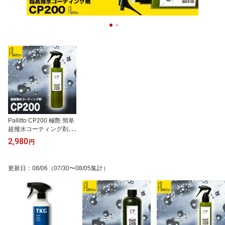
Pallitto CP200 極艶 簡単
超撥水コーティング剤 車
撥水スプレー 車コーティ
2,980
円
ング剤 超撥水 カーコー
ティング剤 カーコーティ
ング コーティング剤 ボ
更新日
：
08/06
（07/30〜08/05集計）
ディ 撥水 スプレー カー
用品 ボディーコーティン
グ剤 車用 ガラスコーテ
ィング剤 撥水コーティン
グ 車用コーティング 剤