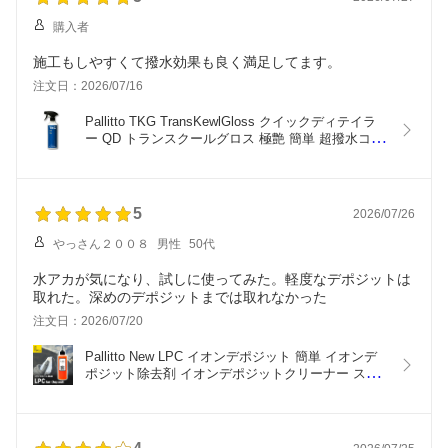
購入者
施工もしやすくて撥水効果も良く満足してます。
注文日：2026/07/16
Pallitto TKG TransKewlGloss クイックディテイラ
ー QD トランスクールグロス 極艶 簡単 超撥水コー
ティング剤 車 撥水スプレー 車コーティング剤 超撥
水 カーコーティング剤 コーティング剤 ボディ 撥水 
スプレー ボディーコーティング剤 車用 ガラスコー
ティング剤
5
2026/07/26
やっさん２００８
男性
50代
水アカが気になり、試しに使ってみた。軽度なデポジットは
取れた。深めのデポジットまでは取れなかった
注文日：2026/07/20
Pallitto New LPC イオンデポジット 簡単 イオンデ
ポジット除去剤 イオンデポジットクリーナー スケ
ール除去 水垢取り スケール除去剤 車 ウロコ取り 
車水アカ取り 水垢クリーナー ボディー 車うろこ取
り ガラス ノーコンパウンド 雨ジミ除去 メンテナン
ス剤 酸性クリーナー