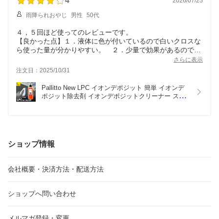
4
2026/07/25
雨降られおやじ
男性
50代
４，５回ほど使ってのレビューです。
【良かった点】１．液体に色が付いているので白いクロスな
ら使った量が分かりやすい。 ２．少量で効果があるのでコ
スパも良い。 ３．少し粘土があるので垂れにくい。
さらに表示
【気になった点】１．白くなるなど反応がないタイプなの
注文日：2025/10/31
で、スケール残が分かりにくい。 ２．(しょうがないとは
思いますが）使用後に最低でも水洗いが必要なこと
Pallitto New LPC イオンデポジット 簡単 イオンデ
【総評】ちゃんと使用方法を守れば、使いやすい商品だと思
ポジット除去剤 イオンデポジットクリーナー スケ
います。
ール除去 水垢取り スケール除去剤 車 ウロコ取り 
車水アカ取り 水垢クリーナー ボディー 車うろこ取
り ガラス ノーコンパウンド 雨ジミ除去 メンテナン
ス剤 酸性クリーナー
ショップ情報
会社概要・決済方法・配送方法
ショップへ問い合わせ
メルマガ登録・変更