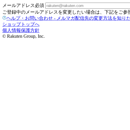
メールアドレス
必須
ご登録中のメールアドレスを変更したい場合は、下記をご参
ヘルプ・お問い合わせ - メルマガ配信先の変更方法を知り
ショップトップへ
個人情報保護方針
© Rakuten Group, Inc.