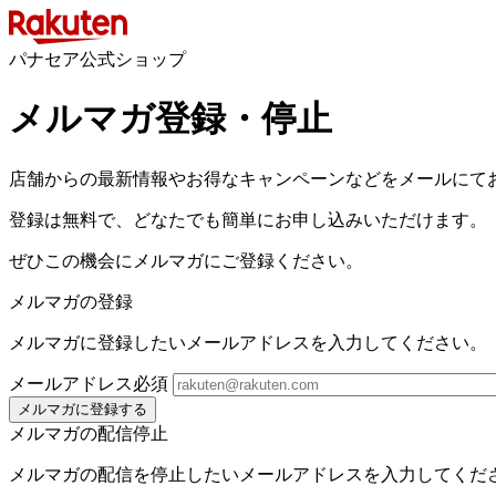
パナセア公式ショップ
メルマガ登録・停止
店舗からの最新情報やお得なキャンペーンなどをメールにて
登録は無料で、どなたでも簡単にお申し込みいただけます。
ぜひこの機会にメルマガにご登録ください。
メルマガの登録
メルマガに登録したいメールアドレスを入力してください。
メールアドレス
必須
メルマガに登録する
メルマガの配信停止
メルマガの配信を停止したいメールアドレスを入力してくだ