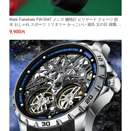
Mark Fairwhale FW-5047 メンズ 腕時計 ビリヤード クォーツ 防
水 おしゃれ スポーツ ミリタリー かっこいい 彼氏 父の日 就職祝
い 誕生日 プレゼント ギフト 10代 20代 30代 40代 50代 SALE 正
9,900
円
規品