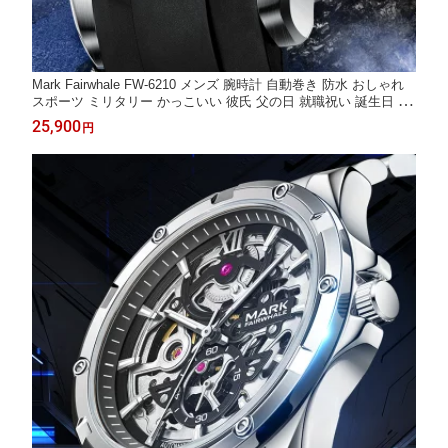
Mark Fairwhale FW-6210 メンズ 腕時計 自動巻き 防水 おしゃれ
スポーツ ミリタリー かっこいい 彼氏 父の日 就職祝い 誕生日 プ
レゼント ギフト 10代 20代 30代 40代 50代 SALE 正規品
25,900
円