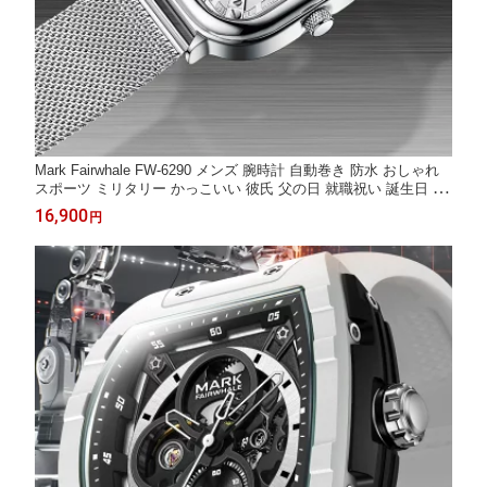
Mark Fairwhale FW-6290 メンズ 腕時計 自動巻き 防水 おしゃれ
スポーツ ミリタリー かっこいい 彼氏 父の日 就職祝い 誕生日 プ
レゼント ギフト 10代 20代 30代 40代 50代 SALE 正規品
16,900
円