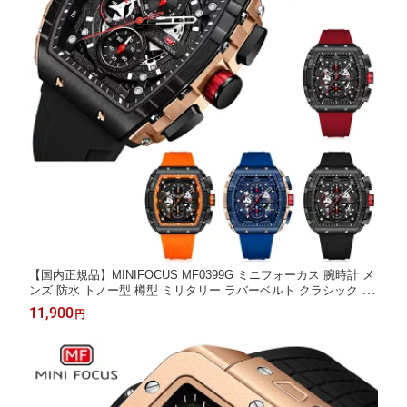
【国内正規品】MINIFOCUS MF0399G ミニフォーカス 腕時計 メ
ンズ 防水 トノー型 樽型 ミリタリー ラバーベルト クラシック ク
ロノグラフ 日付 大きめ ビックフェイス 防水 おしゃれ プレゼン
11,900
円
ト ギフト お祝い 誕生日 父の日 かっこいい 成人式 クリスマス 彼
氏