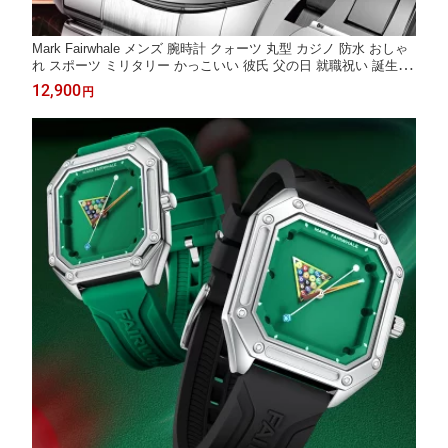
Mark Fairwhale メンズ 腕時計 クォーツ 丸型 カジノ 防水 おしゃ
れ スポーツ ミリタリー かっこいい 彼氏 父の日 就職祝い 誕生日
プレゼント ギフト 10代 20代 30代 40代 50代 SALE
12,900
円