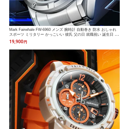
Mark Fairwhale FW-6960 メンズ 腕時計 自動巻き 防水 おしゃれ
スポーツ ミリタリー かっこいい 彼氏 父の日 就職祝い 誕生日 プ
レゼント ギフト 10代 20代 30代 40代 50代 SALE 正規品
19,900
円