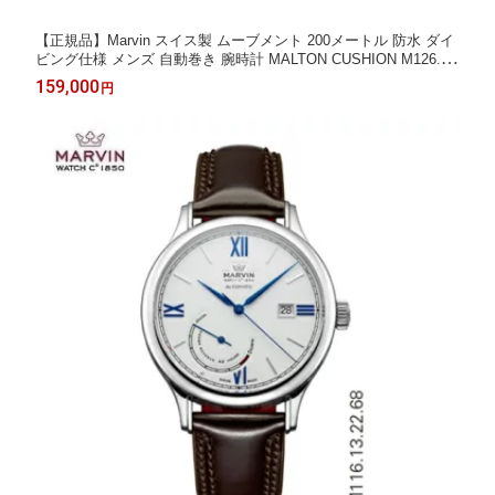
【正規品】Marvin スイス製 ムーブメント 200メートル 防水 ダイ
ビング仕様 メンズ 自動巻き 腕時計 MALTON CUSHION M126.1
4.45.95.1
159,000
円