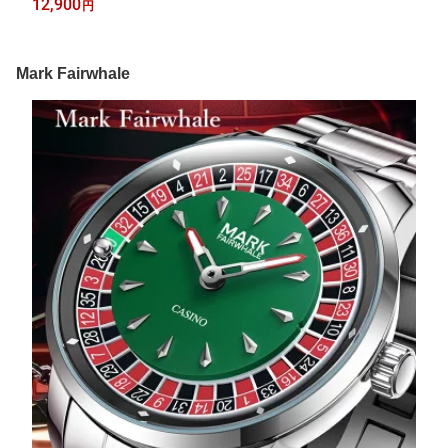
12,900
円
い 誕生日 父の日 かっこいい 成人式 クリスマス 彼氏 旦那 男性用
Mark Fairwhale