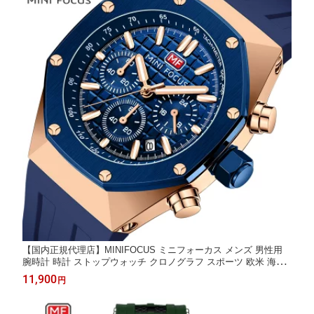
【国内正規代理店】MINIFOCUS ミニフォーカス メンズ 男性用
腕時計 時計 ストップウォッチ クロノグラフ スポーツ 欧米 海外
人気 ミリタリー クォーツ 夜光 カレンダー オクタゴン MF0417G
11,900
円
プレゼント ギフト お祝い 誕生日 父の日 かっこいい 成人式 クリ
スマス 彼氏