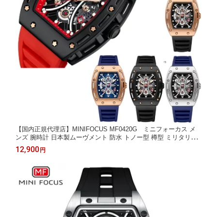
【国内正規代理店】MINIFOCUS MF0420G ミニフォーカス メ
ンズ 腕時計 日本製ムーヴメント 防水 トノー型 樽型 ミリタリー
ラバーベルト 日付 大きめ ビックフェイス 防水 夜光 インデック
12,900
円
ス プレゼント ギフト お祝い 誕生日 父の日 成人式 クリスマス 彼
氏 旦那 男性用