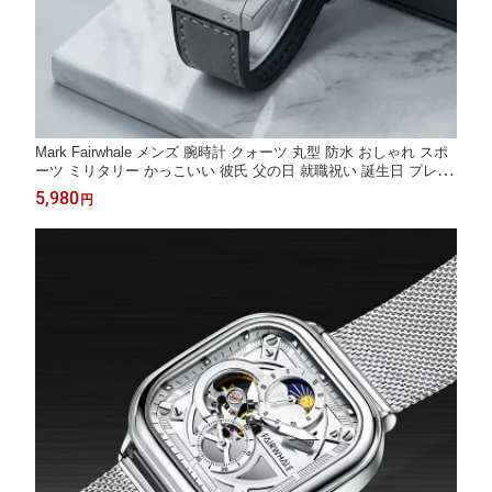
Mark Fairwhale メンズ 腕時計 クォーツ 丸型 防水 おしゃれ スポ
ーツ ミリタリー かっこいい 彼氏 父の日 就職祝い 誕生日 プレゼ
ント ギフト 10代 20代 30代 40代 50代 SALE
5,980
円