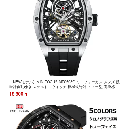
【NEWモデル】MINIFOCUS MF0603G ミニフォーカス メンズ 腕
時計自動巻き スケルトンウォッチ 機械式時計 トノー型 高級感 ビ
ッグフェイス ラバーベルト スポーツウォッチ おしゃれ メンズウ
18,800
円
ォッチ オートマチック 防水 ギフト プレゼント 誕生日 父の日 SA
LE