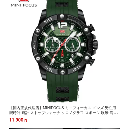
【国内正規代理店】MINIFOCUS ミニフォーカス メンズ 男性用
腕時計 時計 ストップウォッチ クロノグラフ スポーツ 欧米 海外
人気 ミリタリーマルチ クォーツ 夜光 カレンダー MF0349G プレ
11,900
円
ゼント ギフト お祝い 誕生日 父の日 かっこいい 成人式 クリスマ
ス 彼氏 旦那