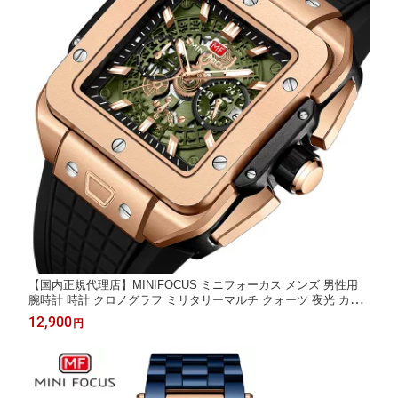
【国内正規代理店】MINIFOCUS ミニフォーカス メンズ 男性用
腕時計 時計 クロノグラフ ミリタリーマルチ クォーツ 夜光 カレ
ンダー スーツ プレゼント ギフト お祝い 誕生日 父の日 かっこい
12,900
円
い 成人式 クリスマス 彼氏 旦那 男性用 MF0475G