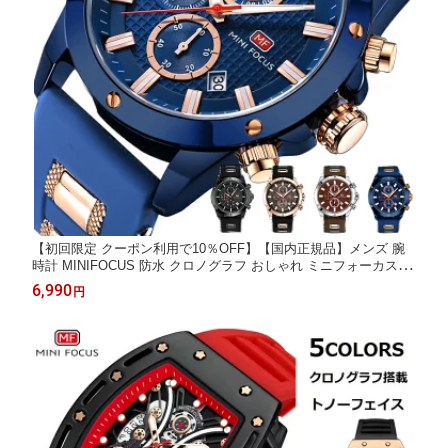
【初回限定 クーポン利用で10％OFF】【国内正規品】メンズ 腕
時計 MINIFOCUS 防水 クロノグラフ おしゃれ ミニフォーカス 時
計 ミリターリー クォーツ カッコイイ 彼氏 誕生日 ギフト オシャ
6,990
円
レ 父の日 プレゼント 10代 20代 30代 40代 50代 SALE