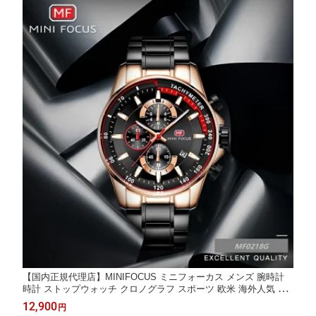
【国内正規代理店】MINIFOCUS ミニフォーカス メンズ 腕時計
時計 ストップウォッチ クロノグラフ スポーツ 欧米 海外人気 ミ
リタリーマルチ クォーツ 夜光 カレンダー プレゼント ギフト お
12,900
円
祝い 誕生日 父の日 かっこいい 成人式 クリスマス 彼氏 旦那 男性