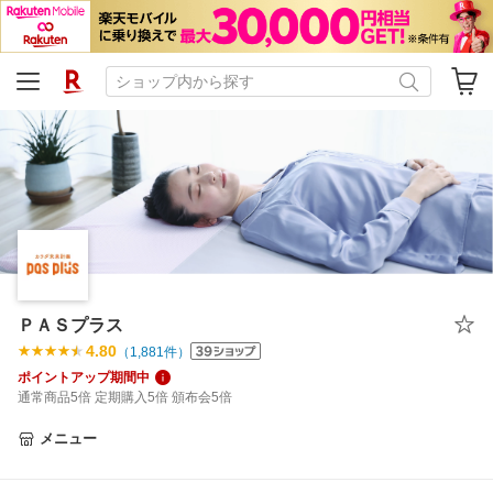
ＰＡＳプラス
4.80
（
1,881
件）
ポイントアップ期間中
通常商品5倍 定期購入5倍 頒布会5倍
メニュー