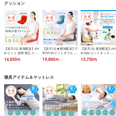
ー
ちゃん 耐風性能 100%遮
る、みんなに優しい、ク
クッション
光・UV100%カット 超撥
ールマット 整体 座布団
水・防水機能 軽量コンパ
お昼寝 熱中症 熱中症予
クト設計 遮熱機能】
防 車いす 車椅子
【楽天1位 最強配送】p!n
【楽天1位★最強配送】P
【楽天1位 最強配送】p!n
to ピント 姿勢 矯正 クッ
INTO W ピントダブル 腰
to kids ピントキッズ 子
ション 椅子 姿勢が良く
痛 クッション 姿勢 矯正
供 姿勢 矯正 クッション
14,850
19,800
13,750
円
円
～
円
なる 姿勢サポート 肩こ
椅子 骨盤 座椅子 腰を支
椅子 学習椅子 勉強 姿勢
り 骨盤 猫背 対策 疲れな
える 腰痛対策 疲れ軽減
が良くなる 姿勢サポート
い 腰痛 デスクワーク 座
デスクワーク 肩 股関節
疲れない 腰痛 デスクワ
椅子 誕生日 プレゼント
スマホ首 [作業療法士 野
ーク 座椅子 誕生日 プレ
寝具アイテム＆マットレス
ギフト 新生活 日本製
村寿子 監修] プレゼント
ゼント 小学生 リビング
[作業療法士 野村寿子 氏
ギフト 習慣改善 サポー
学習 ダイニングチェア
開発]
トチェア
姿勢矯正 [作業療法士 野
村寿子 氏 監修]