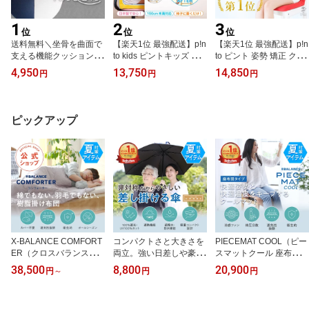
1
2
3
位
位
位
送料無料＼坐骨を曲面で
【楽天1位 最強配送】p!n
【楽天1位 最強配送】p!n
支える機能クッション／
to kids ピントキッズ 子
to ピント 姿勢 矯正 クッ
RAQDA （ラクダ）【骨
供 姿勢 矯正 クッション
ション 椅子 姿勢が良く
4,950
13,750
14,850
円
円
円
盤 腰痛対策 クッション
椅子 学習椅子 勉強 姿勢
なる 姿勢サポート 肩こ
体圧分散 姿勢 猫背 車 オ
が良くなる 姿勢サポート
り 骨盤 猫背 対策 疲れな
フィス デスク プレゼン
疲れない 腰痛 デスクワ
い 腰痛 デスクワーク 座
ト 腰 お尻 イス 椅子 背筋
ーク 座椅子 誕生日 プレ
椅子 誕生日 プレゼント
ピックアップ
持ち運び サポート 仙骨
ゼント 小学生 リビング
ギフト 新生活 日本製
股関節 肩 背骨 坐骨 背筋
学習 ダイニングチェア
[作業療法士 野村寿子 氏
在宅】
姿勢矯正 [作業療法士 野
開発]
村寿子 氏 監修]
X-BALANCE COMFORT
コンパクトさと大きさを
PIECEMAT COOL（ピー
ER（クロスバランスコ
両立。強い日差しや豪雨
スマットクール 座布団タ
ンフォーター ）腰痛 整
から大切な人を守る「差
イプ）車椅子ユーザーさ
38,500
8,800
20,900
円
～
円
円
体 快眠 通気性 丸洗い 樹
し掛ける傘」【車椅子ユ
んの声をもとに誕生した
脂 寝具 睡眠の質が上が
ーザー 日傘 ハンディキ
快適姿勢と快適温度をキ
る 寝返り ストレスフリ
ャップのある方 女性 赤
ープする どこでも使え