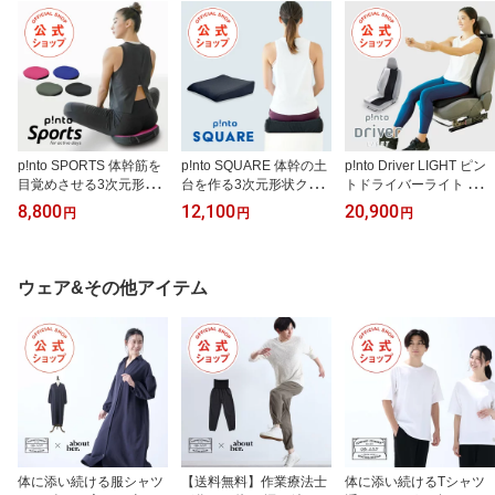
ックス リラクゼーション
クゼーション お家時間
脂 洗える クッション お
お家時間
泡 幻想的 振動
手入れ簡単】
p!nto SPORTS 体幹筋を
p!nto SQUARE 体幹の土
p!nto Driver LIGHT ピン
目覚めさせる3次元形
台を作る3次元形状クッ
トドライバーライト （pi
状・最軽量クッション ピ
ション ピントスクエア
nto driver light）日本製
8,800
12,100
20,900
円
円
円
ントスポーツ 正しい姿勢
正しい姿勢習慣（pinto s
【ドライブ 骨盤 姿勢 猫
習慣（pinto sports）【疲
quare）【クッション 疲
背 運転 自動車 クッショ
労 骨盤 姿勢 猫背 クッシ
労 骨盤 姿勢 猫背 椅子 イ
ン 疲労 国産 輸入車 腰 肩
ョン 座布団 ヨガ ストレ
ス チェア デスクワーク
長時間 車 肩こり 骨盤矯
ウェア&その他アイテム
ッチ 瞑想 スポーツ 洗え
座布団 丸洗い 洗える 樹
正 洗える 通気性 蒸れな
る アウトドア レジャー
脂 腰痛 オフィス ストレ
い 樹脂】
体幹 坐骨】
ートネック 体幹】
体に添い続ける服シャツ
【送料無料】作業療法士
体に添い続けるTシャツ