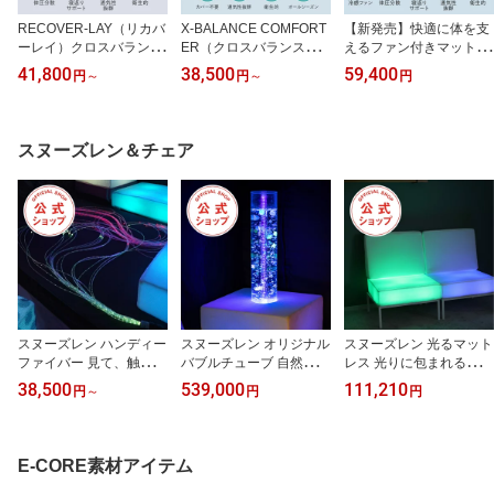
RECOVER-LAY（リカバ
X-BALANCE COMFORT
【新発売】快適に体を支
ーレイ）クロスバランス
ER（クロスバランスコ
えるファン付きマットSa
睡眠 サポート リラック
ンフォーター ）腰痛 整
RattO｜送風マット 冷感
41,800
38,500
59,400
円
～
円
～
円
ス フィット 通気性 マッ
体 快眠 通気性 丸洗い 樹
寝汗対策 通気性 蒸れ対
トレス 敷布団 三つ折り
脂 寝具 睡眠の質が上が
策 夏用 快眠マット ベッ
三ツ折り 折りたたみ 撥
る 寝返り ストレスフリ
ドマット 敷きパッド 省
水 腰痛 整体 洗え 快眠 通
ー
エネ 日本製
スヌーズレン＆チェア
気性 丸洗い 寝具 睡眠の
質が上がる 寝返り 呼吸
深い 生活 習慣 作業療法
士 不眠 樹脂
スヌーズレン ハンディー
スヌーズレン オリジナル
スヌーズレン 光るマット
ファイバー 見て、触れ
バブルチューブ 自然と落
レス 光りに包まれる感覚
て、心を動かす優しい光
ち着く日本製のバブルチ
日本製【スヌーズレン お
38,500
539,000
111,210
円
～
円
円
日本製 スヌーズレン 光
ューブ 日本製 スヌーズ
家 福祉 集中力 発想力 自
ファイバー お家 福祉 集
レン バブルチューブ お
律神経 パーティー 触感
中力 発想力 自律神経 パ
家 福祉 集中力 発想力 自
光 落ち着く 癒やし リラ
ーティー 持ち運び 触感
律神経 触感 光 落ち着く
ックス リラクゼーション
E-CORE素材アイテム
光 落ち着く 癒やし リラ
癒やし リラックス リラ
お家時間 マットレス 樹