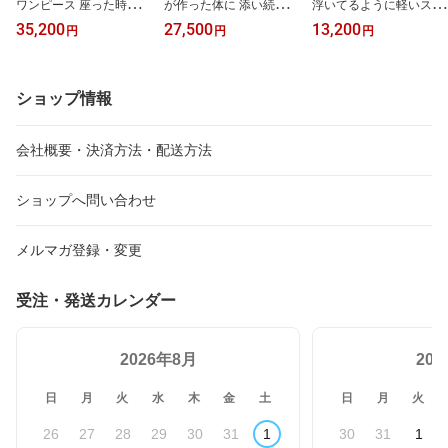
ワンピース 座った時も美
が作った体に 添い続ける
浮いてるように軽いスト
しく生活動作を妨げない
服 第2弾 体に添い続ける
レスフリーTシャツ Tシ
35,200
27,500
13,200
円
円
円
ワンピース 寄り添う ス
パンツ ストレスフリーな
ャツ 寄り添う ストレス
トレスフリー 肩こり 腰
魔法のパンツ ファッショ
フリー 肩こり 腰痛 白 黒
痛 ネイビー ベージュ カ
ン コーディネート 軽い
ブラック ホワイト カジ
ジュアル おしゃれ ファ
動きを妨げない
ュアル uネック トップス
ショップ情報
ッション コーディネイト
ファッション コーディネ
動きやすい 重ね着 春 夏
イト 動きやすい 重ね着
春夏用 半袖
春 夏 春夏用 半袖
会社概要・決済方法・配送方法
ショップへ問い合わせ
メルマガ登録・変更
受注・発送カレンダー
2026年8月
20
日
月
火
水
木
金
土
日
月
火
26
27
28
29
30
31
1
30
31
1