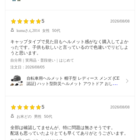
台セット
5
2026/08/08
kumaさん2014
女性
50代
キャップタイプで見た目もヘルメット感がなく購入してよか
ったです。子供も欲しいと言っているので色違いでリピしよ
うと思います。
自分用｜実用品・普段使い｜はじめて
注文日：2026/08/05
自転車用ヘルメット 帽子型 レディース メンズ (CE
認証) ハット型防災ヘルメット アウトドア おしゃれ 
UVカット 超軽量 通気性 耐衝撃 安全帽子 あご紐付
き 頭囲52~60cm
5
2026/08/08
お米どの
男性
50代
全部は確認してませんが、特に問題は無さそうです。
配送も思っていたよりとても早くてありがとうございます。