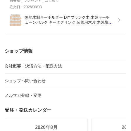
自分用｜プレゼント｜はじめて
注文日：2026/08/03
無地木制キーホルダー DIYブランク木 木製キーチ
ェーンバルク キータグリング 装飾用木片 木製彫刻 
色付け可能 手作り木材 ペットタグの製作 天然木 矩
形 軽量
ショップ情報
会社概要・決済方法・配送方法
ショップへ問い合わせ
メルマガ登録・変更
受注・発送カレンダー
2026年8月
20