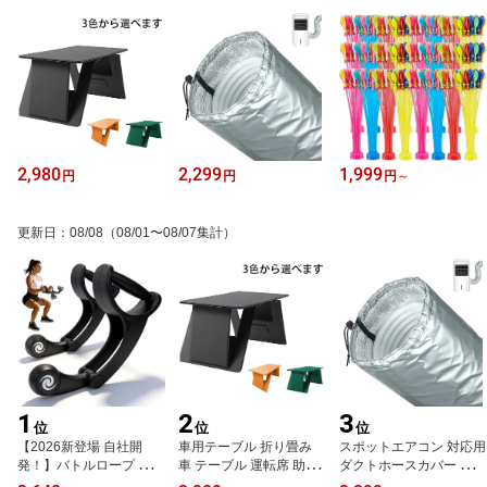
2,980
2,299
1,999
円
円
円
～
更新日
：
08/08
（08/01〜08/07集計）
1
2
3
位
位
位
【2026新登場 自社開
車用テーブル 折り畳み
スポットエアコン 対応用
発！】バトルロープ トレ
車 テーブル 運転席 助手
ダクトホースカバー 延長
ーニング 回転式コードレ
席 後部座席 パソコンテ
カバー付き ポータブルエ