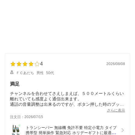
4
2026/08/08
ＦＣあだち
男性
50代
満足
チャンネルを合わせてさえしまえば、５００メートルくらい
離れていても感度よく通信出来ます。
通話の音量調整は出来るのですが、ボタン押した時のプッシ
ュ音はうるさいです
さらに表示
注文日：2026/07/15
トランシーバー 無線機 免許不要 特定小電力 タイプ 
携帯型 簡単操作 緊急対応 ホリデーギフトに最適 2