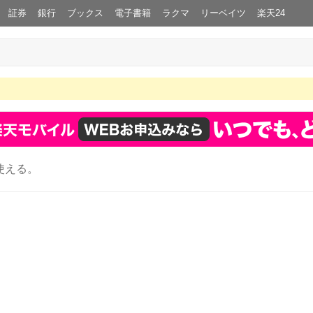
証券
銀行
ブックス
電子書籍
ラクマ
リーベイツ
楽天24
使える。