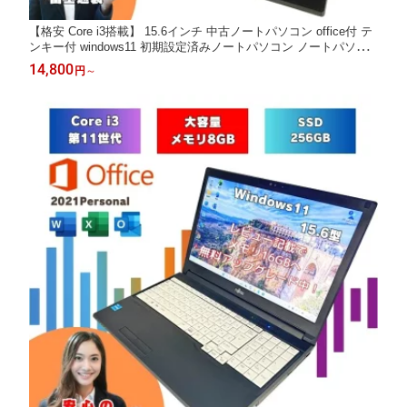
【格安 Core i3搭載】 15.6インチ 中古ノートパソコン office付 テ
ンキー付 windows11 初期設定済みノートパソコン ノートパソコ
ン 初期設定済み 中古ノートPC オフィス付きノートパソコン win1
14,800
円
～
1 メモリ8GB SSD256GB 富士通 SSD オフィス付 A576/PX a576
px-i3-6th-1