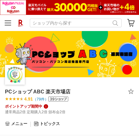
PCショップ ABC 楽天市場店
4.91
（
79
件）
ポイントアップ期間中
通常商品2倍 定期購入2倍 頒布会2倍
メニュー
トピックス