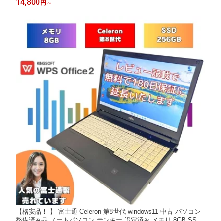
14,800
円
～
D オフィス付 A747/S a747s-i5-7th-wakeari-5
【格安品！ 】 富士通 Celeron 第8世代 windows11 中古 パソコン
整備済み品 ノートパソコン テンキー 設定済み メモリ 8GB SSD