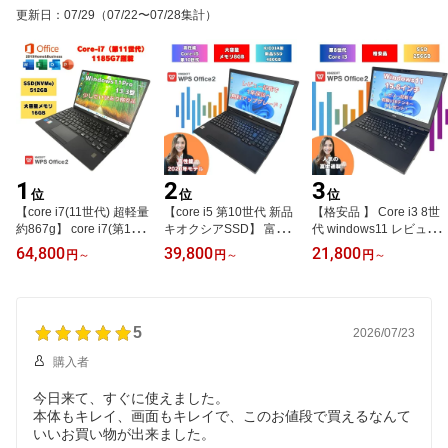
更新日
：
07/29
（07/22〜07/28集計）
1
2
3
位
位
位
【core i7(11世代) 超軽量
【core i5 第10世代 新品
【格安品 】 Core i3 8世
約867g】 core i7(第11世
キオクシアSSD】 富士通
代 windows11 レビュー
代) windows11 モバイル
パソコン ノートパソコン
記載でテンキープレゼン
64,800
39,800
21,800
円
～
円
～
円
～
ノートPC NVMe512GB
中古 windows11 フルHD
ト ノートパソコン 設定
メモリ16GB 中古ノート
15.6インチ office付き 中
済み メモリ 8GB SSD 25
パソコン U9311/F オフィ
古パソコンwindows11 人
6GB 15.6インチ 富士通 8
ス付 office付 u9311f-i7-1
気機種 初期設定済み 初
世代 中古 パソコン Office
6gb-512gb-w1
5
心者向け 整備済 中古ノ
付 a579bx-i3-2
2026/07/23
ートパソコン ノートPC
購入者
officeパソコン A5510/D
a5510d-i5-nocam-1
今日来て、すぐに使えました。
本体もキレイ、画面もキレイで、このお値段で買えるなんて
いいお買い物が出来ました。