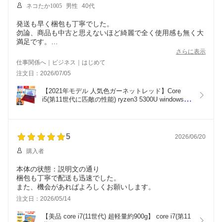
ネコたか1005
男性
40代
発送も早く梱包も丁寧でした。
勿論、商品も中古と思えないほど綺麗で全く使用感も無く大
満足です。
メモリも16gbにしていただけて、大変快適です。
さらに表示
ありがとうございました!
仕事関係へ｜ビジネス｜はじめて
注文日：2026/07/05
【2021年モデル 人気色ガーネットレッド】Core 
i5(第11世代に匹敵の性能) ryzen3 5300U windows11 
Office付 レビュー記載で16GBへ無料アップグレー
ド NVMe SSD 256GB  テンキー付 中古ノートパソ
コン オフィス付 AH43/F1R ah43f1r-1
5
2026/06/20
購入者
本体の状態：説明文の通り
梱包も丁寧で配送も迅速でした。
また、機会があればよろしくお願いします。
注文日：2026/05/14
【美品 core i7(11世代) 超軽量約900g】 core i7(第11