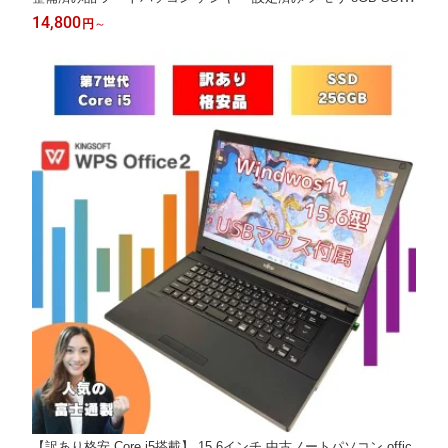
256GB 15.6インチ 15.6型 Office付 中古パソコン 中古ノートパソ
14,800
円
～
コン 初心者向け 型落ち windows 11 a579b-cel-wakeari-1
【訳あり格安 Core i5搭載】 15.6インチ 中古ノートパソコン offic