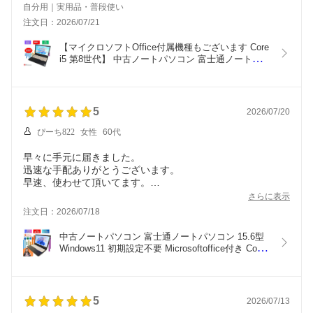
自分用｜実用品・普段使い
注文日：2026/07/21
【マイクロソフトOffice付属機種もございます Core 
i5 第8世代】 中古ノートパソコン 富士通ノートパソ
コン 15.6型 富士通ノート 初期設定済みノートパソ
コン キングソフトオフィス付 windows11  メモリ
8GB 256GB  富士通 SSD a749a-i5-2
5
2026/07/20
ぴーち822
女性
60代
早々に手元に届きました。
迅速な手配ありがとうございます。
早速、使わせて頂いてます。
想像していた通りで大変満足しています
さらに表示
本当にサクサク動きます。
注文日：2026/07/18
ありがとうございます。
また機会がありましたら、何卒よろしくお願い致します。
中古ノートパソコン 富士通ノートパソコン 15.6型 
Windows11 初期設定不要 Microsoftoffice付き Core 
i5 第10世代 win11 中古ノートPC Microsoftオフィス 
初心者パソコン 8GB SSD 480GB 15.6インチ 中古
PC オフィス付 カメラ付き 初心者向け fujitsu-
omakase-10th
5
2026/07/13