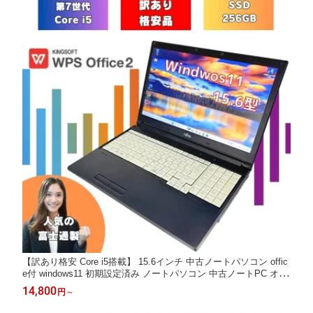
【訳あり格安 Core i5搭載】 15.6インチ 中古ノートパソコン offic
e付 windows11 初期設定済み ノートパソコン 中古ノートPC オフ
ィス付きノートパソコン win11 メモリ8GB SSD256GB 富士通 SS
14,800
円
～
D オフィス付 A747/S a747s-i5-7th-wakeari-6