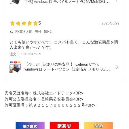
世代) windows11 モバイルノートPC NVMe512GB 
メモリ32GB タッチパネル 中古ノートパソコン 
U9311/F オフィス付 office付 u9311f-i7-32gb-512gb-
t3
5
2026/05/29
PKIDS太郎
男性
50代
とても使いやすいです。コスパも良く、こんな激安商品を購
注文日：2026/05/15
【少しだけ訳ありの格安品 】 Celeron 8世代 
windows11 ノートパソコン  設定済み メモリ 8GB 
SSD 256GB 15.6インチ FHD 1920×1080 富士通 8
世代 中古 パソコン Office付 a579b-fhd-wakeari-6
氏名又は名称：株式会社エイドテック<BR>
許可公安委員会名：長崎県公安委員会<BR>
許可証番号：第９２１１７００００２１２号<BR>