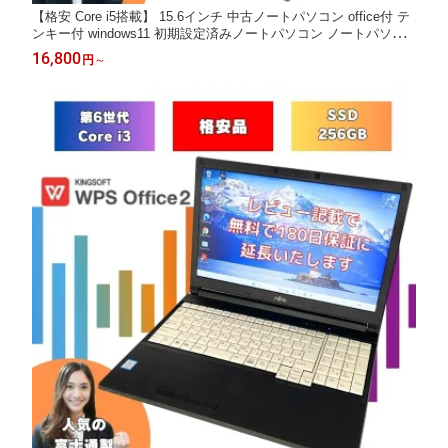
【格安 Core i5搭載】 15.6インチ 中古ノートパソコン office付 テ
ンキー付 windows11 初期設定済みノートパソコン ノートパソコ
ン 初期設定済み 中古ノートPC オフィス付きノートパソコン win1
16,800
円
～
1 メモリ8GB SSD256GB 富士通 SSD オフィス付 A747/S a747s-i
5-7th-7