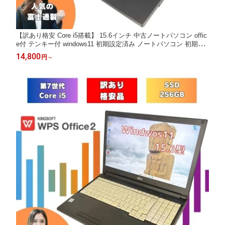
【訳あり格安 Core i5搭載】 15.6インチ 中古ノートパソコン offic
e付 テンキー付 windows11 初期設定済み ノートパソコン 初期設
定済み 中古ノートPC オフィス付きノートパソコン win11 メモリ
14,800
円
～
8GB SSD256GB 富士通 SSD オフィス付 A747/S a747s-i5-7th-wa
keari-3