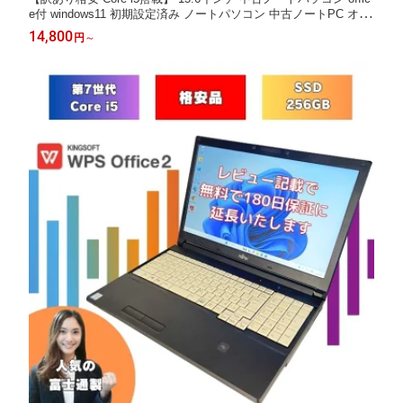
e付 windows11 初期設定済み ノートパソコン 中古ノートPC オフ
ィス付きノートパソコン win11 メモリ8GB SSD256GB 富士通 SS
14,800
円
～
D オフィス付 A747/S a747s-i5-7th-wakeari-4