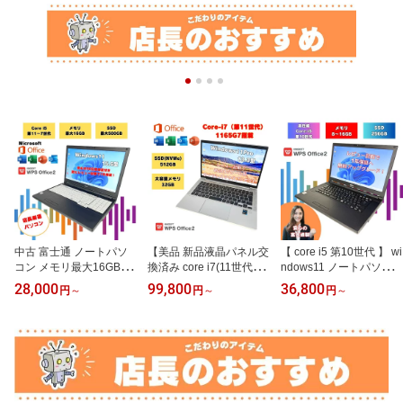
中古 富士通 ノートパソ
【美品 新品液晶パネル交
【 core i5 第10世代 】 wi
コン メモリ最大16GB S
換済み core i7(11世代) メ
ndows11 ノートパソコン
SD最大500GB 富士通中
モリ32GB SSD512GB】
人気機種 初期設定済み
28,000
99,800
36,800
円
～
円
～
円
～
古ノートパソコン 15.6イ
windows11 モバイルノー
富士通 SSD256GB 中古
ンチ マイクロソフトOffic
トPC 13.3インチ 中古ノ
パソコン 15.6インチ ノ
e付 Core i5 第7~11世代
ートパソコン 830G8 オ
ートパソコン初期設定済
office付き windows11 す
フィス付 office付 830g8-
み オフィス付き 中古ノ
ぐ使える 15.6型 ノート
i7-32gb-512gb-6
ートパソコン 富士通PC
パソコン中古 win11 オフ
Microsoft Office付き中古
ィス付きノート オフィス
パソコン 富士通中古パソ