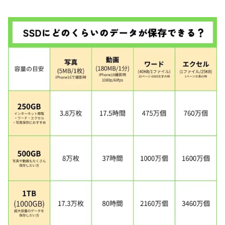
付 中古パソコン tencho-
コン A5510/D a5510d-i5
omakase
-no10d