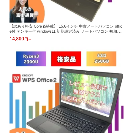
【訳あり格安 Core i5搭載】 15.6インチ 中古ノートパソコン offic
e付 テンキー付 windows11 初期設定済み ノートパソコン 初期設
定済み 中古ノートPC オフィス付きノートパソコン win11 メモリ
14,800
円
～
8GB SSD256GB 富士通 SSD オフィス付 A747/S a747s-i5-7th-wa
keari-2