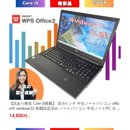
【訳あり格安 Core i5搭載】 15.6インチ 中古ノートパソコン offic
e付 windows11 初期設定済み ノートパソコン 中古ノートPC オフ
ィス付きノートパソコン win11 メモリ8GB SSD256GB 富士通 SS
14,800
円
～
D オフィス付 A747/S a747s-i5-7th-wakeari-7