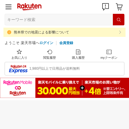
熊本県での地震による影響について
ようこそ 楽天市場へ
ログイン
会員登録
お気に入り
閲覧履歴
購入履歴
myクーポン
1,980円以上で日用品が送料無料