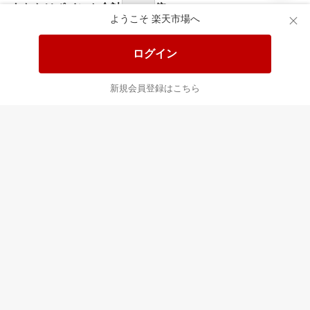
食品と日用品がお
掲載アイテム全品
日
得！
20%以上OFF！
ポ
ようこそ 楽天市場へ
ログイン
あなたはポイント
合計
倍
新規会員登録はこちら
楽天のサービス
すべて見る