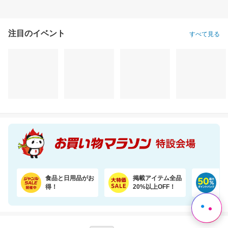
注目のイベント
すべて見る
＼10％OFF／シールで貼るだけ！壁に固定★見守りカメラ ペット・留守番・屋内防犯にも
かかりやすい病気傾向やダイエット体質など約360項目のGeneLife総合遺伝子検査キット
3,280円
16,900円
3,
割引価格
割引価格
割引価格
2,950
9,900
2,780
円
円
円