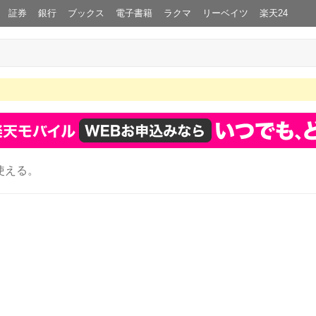
証券
銀行
ブックス
電子書籍
ラクマ
リーベイツ
楽天24
使える。