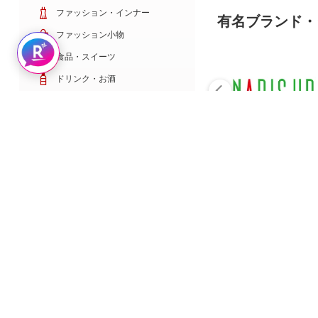
ファッション・インナー
有名ブランド・
ファッション小物
Rakuten AIで探す
食品・スイーツ
ドリンク・お酒
日用雑貨・キッチン用品
コスメ・健康・医薬品
キッズ・ベビー・玩具
家電・TV・カメラ
PC・スマホ・通信
スポーツ・ゴルフ
車・バイク
インテリア・寝具・収納
ペット・花・DIY工具
サービス・リフォーム