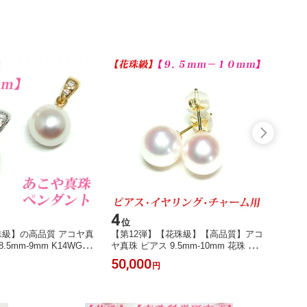
4
5
位
位
花珠級】の高品質 アコヤ真
【第12弾】【花珠級】【高品質】アコ
【花珠
5mm-9mm K14WG K
ヤ真珠 ピアス 9.5mm-10mm 花珠 ピ
コヤ真珠
ペンダント あこや真珠 ペ
アス 真珠 ピアス 真珠 イヤリング 真
ピアス
50,000
42,0
円
ル ペンダント 真珠ペン
珠 チャーム あこや真珠 ピアス あこ
ム あ
ンダント akoya 海水
や真珠 イヤリング パール ピアス パ
ヤリン
珠 akoya pearl メール便
ール チャーム 真珠ピアス akoya 珍珠
パールピ
メール便送料無料
メール