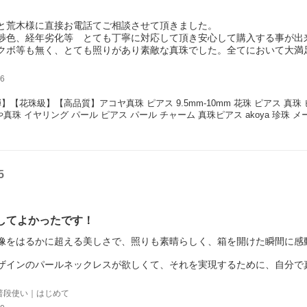
と荒木様に直接お電話てご相談させて頂きました。
渉色、経年劣化等 とても丁寧に対応して頂き安心して購入する事が出
クボ等も無く、とても照りがあり素敵な真珠でした。全てにおいて大満
いほど素敵です。
て頂き有難うございました。
6
弾】【花珠級】【高品質】アコヤ真珠 ピアス 9.5mm-10mm 花珠 ピアス 真
や真珠 イヤリング パール ピアス パール チャーム 真珠ピアス akoya 珍珠 
5
してよかったです！
像をはるかに超える美しさで、照りも素晴らしく、箱を開けた瞬間に感
ザインのパールネックレスが欲しくて、それを実現するために、自分で
価格及び高評価に魅せられ、chouchouさんに相談してみると、こち
、びっくりしました。
普段使い｜はじめて