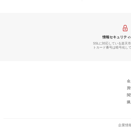
情報セキュリティ
SSLに対応している楽天
トカード番号は暗号化し
会
買
閲
購
企業情