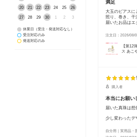
満足
20
21
22
23
24
25
26
大玉のピアスに
照り、巻き、干
27
28
29
30
1
2
3
届いたお品はエ
も引けを取らな
休業日（受注・発送対応なし）
親身にご対応し
受注対応のみ
注文日：2026/08/0
発送対応のみ
【第12
ス あこ
購入者
本当にお願い
届いた真珠は想
少し変わったデ
すが、魅力的な
ることが分かり
自分用｜実用品・