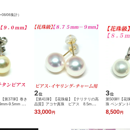
〜08/06集計）
2
3
位
位
【第37弾】巻き
【第41弾】【花珠級】【テリテリの高
第50弾!!【
m-9.5mm チ
品質】アコヤ真珠 ピアス 8.5mm-9
珠 ペンダント8.
ンゴールド アコ
mm 花珠 ピアス 真珠 ピアス
18YG 真珠 
33,000
8,500
円
円
アス チタン 真
真珠 イヤリング 真珠 チャーム
ンダント パー
アス スリークウ
あこや真珠 ピアス あこや真珠 イ
ダント パールペ
珠 akoya 珍珠
ヤリング パール ピアス パール
珍珠 akoya 珍
ール便 送料無料】
チャーム 真珠ピアス akoya 珍珠
送料無料