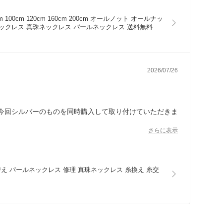
ば理想に近づけられるか」を一緒に考えてくださり、とて
、それ以外の加工費などは一切なし。本当に良心的なお店
00cm 120cm 160cm 200cm オールノット オールナッ
ネックレス 真珠ネックレス パールネックレス 送料無料
2026/07/26
今回シルバーのものを同時購入して取り付けていただきま
さらに表示
え パールネックレス 修理 真珠ネックレス 糸換え 糸交