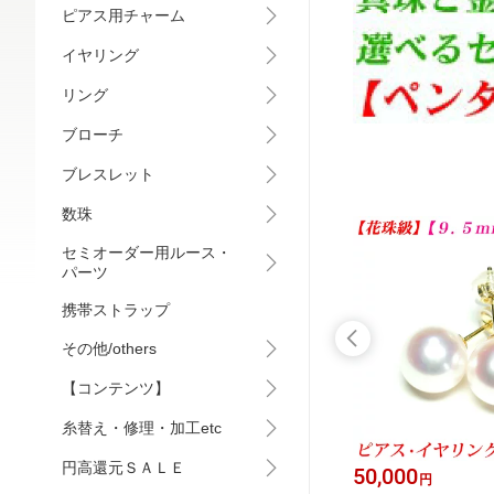
ピアス用チャーム
イヤリング
リング
ブローチ
ブレスレット
数珠
セミオーダー用ルース・
パーツ
携帯ストラップ
その他/others
【コンテンツ】
糸替え・修理・加工etc
円高還元ＳＡＬＥ
8,500
50,000
円
円