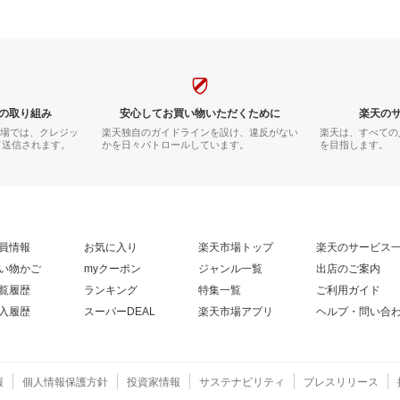
の取り組み
安心してお買い物いただくために
楽天の
市場では、クレジッ
楽天独自のガイドラインを設け、違反がない
楽天は、すべての
て送信されます。
かを日々パトロールしています。
を目指します。
員情報
お気に入り
楽天市場トップ
楽天のサービス
い物かご
myクーポン
ジャンル一覧
出店のご案内
覧履歴
ランキング
特集一覧
ご利用ガイド
入履歴
スーパーDEAL
楽天市場アプリ
ヘルプ・問い合
報
個人情報保護方針
投資家情報
サステナビリティ
プレスリリース