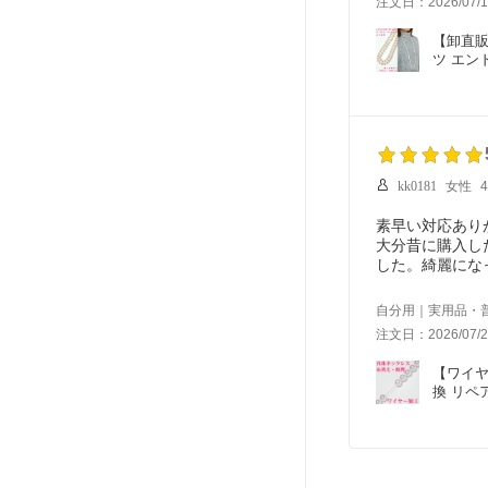
注文日：2026/07/1
しかも、お店の
も丁寧に相談に
【卸直販】
だと感じました
ツ エン
仕上がり、価格
この度は本当に
またご縁があり
kk0181
女性
素早い対応あり
大分昔に購入し
した。綺麗にな
梱包も丁寧でし
自分用｜実用品・
注文日：2026/07/2
【ワイヤ
換 リペ