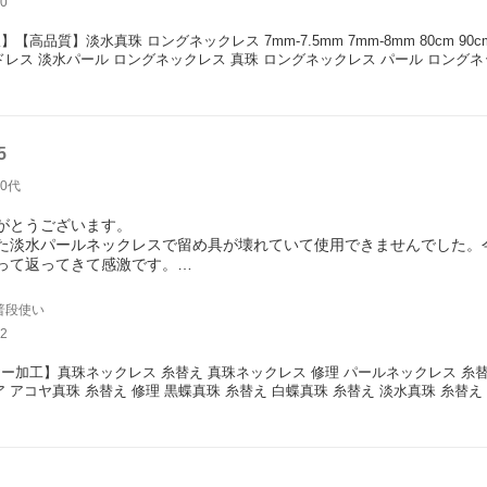
0
通常ラインナップにはないデザインだったにもかかわらず、「どうすれ
乗っていただけました。追加料金も、こちらが希望したパーツ代だけで
【高品質】淡水真珠 ロングネックレス 7mm-7.5mm 7mm-8mm 80cm 90cm 1
。
ドレス 淡水パール ロングネックレス 真珠 ロングネックレス パール ロング
、そして何より対応の素晴らしさ、すべてが期待以上でした。
ありがとうございました。
5
ましたら、ぜひよろしくお願いいたします。
40代
がとうございます。
た淡水パールネックレスで留め具が壊れていて使用できませんでした。
って返ってきて感激です。
た。
普段使い
2
ー加工】真珠ネックレス 糸替え 真珠ネックレス 修理 パールネックレス 糸替
ア アコヤ真珠 糸替え 修理 黒蝶真珠 糸替え 白蝶真珠 糸替え 淡水真珠 糸替え