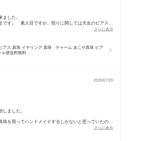
来ました。
足です。 素人目ですが、照りに関しては天女のピアスに
さらに表示
珠 ピアス 真珠 イヤリング 真珠　チャーム あこや真珠 ピア
メール便送料無料
2026/07/29
動しました。
真珠を買ってハンドメイドするしかないと思っていたので
らで制作をお願いしたほうが結果的に自作よりも安く仕上が
さらに表示