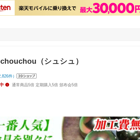
chouchou（シュシュ）
2,826
件）
中
通常商品5倍 定期購入5倍 頒布会5倍