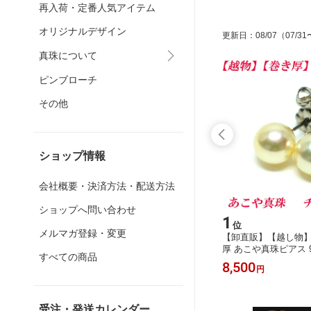
再入荷・定番人気アイテム
オリジナルデザイン
更新日
：
08/07
（07/31
真珠について
ピンブローチ
その他
ショップ情報
会社概要・決済方法・配送方法
ショップへ問い合わせ
15
1
位
位
メルマガ登録・変更
グ 直結イ
【メール便OK】 パールの友 【真
【卸直販】【越し物】
ールド色
珠のお手入れ用品】使用前後に拭くだ
厚 あこや真珠ピアス 9m
すべての商品
珠用金具
けで真珠の色艶を保ちます
タンピアス シャンパ
500
8,500
円
円
き無料で
ヤ真珠ピアス パールピ
 OK】
珠 ピアス パール ピ
ォーター akoya 海水真
akoya Pearl【メ
受注・発送カレンダー