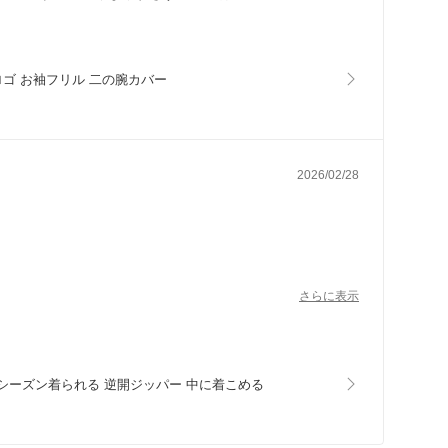
ロゴ お袖フリル 二の腕カバー
2026/02/28
さらに表示
いやすいので、
グシーズン着られる 逆開ジッパー 中に着こめる