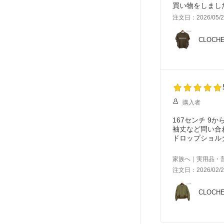
買い物をしまし
注文日：2026/05/2
CLOC
購入者
167センチ 9か
袖丈など問い合
ドロップショル
手の甲まで少し
ダブルジップ、
家族へ｜実用品・
注文日：2026/02/2
CLOC