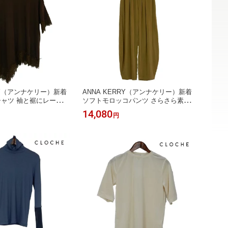
RRY（アンナケリー）新着
ANNA KERRY（アンナケリー）新着
シャツ 袖と裾にレース
ソフトモロッコパンツ さらさら素材
ウエスト楽チン
14,080
円