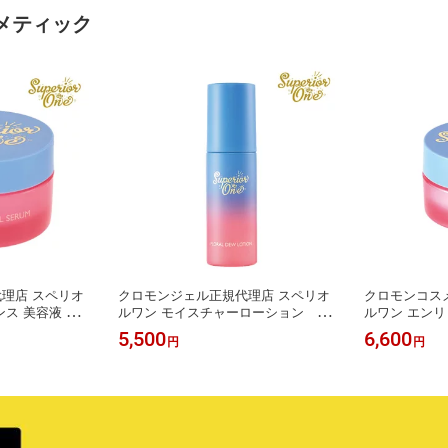
メティック
理店 スペリオ
クロモンジェル正規代理店 スペリオ
クロモンコス
ス 美容液 クロ
ルワン モイスチャーローション 化
ルワン エン
スッポンコラー
粧水 クロモンコスメ スッポンコラ
液 化粧水 
5,500
6,600
円
円
ルワン スキンケ
ーゲン化粧品 スペリオルワン 近大
品 近大共同
大学×クロモンコ
共同開発 近畿大学×クロモンコスメテ
PEONY-PEO
PEONY
ィック PEONY-PEONY