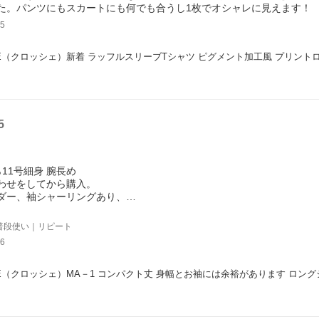
た。パンツにもスカートにも何でも合うし1枚でオシャレに見えます！
5
HE（クロッシェ）新着 ラッフルスリーブTシャツ ピグメント加工風 プリント
5
ら11号細身 腕長め
わせをしてから購入。
ダー、袖シャーリングあり、
かかるくらい十分な袖の長さがありました。
ジップ裏もしっかりあり、丁寧な作りです。素材も綿ポリエステルと扱
普段使い｜リピート
6
HE（クロッシェ）MA－1 コンパクト丈 身幅とお袖には余裕があります ロン