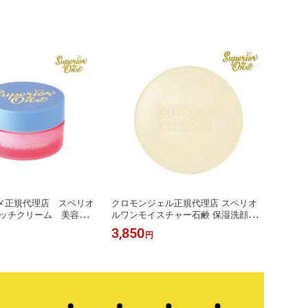
メ正規代理店 スペリオ
クロモンジェル正規代理店 スペリオ
リッチクリーム 美容
ルワンモイスチャー石鹸 保湿洗顔
スッポンコラーゲン化粧
スペリオルワン 洗顔石鹸(ネット付)
3,850
円
開発★セレクトショップ
スッポンコラーゲン化粧品 近大共同
NY
開発 近畿大学×クロモンコスメティッ
ク PEONY-PEONY