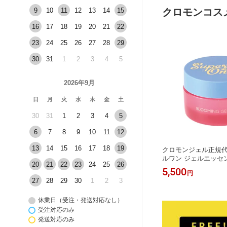
9
10
11
12
13
14
15
クロモンコス
16
17
18
19
20
21
22
23
24
25
26
27
28
29
30
31
1
2
3
4
5
2026年9月
日
月
火
水
木
金
土
30
31
1
2
3
4
5
6
7
8
9
10
11
12
13
14
15
16
17
18
19
クロモンジェル正規代
ルワン ジェルエッセン
20
21
22
23
24
25
26
モンコスメティック 
5,500
円
ゲン化粧品 スペリオ
27
28
29
30
1
2
3
ア 近大共同開発近畿
スメティック PEONY-
休業日（受注・発送対応なし）
受注対応のみ
発送対応のみ