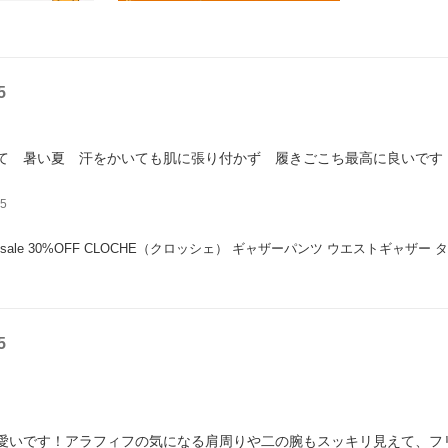
5
て 暑い夏 汗をかいても肌に張り付かず 履きごこち最高に良いです
5
er sale 30%OFF CLOCHE（クロッシェ） ギャザーパンツ ウエストギャ
5
。
愛いです！アラフィフの気になる肩周りや二の腕もスッキリ見えて、フ