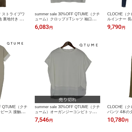
着 ストライプワ
summer sale 30%OFF QTUME（クチ
CLOCHE（
 裏地付き ウエ
ューム）クロップドTシャツ 袖口ター
ルインナー 長
ンバック 天竺 ハイゲージコットン
クシュ
6,083
9,790
円
円
OFF QTUME（クチ
summer sale 30%OFF QTUME（クチ
CLOCHE（
ピース 接触冷
ューム）オーガンジーコンビトップス
パンツ 4本の
カラー サイドポ
ラウンドヘム 裾オーガンジー きれい
リナイロン 
7,546
10,780
円
円
めTシャツ