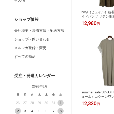
その他
hwyl（ヒュイル）新
イドパンツ サテン生地
ショップ情報
ストゴムギャザー
12,980
円
会社概要・決済方法・配送方法
ショップへ問い合わせ
メルマガ登録・変更
すべての商品
受注・発送カレンダー
2026年8月
summer sale 30%
日
月
火
水
木
金
土
ューム）コクーンワン
感 吸水速乾 お袖バイ
12,320
26
27
28
29
30
31
1
円
ケット
2
3
4
5
6
7
8