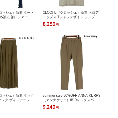
クロッシェ）新着 タート
CLOCHE（クロッシェ）新着 ベロア
め袖丈 袖口シアー 手首
トップス Tシャツデザイン シンプル
ベロア 光沢感
8,250
円
クロッシェ）新着 タック
summer sale 30%OFF ANNA KERRY
タック ヴィンテージポ
（アンナケリー）8/10レングスパンツ
軽やかな素材
くるぶし丈
9,240
円