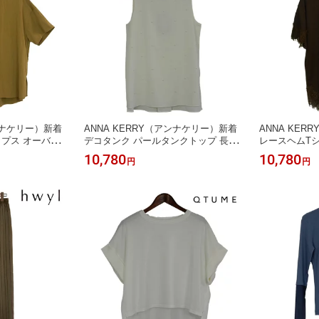
アンナケリー）新着
ANNA KERRY（アンナケリー）新着
ANNA KE
プス オーバー
デコタンク パールタンクトップ 長め
レースヘムT
気
丈 後ろタックデティール
体型カバー
10,780
10,780
円
円