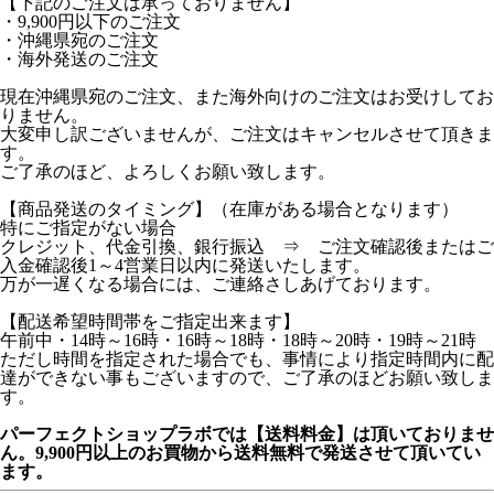
【下記のご注文は承っておりません】
・9,900円以下のご注文
・沖縄県宛のご注文
・海外発送のご注文
現在沖縄県宛のご注文、また海外向けのご注文はお受けしてお
りません。
大変申し訳ございませんが、ご注文はキャンセルさせて頂きま
す。
ご了承のほど、よろしくお願い致します。
【商品発送のタイミング】（在庫がある場合となります）
特にご指定がない場合
クレジット、代金引換、銀行振込 ⇒ ご注文確認後またはご
入金確認後1～4営業日以内に発送いたします。
万が一遅くなる場合には、ご連絡さしあげております。
【配送希望時間帯をご指定出来ます】
午前中・14時～16時・16時～18時・18時～20時・19時～21時
ただし時間を指定された場合でも、事情により指定時間内に配
達ができない事もございますので、ご了承のほどお願い致しま
す。
パーフェクトショップラボでは【送料料金】は頂いておりませ
ん。9,900円以上のお買物から送料無料で発送させて頂いてい
ます。