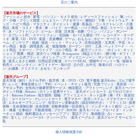
店のご案内
【楽天市場のサービス】
ファッション 総合
|
家電・パソコン・カメラ 総合
|
レディースファッション
|
靴
|
バッ
グ・小物・ブランド雑貨
|
ジュエリー・アクセサリー
|
腕時計
|
下着・ナイトウェア
|
キ
ッズ・ベビー用品・マタニティ
|
ダイエット・健康
|
医薬品・コンタクトレンズ・介護
用品
|
美容・コスメ・香水
|
車・バイク
|
カー用品・バイク用品
|
食品
|
スイーツ・お菓
子
|
水・ソフトドリンク
|
ビール・洋酒
|
日本酒・焼酎
|
ワイン
|
パソコン・PCパー
ツ
|
タブレットPC・スマートフォン
|
光回線・モバイル通信
|
TV・レコーダー・オーデ
ィオ
|
家電
|
CD・DVD
|
楽器・音楽機材
|
ゲーム
|
おもちゃ
|
ホビー
|
サービス・リフォ
ーム
|
インテリア・収納
|
寝具・ベッド・マットレス
|
日用品雑貨・文房具・手芸
|
キッ
チン用品・食器・調理器具
|
花・観葉植物
|
ガーデン・DIY・工具
|
ペットフード ・ ペ
ット用品
|
スポーツ・アウトドア
|
ゴルフ用品
|
本
（
楽天ブックス
） |
ポイント
|
ネット
ショップ 開業・開店
|
楽天ウェブ検索
|
R-magazine（雑誌コラボ）
|
贈り物・ギフト
|
フ
ァッション公式ブランド
|
ポイントアップ
|
ディズニーゾーン
|
サンリオゾーン
|
まち
楽
|
楽天ふるさと納税
|
日用品翌日配達
|
スーパーDEAL
|
開催中イベント一覧
|
福袋＆
初売り
|
バレンタイン
|
ホワイトデー
|
母の日
|
父の日
|
お中元
|
敬老の日
|
ハロウィ
ン
|
お歳暮
|
クリスマス
|
おせち
|
ランキング
【楽天グループ】
楽天市場
|
旅行・ホテル予約・航空券
|
本・DVD・CD
|
電子書籍 楽天Kobo
|
ゴルフ場予
約
|
レシピ
|
車検見積もり・予約
|
イベント・チケット販売
|
写真プリント
|
美容室・ヘ
アサロン予約
|
女性向け健康管理サービス
|
物流委託・アウトソーシング
|
楽天スーパー
ポイント特集
|
Rebates（ポイント提携サイト）
|
楽天ポイントカード
|
おでかけでポイ
ント
|
Rakuten Fashion
|
地方競馬
|
競輪
|
アフィリエイト
|
ネット証券（株・FX・投資信
託）
|
カードローン
|
クレジットカード
|
電子マネー
|
決済システム
|
スマホでカード決
済
|
エネルギープランニング
|
住宅ローン変動金利（固定特約付き）・フラット35
|
損害
保険・生命保険比較
|
生命保険
|
自動車保険一括見積もり
|
インターネット銀行
|
ニュー
ス・検索
|
仕事紹介
|
不動産情報
|
ブログ
|
ROOM
|
楽天モバイル
|
プロバイダ・インタ
ーネット接続
|
無料通話＆メッセージアプリ
|
電話アプリ
|
動画配信
|
占い
|
toto・
BIG
|
宝くじ（ナンバーズ4・ナンバーズ3）
|
楽天イーグルス
|
楽天グループ サービス一
覧
個人情報保護方針