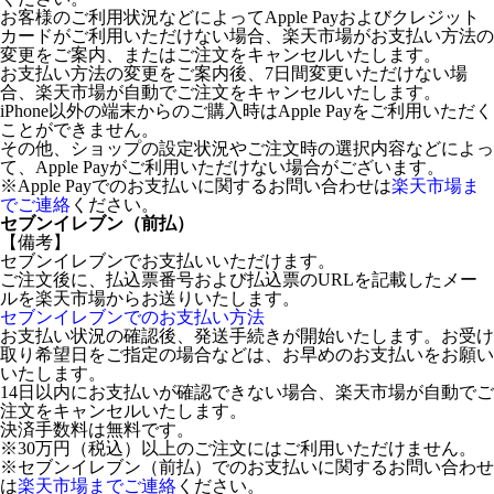
お客様のご利用状況などによってApple Payおよびクレジット
カードがご利用いただけない場合、楽天市場がお支払い方法の
変更をご案内、またはご注文をキャンセルいたします。
お支払い方法の変更をご案内後、7日間変更いただけない場
合、楽天市場が自動でご注文をキャンセルいたします。
iPhone以外の端末からのご購入時はApple Payをご利用いただく
ことができません。
その他、ショップの設定状況やご注文時の選択内容などによっ
て、Apple Payがご利用いただけない場合がございます。
※Apple Payでのお支払いに関するお問い合わせは
楽天市場ま
でご連絡
ください。
セブンイレブン（前払）
【備考】
セブンイレブンでお支払いいただけます。
ご注文後に、払込票番号および払込票のURLを記載したメー
ルを楽天市場からお送りいたします。
セブンイレブンでのお支払い方法
お支払い状況の確認後、発送手続きが開始いたします。お受け
取り希望日をご指定の場合などは、お早めのお支払いをお願い
いたします。
14日以内にお支払いが確認できない場合、楽天市場が自動でご
注文をキャンセルいたします。
決済手数料は無料です。
※30万円（税込）以上のご注文にはご利用いただけません。
※セブンイレブン（前払）でのお支払いに関するお問い合わせ
は
楽天市場までご連絡
ください。