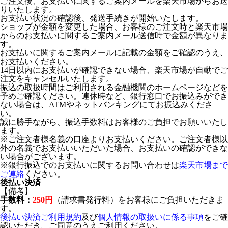
ご注文後、お支払いに関するご案内メールを楽天市場からお送
りいたします。
お支払い状況の確認後、発送手続きが開始いたします。
ショップが金額を変更した場合、お客様のご注文時と楽天市場
からのお支払いに関するご案内メール送信時で金額が異なりま
す。
お支払いに関するご案内メールに記載の金額をご確認のうえ、
お支払いください。
14日以内にお支払いが確認できない場合、楽天市場が自動でご
注文をキャンセルいたします。
振込の取扱時間はご利用される金融機関のホームページなどを
予めご確認ください。連休時など、銀行窓口でお振込みができ
ない場合は、ATMやネットバンキングにてお振込みくださ
い。
誠に勝手ながら、振込手数料はお客様のご負担でお願いいたし
ます。
※ご注文者様名義の口座よりお支払いください。ご注文者様以
外の名義でお支払いいただいた場合、お支払いの確認ができな
い場合がございます。
※銀行振込でのお支払いに関するお問い合わせは
楽天市場まで
ご連絡
ください。
後払い決済
【備考】
手数料：
250円
（請求書発行料）をお客様にご負担いただきま
す。
後払い決済ご利用規約
及び
個人情報の取扱いに係る事項
をご確
認いただき、ご同意のうえご利用ください。