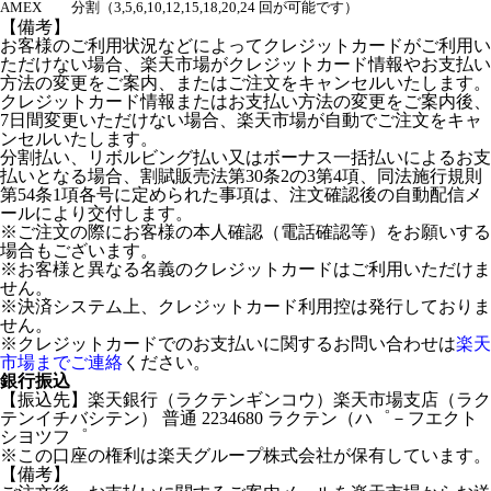
AMEX
分割（3,5,6,10,12,15,18,20,24 回が可能です）
【備考】
お客様のご利用状況などによってクレジットカードがご利用い
ただけない場合、楽天市場がクレジットカード情報やお支払い
方法の変更をご案内、またはご注文をキャンセルいたします。
クレジットカード情報またはお支払い方法の変更をご案内後、
7日間変更いただけない場合、楽天市場が自動でご注文をキャ
ンセルいたします。
分割払い、リボルビング払い又はボーナス一括払いによるお支
払いとなる場合、割賦販売法第30条2の3第4項、同法施行規則
第54条1項各号に定められた事項は、注文確認後の自動配信メ
ールにより交付します。
※ご注文の際にお客様の本人確認（電話確認等）をお願いする
場合もございます。
※お客様と異なる名義のクレジットカードはご利用いただけま
せん。
※決済システム上、クレジットカード利用控は発行しておりま
せん。
※クレジットカードでのお支払いに関するお問い合わせは
楽天
市場までご連絡
ください。
銀行振込
【振込先】楽天銀行（ラクテンギンコウ）楽天市場支店（ラク
テンイチバシテン） 普通 2234680 ラクテン（ハ゜－フエクト
シヨツフ゜
※この口座の権利は楽天グループ株式会社が保有しています。
【備考】