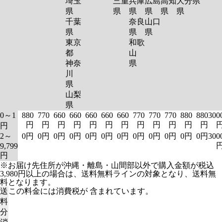
埼玉
三重
兵庫
広島
高知
大分
県
県
県
県
県
県
県
千葉
奈良
山口
県
県
県
東京
和歌
都
山
神奈
県
川
県
山梨
県
0～1
880
770
660
660
660
660
660
770
770
770
880
880
300
円
円
円
円
円
円
円
円
円
円
円
円
円
2～
0円
0円
0円
0円
0円
0円
0円
0円
0円
0円
0円
0円
300
9,799
円
※お届け先住所が沖縄・離島・山間部以外で購入金額が税込
3,980円以上の場合は、送料無料ラインの対象となり、送料無
料となります。
送
この料金には消費税が 含まれています。
料
分