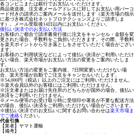
各コンビニまたは銀行でお支払いいただけます。
商品発送後、注文者メールアドレスに対してお支払い用バーコ
ード付きの請求のご案内メールを送付します（楽天市場の指示
に基づき株式会社ネットプロテクションズよりご請求しま
す）。メール受取後14日以内にお支払いください。
後払い決済でのお支払い方法
お客様のご都合で請求書発行後に注文をキャンセル・金額を変
更された場合、手数料をご負担いただきます。その際、手数料
を楽天ポイントから引き落としをさせていただく場合がござい
ます。
お客様のご利用状況などによって後払い決済がご利用いただけ
ない場合、楽天市場がお支払い方法の変更をご案内いたしま
す。
お支払い方法の変更をご案内後、7日間変更いただけない場
合、楽天市場が自動でご注文をキャンセルいたします。
※54,000円（税込）以上のご注文にはご利用いただけません。
※楽天会員以外のお客様にはご利用いただけません。
※注文者またはお届け先住所のどちらかが国外の場合、後払い
決済をご利用いただけません。
※メール便等のお受け取り時に受領印や署名が不要な配送方法
の場合、後払い決済をご利用いただけない場合がございます。
※後払い決済でのお支払いに関するお問い合わせは
楽天市場ま
でご連絡
ください。
代金引換
【業者】ヤマト運輸
【備考】