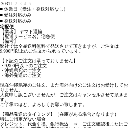
30
31
1
2
3
4
5
■
休業日（受注・発送対応なし）
■
受注対応のみ
■
発送対応のみ
宅配便
【業者】 ヤマト運輸
【配送サービス名】宅急便
【備考】
弊社では全品送料無料で発送させて頂きますが、ご注文は
9,900円以上のご注文から承っています。
【下記のご注文は承っておりません】
・9,900円以下のご注文
・沖縄県宛のご注文
・海外発送のご注文
現在沖縄県宛のご注文、また海外向けのご注文はお受けしてお
りません。
大変申し訳ございませんが、ご注文はキャンセルさせて頂きま
す。
ご了承のほど、よろしくお願い致します。
【商品発送のタイミング】（在庫がある場合となります）
特にご指定がない場合
クレジット、代金引換、銀行振込 ⇒ ご注文確認後またはご