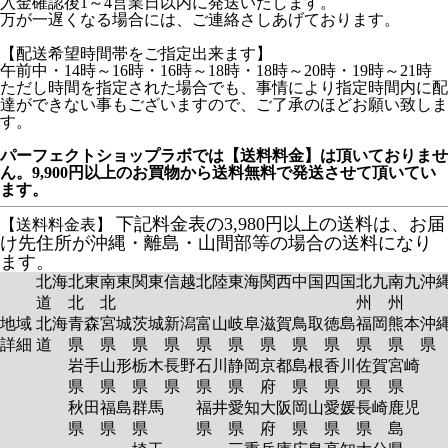
入金確認後1～4営業日以内に発送いたします。
万が一遅くなる場合には、ご連絡さしあげております。
【配送希望時間帯をご指定出来ます】
午前中・14時～16時・16時～18時・18時～20時・19時～21時
ただし時間を指定された場合でも、事情により指定時間内に配
達ができない事もございますので、ご了承のほどお願い致しま
す。
パーフェクトショップラボでは【送料料金】は頂いておりませ
ん。9,900円以上のお買物から送料無料で発送させて頂いてい
ます。
下記料金表の3,980円以上の送料は、お届
【送料料金表】
け先住所が沖縄・離島・山間部等の場合の送料になり
ます。
北海
北東
南東
関東
信越
北陸
東海
関西
中国
四国
北九
南九
沖
道
北
北
州
州
地域
北海
青森
宮城
茨城
新潟
富山
岐阜
滋賀
鳥取
徳島
福岡
熊本
沖
詳細
道
県
県
県
県
県
県
県
県
県
県
県
岩手
山形
栃木
長野
石川
静岡
京都
島根
香川
佐賀
宮崎
県
県
県
県
県
県
府
県
県
県
県
秋田
福島
群馬
福井
愛知
大阪
岡山
愛媛
長崎
鹿児
県
県
県
県
県
府
県
県
県
島