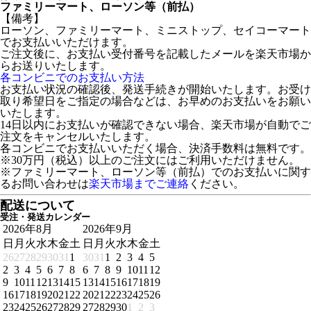
ファミリーマート、ローソン等（前払）
【備考】
ローソン、ファミリーマート、ミニストップ、セイコーマート
でお支払いいただけます。
ご注文後に、お支払い受付番号を記載したメールを楽天市場か
らお送りいたします。
各コンビニでのお支払い方法
お支払い状況の確認後、発送手続きが開始いたします。お受け
取り希望日をご指定の場合などは、お早めのお支払いをお願い
いたします。
14日以内にお支払いが確認できない場合、楽天市場が自動でご
注文をキャンセルいたします。
各コンビニでお支払いいただく場合、決済手数料は無料です。
※30万円（税込）以上のご注文にはご利用いただけません。
※ファミリーマート、ローソン等（前払）でのお支払いに関す
るお問い合わせは
楽天市場までご連絡
ください。
配送について
受注・発送カレンダー
2026年8月
2026年9月
日
月
火
水
木
金
土
日
月
火
水
木
金
土
26
27
28
29
30
31
1
30
31
1
2
3
4
5
2
3
4
5
6
7
8
6
7
8
9
10
11
12
9
10
11
12
13
14
15
13
14
15
16
17
18
19
16
17
18
19
20
21
22
20
21
22
23
24
25
26
23
24
25
26
27
28
29
27
28
29
30
1
2
3