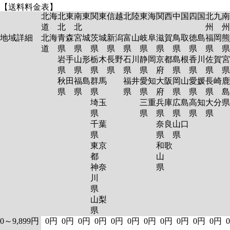
【送料料金表】
北海
北東
南東
関東
信越
北陸
東海
関西
中国
四国
北九
南
道
北
北
州
州
地域詳細
北海
青森
宮城
茨城
新潟
富山
岐阜
滋賀
鳥取
徳島
福岡
熊
道
県
県
県
県
県
県
県
県
県
県
岩手
山形
栃木
長野
石川
静岡
京都
島根
香川
佐賀
宮
県
県
県
県
県
県
府
県
県
県
秋田
福島
群馬
福井
愛知
大阪
岡山
愛媛
長崎
鹿
県
県
県
県
県
府
県
県
県
島
埼玉
三重
兵庫
広島
高知
大分
県
県
県
県
県
県
千葉
奈良
山口
県
県
県
東京
和歌
都
山
神奈
県
川
県
山梨
県
0～9,899円
0円
0円
0円
0円
0円
0円
0円
0円
0円
0円
0円