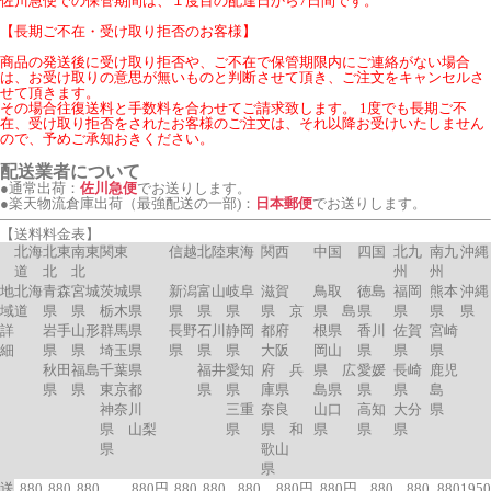
佐川急便での保管期間は、１度目の配達日から7日間です。
【長期ご不在・受け取り拒否のお客様】
商品の発送後に受け取り拒否や、ご不在で保管期限内にご連絡がない場合
は、お受け取りの意思が無いものと判断させて頂き、ご注文をキャンセルさ
せて頂きます。
その場合往復送料と手数料を合わせてご請求致します。 1度でも長期ご不
在、受け取り拒否をされたお客様のご注文は、それ以降お受けいたしません
ので、予めご承知おきください。
配送業者について
●通常出荷：
佐川急便
でお送りします。
●楽天物流倉庫出荷（最強配送の一部)：
日本郵便
でお送りします。
【送料料金表】
北海
北東
南東
関東
信越
北陸
東海
関西
中国
四国
北九
南九
沖縄
道
北
北
州
州
地
北海
青森
宮城
茨城県
新潟
富山
岐阜
滋賀
鳥取
徳島
福岡
熊本
沖縄
域
道
県
県
栃木県
県
県
県
県 京
県 島
県
県
県
県
詳
岩手
山形
群馬県
長野
石川
静岡
都府
根県
香川
佐賀
宮崎
細
県
県
埼玉県
県
県
県
大阪
岡山
県
県
県
秋田
福島
千葉県
福井
愛知
府 兵
県 広
愛媛
長崎
鹿児
県
県
東京都
県
県
庫県
島県
県
県
島
神奈川
三重
奈良
山口
高知
大分
県
県 山梨
県
県 和
県
県
県
県
歌山
県
送
880
880
880
880円
880
880
880
880円
880円
880
880
880
1950