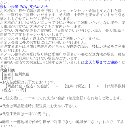
さい。
後払い決済でのお支払い方法
お客様のご都合で請求書発行後に注文をキャンセル・金額を変更された場
合、手数料をご負担いただきます。その際、手数料を楽天ポイントから引き
落としをさせていただく場合がございます。
お客様のご利用状況などによって後払い決済がご利用いただけない場合、楽
天市場がお支払い方法の変更をご案内いたします。
お支払い方法の変更をご案内後、7日間変更いただけない場合、楽天市場が
自動でご注文をキャンセルいたします。
※54,000円（税込）以上のご注文にはご利用いただけません。
※楽天会員以外のお客様にはご利用いただけません。
※注文者またはお届け先住所のどちらかが国外の場合、後払い決済をご利用
いただけません。
※メール便等のお受け取り時に受領印や署名が不要な配送方法の場合、後払
い決済をご利用いただけない場合がございます。
※後払い決済でのお支払いに関するお問い合わせは
楽天市場までご連絡
くだ
さい。
代金引換
【業者】佐川急便
【備考】
●お支払総額は以下のとおりです。
【商品代金（税込）の合計】 ＋ 【送料（税込）】 ＋ 【代引手数料
（税込）330円】
●ご注文後に、メールにてお支払い合計（確定金額）をお知らせ致します。
●代金は商品配達時に配送員にお支払い下さい。
●代引手数料は一律330円です。
●離島・一部地域で代金引換がご利用できない地域がございますのでご了承
ください。