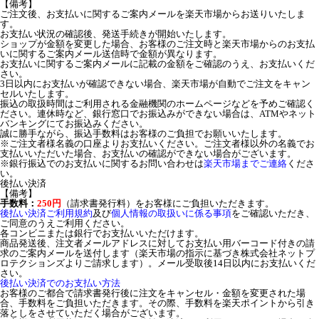
【備考】
ご注文後、お支払いに関するご案内メールを楽天市場からお送りいたしま
す。
お支払い状況の確認後、発送手続きが開始いたします。
ショップが金額を変更した場合、お客様のご注文時と楽天市場からのお支払
いに関するご案内メール送信時で金額が異なります。
お支払いに関するご案内メールに記載の金額をご確認のうえ、お支払いくだ
さい。
3日以内にお支払いが確認できない場合、楽天市場が自動でご注文をキャン
セルいたします。
振込の取扱時間はご利用される金融機関のホームページなどを予めご確認く
ださい。連休時など、銀行窓口でお振込みができない場合は、ATMやネット
バンキングにてお振込みください。
誠に勝手ながら、振込手数料はお客様のご負担でお願いいたします。
※ご注文者様名義の口座よりお支払いください。ご注文者様以外の名義でお
支払いいただいた場合、お支払いの確認ができない場合がございます。
※銀行振込でのお支払いに関するお問い合わせは
楽天市場までご連絡
くださ
い。
後払い決済
【備考】
手数料：
250円
（請求書発行料）をお客様にご負担いただきます。
後払い決済ご利用規約
及び
個人情報の取扱いに係る事項
をご確認いただき、
ご同意のうえご利用ください。
各コンビニまたは銀行でお支払いいただけます。
商品発送後、注文者メールアドレスに対してお支払い用バーコード付きの請
求のご案内メールを送付します（楽天市場の指示に基づき株式会社ネットプ
ロテクションズよりご請求します）。メール受取後14日以内にお支払いくだ
さい。
後払い決済でのお支払い方法
お客様のご都合で請求書発行後に注文をキャンセル・金額を変更された場
合、手数料をご負担いただきます。その際、手数料を楽天ポイントから引き
落としをさせていただく場合がございます。