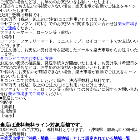
ご指定の場合などは、お早めのお支払いをお願いいたします。
3日以内にお支払いが確認できない場合、楽天市場が自動でご注文をキャン
セルいたします。
決済手数料は無料です。
※30万円（税込）以上のご注文にはご利用いただけません。
※セブンイレブン（前払）でのお支払いに関するお問い合わせは
楽天市場ま
でご連絡
ください。
ファミリーマート、ローソン等（前払）
【備考】
ローソン、ファミリーマート、ミニストップ、セイコーマートでお支払いい
ただけます。
ご注文後に、お支払い受付番号を記載したメールを楽天市場からお送りいた
します。
各コンビニでのお支払い方法
お支払い状況の確認後、発送手続きが開始いたします。お受け取り希望日を
ご指定の場合などは、お早めのお支払いをお願いいたします。
3日以内にお支払いが確認できない場合、楽天市場が自動でご注文をキャン
セルいたします。
各コンビニでお支払いいただく場合、決済手数料は無料です。
※30万円（税込）以上のご注文にはご利用いただけません。
※ファミリーマート、ローソン等（前払）でのお支払いに関するお問い合わ
せは
楽天市場までご連絡
ください。
■配送について
宅配便
【業者】
佐川急便
【備考】
当店は送料無料ライン対象店舗です。
3,980円以上のご注文は、送料無料となります。（沖縄県、離島は9,800円以
上で送料無料）
⇒楽天市場で「沖縄・離島・一部地域」として設定されている地域一覧