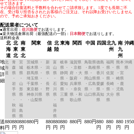
せて頂きます。
その場合往復送料と手数料を合わせてご請求致します。 1度でも長期ご不
在、受け取り拒否をされたお客様のご注文は、それ以降お受けいたしません
ので、予めご承知おきください。
配送業者について
●通常出荷：
佐川急便
でお送りします。
●楽天物流倉庫出荷（最強配送の一部)：
日本郵便
でお送りします。
送料料金表
北
北
南
関東
信
北
東海
関西
中国
四国
北九
南
沖縄
海
東
東
越
陸
州
九
道
北
北
州
地
北
青
宮
茨城県 ・
新
富
岐阜
滋賀県
鳥取県
徳島
福岡
熊本
沖縄
海
森
城
栃木県 ・
潟
山
県 ・
・京都
・島根
県 ・
県 ・
県
県
域
道
県
県
群馬県 ・
県
県
静岡
府 ・大
県 ・
香川
佐賀
・宮
詳
・
・
埼玉県 ・
・
・
県 ・
阪府 ・
岡山県
県 ・
県 ・
崎県
細
岩
山
千葉県 ・
長
石
愛知
兵庫県
・広島
愛媛
長崎
・鹿
手
形
東京都 ・
野
川
県 ・
・奈良
県 ・
県 ・
県 ・
児島
県
県
神奈川県
県
県
三重
県 ・和
山口県
高知
大分
県
・
・
・山梨県
・
県
歌山県
県
県
秋
福
福
田
島
井
県
県
県
送
880
880
880
880円
880
880
880
880円
880円
880
880
880
1950
円
円
円
円
円
円
円
円
円
円
料