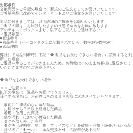
対応条件
交換商品をご希望の場合は、新規のご注文としてお受けいたします。
ご希望商品は改めてインターネットよりご注文をお願いいたします。
返品に付きましては、以下詳細のご確認をお願いいたします。
ご返品の際は、お届けしたままの状態で返送をお願い致します。
下のテキストボックスより、以下をご記入しご連絡下さい。
＜返品希望＞
■受注番号
■商品番号（バーコドタグ上に記載されている、数字3桁‐数字5桁）
■返品理由
弊社にて返品到着時に下記「◆ 返品をお受けできない場合」に該当すると判
断した場合、
ご返品を承ることができませんため、お荷物はそのままお客様に返送させて
いただきますのでご注意下さい。
---------------------
◆ 返品をお受けできない場合
---------------------
※※ご注意※※
以下の場合は、返品をお受けできません。
該当する場合は、お荷物はそのままお客様に返送させていただきます。
・事前にご連絡のない返品商品
・お届けから７日以上経過した商品
・着用・使用した商品
・傷や汚れ、においが付着した商品
・タグを取り外した商品
・タグ等（説明書、箱、袋、プライスなど）を破損・汚損・紛失された商品
・商品名に「セール」「返品交換不可」の記載がある商品