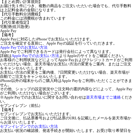
【まとめ買い計算規則】
お届け先１件につき、複数の商品をご注文いただいた場合でも、代引手数料
は上記料金表の金額になります。
【代引手数料分消費税】
この料金には消費税が含まれています
【代引業者指定】
宅配便(佐川急便)
Apple Pay
【備考】
Apple Payに対応したiPhoneでお支払いいただけます。
ご注文を確定する直前に、Apple Payの認証を行っていただきます。
Apple Payでのお支払い方法
Apple Payでご利用できるカードは発行会社によって異なります。
詳細は
Apple Payでのお支払い方法
よりAppleのサイトをご確認ください。
お客様のご利用状況などによってApple Payおよびクレジットカードがご利用
いただけない場合、楽天市場がお支払い方法の変更をご案内、またはご注文
をキャンセルいたします。
お支払い方法の変更をご案内後、7日間変更いただけない場合、楽天市場が
自動でご注文をキャンセルいたします。
iPhone以外の端末からのご購入時はApple Payをご利用いただくことができま
せん。
その他、ショップの設定状況やご注文時の選択内容などによって、Apple Pay
がご利用いただけない場合がございます。
※Apple Payでのお支払いに関するお問い合わせは
楽天市場までご連絡
くださ
い。
セブンイレブン（前払）
【備考】
セブンイレブンでお支払いいただけます。
ご注文後に、払込票番号および払込票のURLを記載したメールを楽天市場か
らお送りいたします。
セブンイレブンでのお支払い方法
お支払い状況の確認後、発送手続きが開始いたします。お受け取り希望日を