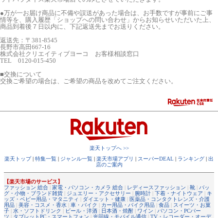
●万が一お届け商品に不備や誤送があった場合は、お手数ですが事前にご事
情等を、購入履歴「ショップへの問い合わせ」からお知らせいただいた上、
商品到着後７日以内に、下記返送先までお送りください。
返送先：〒381-8545
長野市高田667-16
株式会社クリエイティブヨーコ お客様相談窓口
TEL 0120-015-450
■交換について
交換ご希望の場合は、ご希望の商品を改めてご注文ください。
楽天トップへ >>
楽天トップ
|
特集一覧
|
ジャンル一覧
|
楽天市場アプリ
|
スーパーDEAL
|
ランキング
|
出
店のご案内
【楽天市場のサービス】
ファッション 総合
|
家電・パソコン・カメラ 総合
|
レディースファッション
|
靴
|
バッ
グ・小物・ブランド雑貨
|
ジュエリー・アクセサリー
|
腕時計
|
下着・ナイトウェア
|
キ
ッズ・ベビー用品・マタニティ
|
ダイエット・健康
|
医薬品・コンタクトレンズ・介護
用品
|
美容・コスメ・香水
|
車・バイク
|
カー用品・バイク用品
|
食品
|
スイーツ・お菓
子
|
水・ソフトドリンク
|
ビール・洋酒
|
日本酒・焼酎
|
ワイン
|
パソコン・PCパー
ツ
|
タブレットPC・スマートフォン
|
光回線・モバイル通信
|
TV・レコーダー・オーデ