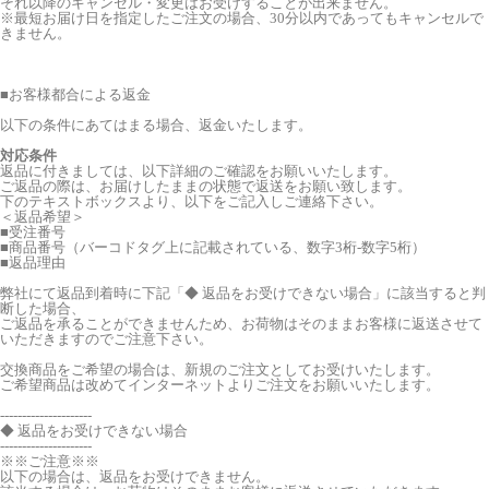
それ以降のキャンセル・変更はお受けすることが出来ません。
※最短お届け日を指定したご注文の場合、30分以内であってもキャンセルで
きません。
■
お客様都合による返金
以下の条件にあてはまる場合、返金いたします。
対応条件
返品に付きましては、以下詳細のご確認をお願いいたします。
ご返品の際は、お届けしたままの状態で返送をお願い致します。
下のテキストボックスより、以下をご記入しご連絡下さい。
＜返品希望＞
■受注番号
■商品番号（バーコドタグ上に記載されている、数字3桁‐数字5桁）
■返品理由
弊社にて返品到着時に下記「◆ 返品をお受けできない場合」に該当すると判
断した場合、
ご返品を承ることができませんため、お荷物はそのままお客様に返送させて
いただきますのでご注意下さい。
交換商品をご希望の場合は、新規のご注文としてお受けいたします。
ご希望商品は改めてインターネットよりご注文をお願いいたします。
---------------------
◆ 返品をお受けできない場合
---------------------
※※ご注意※※
以下の場合は、返品をお受けできません。