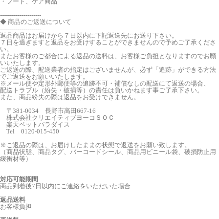
・フード、ケア商品
---------------------
◆ 商品のご返送について
---------------------
返品商品はお届けから７日以内に下記返送先にお送り下さい。
７日を過ぎますと返品をお受けすることができませんので予めご了承くださ
い。
またお客様のご都合による返品の送料は、お客様ご負担となりますのでお願
いいたします。
ご返送の際、配送業者の指定はございませんが、必ず「追跡」ができる方法
でご返送をお願いいたします。
※メール便や定形外郵便等の追跡不可・補償なしの配送にて返送の場合、
配送トラブル（紛失・破損等）の責任は負いかねます事ご了承下さい。
また、商品紛失の際は返品をお受けできません。
〒381-0034 長野市高田667-16
株式会社クリエイティブヨーコＳＯＣ
楽天ペットパラダイス
Tel 0120-015-450
※ご返品の際は、お届けしたままの状態で返送をお願い致します。
（商品状態、商品タグ、バーコードシール、商品用ビニール袋、破損防止用
緩衝材等）
対応可能期間
商品到着後7日以内にご連絡をいただいた場合
返品送料
お客様負担