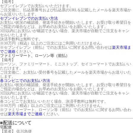
【備考】
セブンイレブンでお支払いいただけます。
ご注文後に、払込票番号および払込票のURLを記載したメールを楽天市場か
らお送りいたします。
セブンイレブンでのお支払い方法
お支払い状況の確認後、発送手続きが開始いたします。お受け取り希望日を
ご指定の場合などは、お早めのお支払いをお願いいたします。
3日以内にお支払いが確認できない場合、楽天市場が自動でご注文をキャン
セルいたします。
決済手数料は無料です。
※30万円（税込）以上のご注文にはご利用いただけません。
※セブンイレブン（前払）でのお支払いに関するお問い合わせは
楽天市場ま
でご連絡
ください。
ファミリーマート、ローソン等（前払）
【備考】
ローソン、ファミリーマート、ミニストップ、セイコーマートでお支払いい
ただけます。
ご注文後に、お支払い受付番号を記載したメールを楽天市場からお送りいた
します。
各コンビニでのお支払い方法
お支払い状況の確認後、発送手続きが開始いたします。お受け取り希望日を
ご指定の場合などは、お早めのお支払いをお願いいたします。
3日以内にお支払いが確認できない場合、楽天市場が自動でご注文をキャン
セルいたします。
各コンビニでお支払いいただく場合、決済手数料は無料です。
※30万円（税込）以上のご注文にはご利用いただけません。
※ファミリーマート、ローソン等（前払）でのお支払いに関するお問い合わ
せは
楽天市場までご連絡
ください。
■配送について
宅配便
【業者】 佐川急便