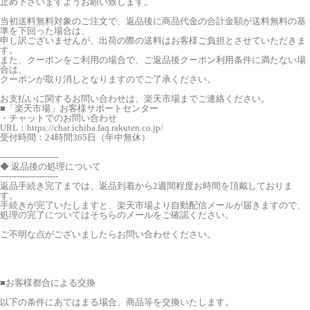
止め下さいますようお願い致します。
当初送料無料対象のご注文で、返品後に商品代金の合計金額が送料無料の基
準を下回った場合は、
申し訳ございませんが、出荷の際の送料はお客様ご負担とさせていただきま
す。
また、クーポンをご利用の場合で、ご返品後クーポン利用条件に満たない場
合は、
クーポンが取り消しとなりますのでご了承ください。
お支払いに関するお問い合わせは、楽天市場までご連絡ください。
■「楽天市場」お客様サポートセンター
・チャットでのお問い合わせ
URL：https://chat.ichiba.faq.rakuten.co.jp/
受付時間：24時間365日（年中無休）
---------------------
◆ 返品後の処理について
---------------------
返品手続き完了までは、返品到着から2週間程度お時間を頂戴しておりま
す。
手続きが完了いたしますと、楽天市場より自動配信メールが届きますので、
処理の完了についてはそちらのメールをご確認ください。
ご不明な点がございましたらお問い合わせください。
■
お客様都合による交換
以下の条件にあてはまる場合、商品等を交換いたします。