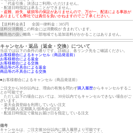
・「代金引換」決済はご利用いただけません。
・配達日時指定は承ることができません。
・盗難、紛失、破損等の保証がありませんので、万が一、配送による事故が
ありましても弊社では責任を負いかねますのでご了承ください。
【送料料金表】
全国一律料金：385円
送料分消費税
この料金には消費税が 含まれています。
離島他の扱い
離島・一部地域でも追加送料がかかることはありません。
キャンセル・返品（返金・交換）について
当店では以下の条件の通りです。詳細は、各リンク先をご確認ください。
お客様都合によるキャンセル（商品発送前）
お客様都合による返金
お客様都合による交換
商品等の不具合による返金
商品等の不具合による交換
■
お客様都合によるキャンセル（商品発送前）
ご注文から30分以内は、理由の有無を問わず
購入履歴
からキャンセルするこ
とが可能です。
ただし以下の場合においては、30分以内でもキャンセルできない場合がご
ざいます。
・楽天会員登録を利用していない注文
・予約購入/定期購入/頒布会の注文
・配送日時指定で最短お届け日を指定している注文
備考
キャンセルは、ご注文後30分以内に購入履歴より可能です。