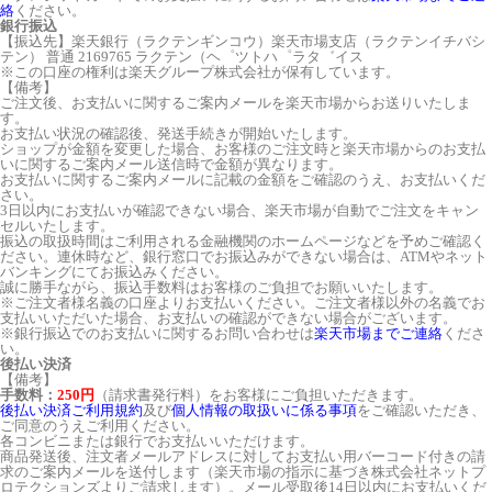
絡
ください。
銀行振込
【振込先】楽天銀行（ラクテンギンコウ）楽天市場支店（ラクテンイチバシ
テン） 普通 2169765 ラクテン（ヘ゜ツトハ゜ラタ゛イス
※この口座の権利は楽天グループ株式会社が保有しています。
【備考】
ご注文後、お支払いに関するご案内メールを楽天市場からお送りいたしま
す。
お支払い状況の確認後、発送手続きが開始いたします。
ショップが金額を変更した場合、お客様のご注文時と楽天市場からのお支払
いに関するご案内メール送信時で金額が異なります。
お支払いに関するご案内メールに記載の金額をご確認のうえ、お支払いくだ
さい。
3日以内にお支払いが確認できない場合、楽天市場が自動でご注文をキャン
セルいたします。
振込の取扱時間はご利用される金融機関のホームページなどを予めご確認く
ださい。連休時など、銀行窓口でお振込みができない場合は、ATMやネット
バンキングにてお振込みください。
誠に勝手ながら、振込手数料はお客様のご負担でお願いいたします。
※ご注文者様名義の口座よりお支払いください。ご注文者様以外の名義でお
支払いいただいた場合、お支払いの確認ができない場合がございます。
※銀行振込でのお支払いに関するお問い合わせは
楽天市場までご連絡
くださ
い。
後払い決済
【備考】
手数料：
250円
（請求書発行料）をお客様にご負担いただきます。
後払い決済ご利用規約
及び
個人情報の取扱いに係る事項
をご確認いただき、
ご同意のうえご利用ください。
各コンビニまたは銀行でお支払いいただけます。
商品発送後、注文者メールアドレスに対してお支払い用バーコード付きの請
求のご案内メールを送付します（楽天市場の指示に基づき株式会社ネットプ
ロテクションズよりご請求します）。メール受取後14日以内にお支払いくだ