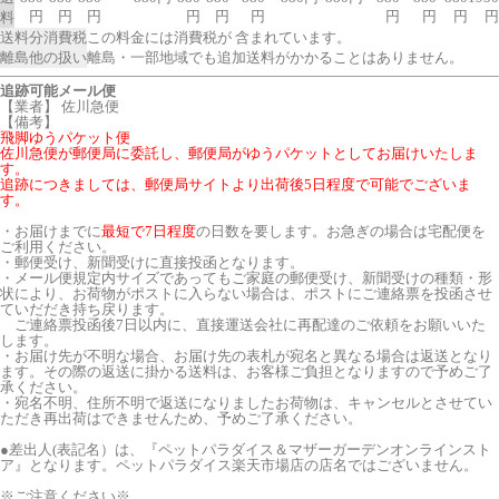
円
円
円
円
円
円
円
円
円
円
料
送料分消費税
この料金には消費税が 含まれています。
離島他の扱い
離島・一部地域でも追加送料がかかることはありません。
追跡可能メール便
【業者】 佐川急便
【備考】
飛脚ゆうパケット便
佐川急便が郵便局に委託し、郵便局がゆうパケットとしてお届けいたしま
す。
追跡につきましては、郵便局サイトより出荷後5日程度で可能でございま
す。
・お届けまでに
最短で7日程度
の日数を要します。お急ぎの場合は宅配便を
ご利用ください。
・郵便受け、新聞受けに直接投函となります。
・メール便規定内サイズであってもご家庭の郵便受け、新聞受けの種類・形
状により、お荷物がポストに入らない場合は、ポストにご連絡票を投函させ
ていだだき持ち戻ります。
ご連絡票投函後7日以内に、直接運送会社に再配達のご依頼をお願いいた
します。
・お届け先が不明な場合、お届け先の表札が宛名と異なる場合は返送となり
ます。その際の返送に掛かる送料は、お客様ご負担となりますので予めご了
承ください。
・宛名不明、住所不明で返送になりましたお荷物は、キャンセルとさせてい
ただき再出荷はできませんため、予めご了承ください。
●差出人(表記名）は、『ペットパラダイス＆マザーガーデンオンラインスト
ア』となります。ペットパラダイス楽天市場店の店名ではございません。
※ご注意ください※