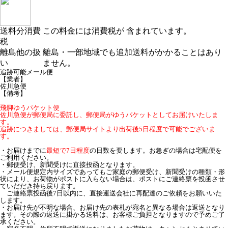
送料分消費
この料金には消費税が 含まれています。
税
離島他の扱
離島・一部地域でも追加送料がかかることはあり
い
ません。
追跡可能メール便
【業者】
佐川急便
【備考】
飛脚ゆうパケット便
佐川急便が郵便局に委託し、郵便局がゆうパケットとしてお届けいたしま
す。
追跡につきましては、郵便局サイトより出荷後5日程度で可能でございま
す。
・お届けまでに
最短で7日程度
の日数を要します。お急ぎの場合は宅配便を
ご利用ください。
・郵便受け、新聞受けに直接投函となります。
・メール便規定内サイズであってもご家庭の郵便受け、新聞受けの種類・形
状により、お荷物がポストに入らない場合は、ポストにご連絡票を投函させ
ていだだき持ち戻ります。
ご連絡票投函後7日以内に、直接運送会社に再配達のご依頼をお願いいた
します。
・お届け先が不明な場合、お届け先の表札が宛名と異なる場合は返送となり
ます。その際の返送に掛かる送料は、お客様ご負担となりますので予めご了
承ください。