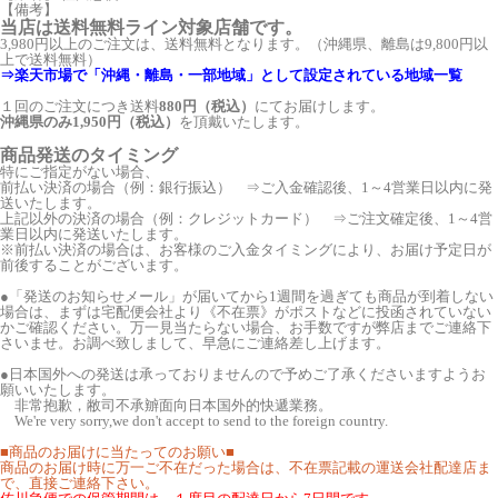
【備考】
当店は送料無料ライン対象店舗です。
3,980円以上のご注文は、送料無料となります。（沖縄県、離島は9,800円以
上で送料無料）
⇒楽天市場で「沖縄・離島・一部地域」として設定されている地域一覧
１回のご注文につき送料
880円（税込）
にてお届けします。
沖縄県のみ1,950円（税込）
を頂戴いたします。
商品発送のタイミング
特にご指定がない場合、
前払い決済の場合（例：銀行振込） ⇒ご入金確認後、1～4営業日以内に発
送いたします。
上記以外の決済の場合（例：クレジットカード） ⇒ご注文確定後、1～4営
業日以内に発送いたします。
※前払い決済の場合は、お客様のご入金タイミングにより、お届け予定日が
前後することがございます。
●「発送のお知らせメール」が届いてから1週間を過ぎても商品が到着しない
場合は、まずは宅配便会社より《不在票》がポストなどに投函されていない
かご確認ください。万一見当たらない場合、お手数ですが弊店までご連絡下
さいませ。お調べ致しまして、早急にご連絡差し上げます。
●日本国外への発送は承っておりませんので予めご了承くださいますようお
願いいたします。
非常抱歉，敝司不承辧面向日本国外的快遞業務。
We're very sorry,we don't accept to send to the foreign country.
■商品のお届けに当たってのお願い■
商品のお届け時に万一ご不在だった場合は、不在票記載の運送会社配達店ま
で、直接ご連絡下さい。