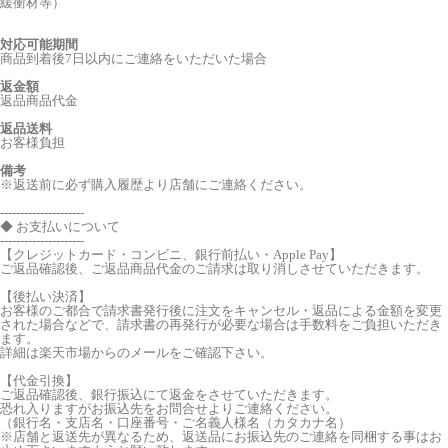
緩衝材等）
対応可能期間
商品到着後7日以内にご連絡をいただいた場合
返金額
返品商品代金
返品送料
お客様負担
備考
※返送前に必ず購入履歴より店舗にご連絡ください。
---------------------
◆ お支払いについて
---------------------
【クレジットカード・コンビニ、銀行前払い・Apple Pay】
ご返品確認後、ご返品商品代金のご請求は取り消しさせていただきます。
【後払い決済】
お客様のご都合で請求書発行後に注文をキャンセル・返品による金額を変更
された場合などで、請求書の再発行が必要な場合は手数料をご負担いただき
ます。
詳細は楽天市場からのメールをご確認下さい。
【代金引換】
ご返品確認後、銀行振込にて返金をさせていただきます。
恐れ入りますがお振込先をお問合せよりご連絡ください。
（銀行名・支店名・口座番号・ご名義人様名（カタカナ名）
※店舗と返送先が異なるため、返送品にお振込先のご連絡を同梱する事はお