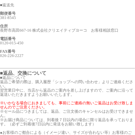
■
返送先
郵便番号
381-8545
住所
長野市高田667-16 株式会社クリエイティブヨーコ お客様相談窓口
電話番号
0120-015-450
FAX番号
026-226-2227
■返品、交換について
■返品について
返品ご希望の際は、購入履歴「ショップへの問い合わせ」よりご連絡くださ
い。
翌営業日中に、当店から返品のご案内を差し上げますので、ご案内に沿って
返送いただきますようお願いいたします。
※いかなる場合におきましても、事前にご連絡の無いご返品はお受け致しま
せんのでご注意ください。
※セール品につきましては、返品、ご注文後のキャンセルはお受けできませ
ん。
※お届け商品については、到着後７日以内の場合に限り返品を承っておりま
す。（必ずご到着後7日以内に発送をお願い致します）
●お客様のご都合による（イメージ違い、サイズが合わない等）お客様のご