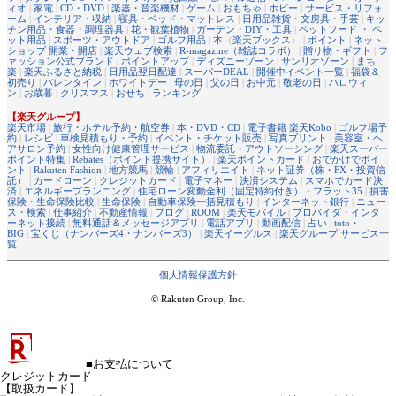
ィオ
|
家電
|
CD・DVD
|
楽器・音楽機材
|
ゲーム
|
おもちゃ
|
ホビー
|
サービス・リフォ
ーム
|
インテリア・収納
|
寝具・ベッド・マットレス
|
日用品雑貨・文房具・手芸
|
キッ
チン用品・食器・調理器具
|
花・観葉植物
|
ガーデン・DIY・工具
|
ペットフード ・ ペ
ット用品
|
スポーツ・アウトドア
|
ゴルフ用品
|
本
（
楽天ブックス
） |
ポイント
|
ネット
ショップ 開業・開店
|
楽天ウェブ検索
|
R-magazine（雑誌コラボ）
|
贈り物・ギフト
|
フ
ァッション公式ブランド
|
ポイントアップ
|
ディズニーゾーン
|
サンリオゾーン
|
まち
楽
|
楽天ふるさと納税
|
日用品翌日配達
|
スーパーDEAL
|
開催中イベント一覧
|
福袋＆
初売り
|
バレンタイン
|
ホワイトデー
|
母の日
|
父の日
|
お中元
|
敬老の日
|
ハロウィ
ン
|
お歳暮
|
クリスマス
|
おせち
|
ランキング
【楽天グループ】
楽天市場
|
旅行・ホテル予約・航空券
|
本・DVD・CD
|
電子書籍 楽天Kobo
|
ゴルフ場予
約
|
レシピ
|
車検見積もり・予約
|
イベント・チケット販売
|
写真プリント
|
美容室・ヘ
アサロン予約
|
女性向け健康管理サービス
|
物流委託・アウトソーシング
|
楽天スーパー
ポイント特集
|
Rebates（ポイント提携サイト）
|
楽天ポイントカード
|
おでかけでポイ
ント
|
Rakuten Fashion
|
地方競馬
|
競輪
|
アフィリエイト
|
ネット証券（株・FX・投資信
託）
|
カードローン
|
クレジットカード
|
電子マネー
|
決済システム
|
スマホでカード決
済
|
エネルギープランニング
|
住宅ローン変動金利（固定特約付き）・フラット35
|
損害
保険・生命保険比較
|
生命保険
|
自動車保険一括見積もり
|
インターネット銀行
|
ニュー
ス・検索
|
仕事紹介
|
不動産情報
|
ブログ
|
ROOM
|
楽天モバイル
|
プロバイダ・インタ
ーネット接続
|
無料通話＆メッセージアプリ
|
電話アプリ
|
動画配信
|
占い
|
toto・
BIG
|
宝くじ（ナンバーズ4・ナンバーズ3）
|
楽天イーグルス
|
楽天グループ サービス一
覧
個人情報保護方針
© Rakuten Group, Inc.
■お支払について
クレジットカード
【取扱カード】