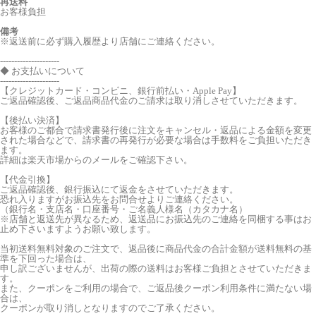
再送料
お客様負担
備考
※返送前に必ず購入履歴より店舗にご連絡ください。
---------------------
◆ お支払いについて
---------------------
【クレジットカード・コンビニ、銀行前払い・Apple Pay】
ご返品確認後、ご返品商品代金のご請求は取り消しさせていただきます。
【後払い決済】
お客様のご都合で請求書発行後に注文をキャンセル・返品による金額を変更
された場合などで、請求書の再発行が必要な場合は手数料をご負担いただき
ます。
詳細は楽天市場からのメールをご確認下さい。
【代金引換】
ご返品確認後、銀行振込にて返金をさせていただきます。
恐れ入りますがお振込先をお問合せよりご連絡ください。
（銀行名・支店名・口座番号・ご名義人様名（カタカナ名）
※店舗と返送先が異なるため、返送品にお振込先のご連絡を同梱する事はお
止め下さいますようお願い致します。
当初送料無料対象のご注文で、返品後に商品代金の合計金額が送料無料の基
準を下回った場合は、
申し訳ございませんが、出荷の際の送料はお客様ご負担とさせていただきま
す。
また、クーポンをご利用の場合で、ご返品後クーポン利用条件に満たない場
合は、
クーポンが取り消しとなりますのでご了承ください。