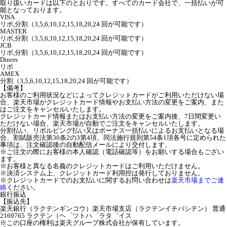
取り扱いカードは以下のとおりです。すべてのカード会社で、一括払いが可
能となっております。
VISA
リボ,分割（3,5,6,10,12,15,18,20,24 回が可能です）
MASTER
リボ,分割（3,5,6,10,12,15,18,20,24 回が可能です）
JCB
リボ,分割（3,5,6,10,12,15,18,20,24 回が可能です）
Diners
リボ
AMEX
分割（3,5,6,10,12,15,18,20,24 回が可能です）
【備考】
お客様のご利用状況などによってクレジットカードがご利用いただけない場
合、楽天市場がクレジットカード情報やお支払い方法の変更をご案内、また
はご注文をキャンセルいたします。
クレジットカード情報またはお支払い方法の変更をご案内後、7日間変更い
ただけない場合、楽天市場が自動でご注文をキャンセルいたします。
分割払い、リボルビング払い又はボーナス一括払いによるお支払いとなる場
合、割賦販売法第30条2の3第4項、同法施行規則第54条1項各号に定められた
事項は、注文確認後の自動配信メールにより交付します。
※ご注文の際にお客様の本人確認（電話確認等）をお願いする場合もござい
ます。
※お客様と異なる名義のクレジットカードはご利用いただけません。
※決済システム上、クレジットカード利用控は発行しておりません。
※クレジットカードでのお支払いに関するお問い合わせは
楽天市場までご連
絡
ください。
銀行振込
【振込先】
楽天銀行（ラクテンギンコウ）楽天市場支店（ラクテンイチバシテン） 普通
2169765 ラクテン（ヘ゜ツトハ゜ラタ゛イス
※この口座の権利は楽天グループ株式会社が保有しています。