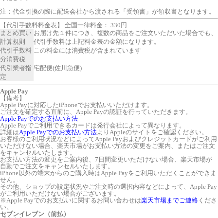
注：代金引換の際に配送会社から渡される「受領書」が領収書となります。
【代引手数料料金表】 全国一律料金： 330円
まとめ買い
お届け先１件につき、複数の商品をご注文いただいた場合でも、
計算規則
代引手数料は上記料金表の金額になります。
代引手数料
この料金には消費税が含まれています
分消費税
代引業者指
宅配便(佐川急便)
定
Apple Pay
【備考】
Apple Payに対応したiPhoneでお支払いいただけます。
ご注文を確定する直前に、Apple Payの認証を行っていただきます。
Apple Payでのお支払い方法
Apple Payでご利用できるカードは発行会社によって異なります。
詳細は
Apple Payでのお支払い方法
よりAppleのサイトをご確認ください。
お客様のご利用状況などによってApple Payおよびクレジットカードがご利用
いただけない場合、楽天市場がお支払い方法の変更をご案内、またはご注文
をキャンセルいたします。
お支払い方法の変更をご案内後、7日間変更いただけない場合、楽天市場が
自動でご注文をキャンセルいたします。
iPhone以外の端末からのご購入時はApple Payをご利用いただくことができま
せん。
その他、ショップの設定状況やご注文時の選択内容などによって、Apple Pay
がご利用いただけない場合がございます。
※Apple Payでのお支払いに関するお問い合わせは
楽天市場までご連絡
くださ
い。
セブンイレブン（前払）