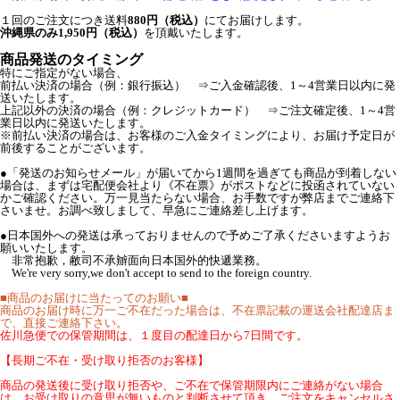
１回のご注文につき送料
880円（税込）
にてお届けします。
沖縄県のみ1,950円（税込）
を頂戴いたします。
商品発送のタイミング
特にご指定がない場合、
前払い決済の場合（例：銀行振込） ⇒ご入金確認後、1～4営業日以内に発
送いたします。
上記以外の決済の場合（例：クレジットカード） ⇒ご注文確定後、1～4営
業日以内に発送いたします。
※前払い決済の場合は、お客様のご入金タイミングにより、お届け予定日が
前後することがございます。
●「発送のお知らせメール」が届いてから1週間を過ぎても商品が到着しない
場合は、まずは宅配便会社より《不在票》がポストなどに投函されていない
かご確認ください。万一見当たらない場合、お手数ですが弊店までご連絡下
さいませ。お調べ致しまして、早急にご連絡差し上げます。
●日本国外への発送は承っておりませんので予めご了承くださいますようお
願いいたします。
非常抱歉，敝司不承辧面向日本国外的快遞業務。
We're very sorry,we don't accept to send to the foreign country.
■商品のお届けに当たってのお願い■
商品のお届け時に万一ご不在だった場合は、不在票記載の運送会社配達店ま
で、直接ご連絡下さい。
佐川急便での保管期間は、１度目の配達日から7日間です。
【長期ご不在・受け取り拒否のお客様】
商品の発送後に受け取り拒否や、ご不在で保管期限内にご連絡がない場合
は、お受け取りの意思が無いものと判断させて頂き、ご注文をキャンセルさ