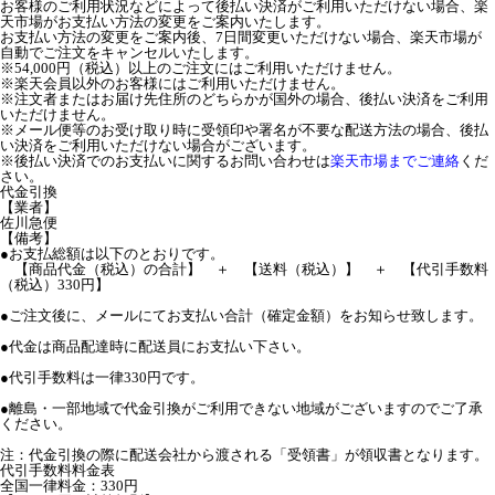
お客様のご利用状況などによって後払い決済がご利用いただけない場合、楽
天市場がお支払い方法の変更をご案内いたします。
お支払い方法の変更をご案内後、7日間変更いただけない場合、楽天市場が
自動でご注文をキャンセルいたします。
※54,000円（税込）以上のご注文にはご利用いただけません。
※楽天会員以外のお客様にはご利用いただけません。
※注文者またはお届け先住所のどちらかが国外の場合、後払い決済をご利用
いただけません。
※メール便等のお受け取り時に受領印や署名が不要な配送方法の場合、後払
い決済をご利用いただけない場合がございます。
※後払い決済でのお支払いに関するお問い合わせは
楽天市場までご連絡
くだ
さい。
代金引換
【業者】
佐川急便
【備考】
●お支払総額は以下のとおりです。
【商品代金（税込）の合計】 ＋ 【送料（税込）】 ＋ 【代引手数料
（税込）330円】
●ご注文後に、メールにてお支払い合計（確定金額）をお知らせ致します。
●代金は商品配達時に配送員にお支払い下さい。
●代引手数料は一律330円です。
●離島・一部地域で代金引換がご利用できない地域がございますのでご了承
ください。
注：代金引換の際に配送会社から渡される「受領書」が領収書となります。
代引手数料料金表
全国一律料金：330円