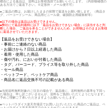
都合による返品は、送料はお客様負担でお願いいたします。（内容物補償の
ある方法でご返送下さい。※定形外・メール便不可）
●ご返品の際は、お届けしたままの状態で返送をお願い致します。（商品タ
グ、バーコードシール、商品用ビニール袋、破損防止用緩衝材等）
●以下の場合は返品はお受けできません。
●弊社にて返品到着時に以下「返品をお受けできない場合」に該当すると判
断した場合、 ご返品を承ることができませんため、お荷物はそのままお客様
に返送させていただきます。
【返品をお受けできない場合】
・事前にご連絡のない商品
・お届けから７日以上経過した商品
・着用・使用した商品
・傷や汚れ、においが付着した商品
・タグ、バーコード、プライス等を取り外した商品
・セール商品
・ペットフード、ペットケア商品
・商品名に返品交換不可の記載がある商品
●当初送料無料対象のご注文の場合で、返品後に、送料無料の基準を下回っ
た場合は、申し訳ございませんが、送料をご負担いただくようになります。
予めご理解ご了承いただきますようお願いいたします。
●ペットパラダイス楽天市場店でお買い上げいただいた商品のご返品は、ペ
ットパラダイス楽天市場店でのみとさせていただきます。