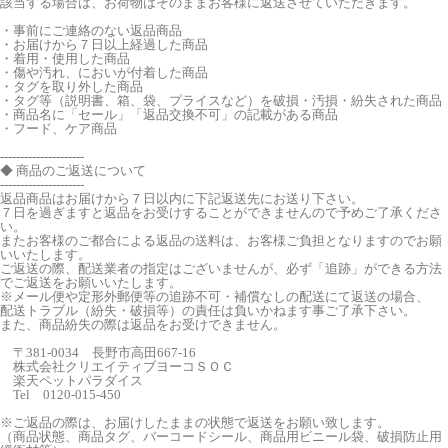
該当する場合は、お荷物はそのままお客様に返送させていただきます。
・事前にご連絡のない返品商品
・お届けから７日以上経過した商品
・着用・使用した商品
・傷や汚れ、においが付着した商品
・タグを取り外した商品
・タグ等（説明書、箱、袋、プライスなど）を破損・汚損・紛失された商品
・商品名に「セール」「返品交換不可」の記載がある商品
・フード、ケア商品
---------------------
◆ 商品のご返送について
---------------------
返品商品はお届けから７日以内に下記返送先にお送り下さい。
７日を過ぎますと返品をお受けすることができませんので予めご了承くださ
い。
またお客様のご都合による返品の送料は、お客様ご負担となりますのでお願
いいたします。
ご返送の際、配送業者の指定はございませんが、必ず「追跡」ができる方法
でご返送をお願いいたします。
※メール便や定形外郵便等の追跡不可・補償なしの配送にて返送の場合、
配送トラブル（紛失・破損等）の責任は負いかねます事ご了承下さい。
また、商品紛失の際は返品をお受けできません。
〒381-0034 長野市高田667-16
株式会社クリエイティブヨーコＳＯＣ
楽天ペットパラダイス
Tel 0120-015-450
※ご返品の際は、お届けしたままの状態で返送をお願い致します。
（商品状態、商品タグ、バーコードシール、商品用ビニール袋、破損防止用