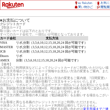
■お支払について
クレジットカード
【取扱カード】
取り扱いカードは以下のとおりです。
すべてのカード会社で、一括払いが可能となっております。
カード会社
支払方法
VISA
リボ,分割（3,5,6,10,12,15,18,20,24 回が可能です）
MASTER
リボ,分割（3,5,6,10,12,15,18,20,24 回が可能です）
JCB
リボ,分割（3,5,6,10,12,15,18,20,24 回が可能です）
Diners
リボ
AMEX
分割（3,5,6,10,12,15,18,20,24 回が可能です）
【備考】
お客様のご利用状況などによってクレジットカードがご利用いただけない場
合、楽天市場がクレジットカード情報やお支払い方法の変更をご案内、また
はご注文をキャンセルいたします。
クレジットカード情報またはお支払い方法の変更をご案内後、7日間変更い
ただけない場合、楽天市場が自動でご注文をキャンセルいたします。
分割払い、リボルビング払い又はボーナス一括払いによるお支払いとなる場
合、割賦販売法第30条2の3第4項、同法施行規則第54条1項各号に定められた
事項は、注文確認後の自動配信メールにより交付します。
※ご注文の際にお客様の本人確認（電話確認等）をお願いする場合もござい
ます。
※お客様と異なる名義のクレジットカードはご利用いただけません。
※決済システム上、クレジットカード利用控は発行しておりません。
※クレジットカードでのお支払いに関するお問い合わせは
楽天市場までご連