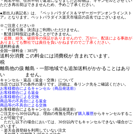
・宛名不明、住所不明で返送になりましたお荷物は、キャンセルとさせてい
ただき再出荷はできませんため、予めご了承ください。
●差出人(表記名）は、『ペットパラダイス＆マザーガーデンオンラインスト
ア』となります。ペットパラダイス楽天市場店の店名ではございません。
※ご注意ください※
・「代金引換」決済はご利用いただけません。
・配達日時指定は承ることができません。
・盗難、紛失、破損等の保証がありませんので、万が一、配送による事故が
ありましても弊社では責任を負いかねますのでご了承ください。
送料料金表
全国一律料金：385円
送料分消費
この料金には消費税が 含まれています。
税
離島他の扱
離島・一部地域でも追加送料がかかることはあり
い
ません。
キャンセル・返品（返金・交換）について
当店では以下の条件の通りです。詳細は、各リンク先をご確認ください。
お客様都合によるキャンセル（商品発送前）
お客様都合による返金
お客様都合による交換
商品等の不具合による返金
商品等の不具合による交換
お客様都合によるキャンセル（商品発送前）
ご注文から30分以内は、理由の有無を問わず
購入履歴
からキャンセルするこ
とが可能です。
ただし以下の場合においては、30分以内でもキャンセルできない場合がご
ざいます。
・楽天会員登録を利用していない注文