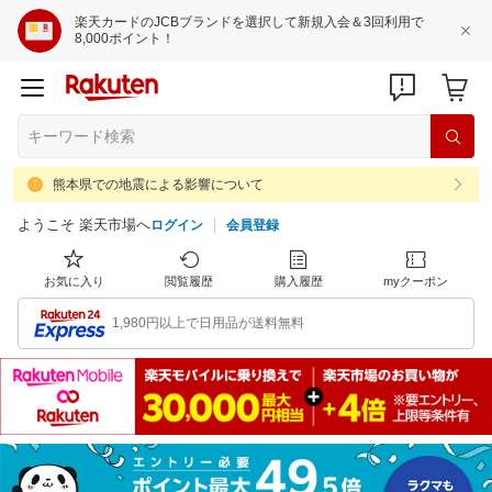
楽天カードのJCBブランドを選択して新規入会＆3回利用で
8,000ポイント！
熊本県での地震による影響について
ようこそ 楽天市場へ
ログイン
会員登録
お気に入り
閲覧履歴
購入履歴
myクーポン
1,980円以上で日用品が送料無料