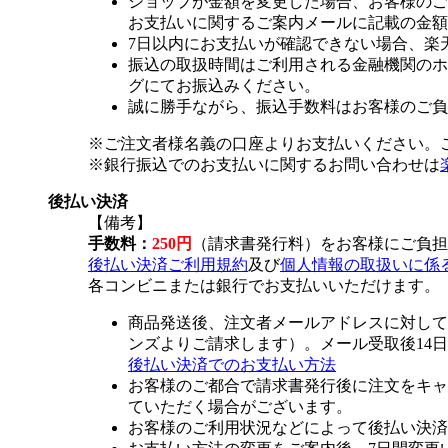
ショップが金額を変更した場合、お客様のご
お支払いに関するご案内メールに記載の金額
7日以内にお支払いが確認できない場合、楽
振込の取扱時間はご利用される金融機関のホ
グにてお振込みください。
誠に勝手ながら、振込手数料はお客様のご負
※ご注文者様名義の口座よりお支払いください。
※銀行振込でのお支払いに関するお問い合わせは
後払い決済
【備考】
手数料：
250円
（請求書発行料）をお客様にご負担
後払い決済ご利用規約
及び
個人情報の取扱いに係
各コンビニまたは銀行でお支払いいただけます。
商品発送後、注文者メールアドレスに対して
ンズよりご請求します）。メール受取後14
後払い決済でのお支払い方法
お客様のご都合で請求書発行後に注文をキャ
ていただく場合がございます。
お客様のご利用状況などによって後払い決済