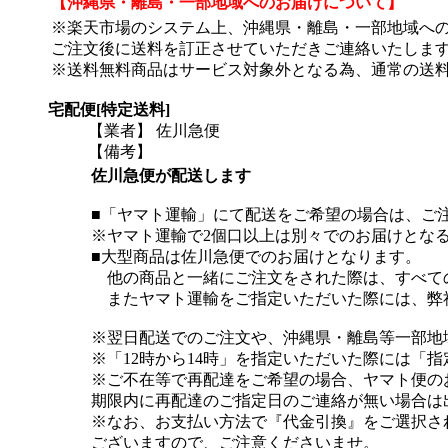
【沖縄県・離島・一部地域へのお届けについて】
※楽天市場のシステム上、沖縄県・離島・一部地域へ
ご注文後に送料を訂正させていただきご連絡いたしま
※送料無料商品はサービス対象外となる為、通常の送
宅配便[特定送料]
【業者】 佐川急便
【備考】
佐川急便が配送します
■「ヤマト運輸」にて配送をご希望の場合は、ご
※ヤマト運輸で2個口以上は別々でのお届けとな
■大型商品は佐川急便でのお届けとなります。
他の商品と一緒にご注文をされた際は、すべて
またヤマト運輸をご指定いただいた際には、弊
※翌日配送でのご注文や、沖縄県・離島等一部地
※「12時から14時」を指定いただいた際には「
※ご不在等で再配達をご希望の場合、ヤマト便の
期限内に再配達のご指定日のご連絡が無い場合は
※なお、お支払い方法で『代金引換』をご選択さ
ございますので、ご注意くださいませ。