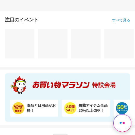
注目のイベント
すべて見る
今だけ30％OFFセール！猫砂鉱物タイプ＼約一か月490円／【楽天オリジナル】
暑い夏は椿屋自慢のアイスコーヒーで涼やかに。組合せ選べるアイスコーヒー2本セット
2,800円
3,980円
6,
割引価格
割引価格
割引価格
1,960
3,582
3,200
円
円
円