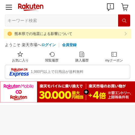
熊本県での地震による影響について
ようこそ 楽天市場へ
ログイン
会員登録
お気に入り
閲覧履歴
購入履歴
myクーポン
1,980円以上で日用品が送料無料