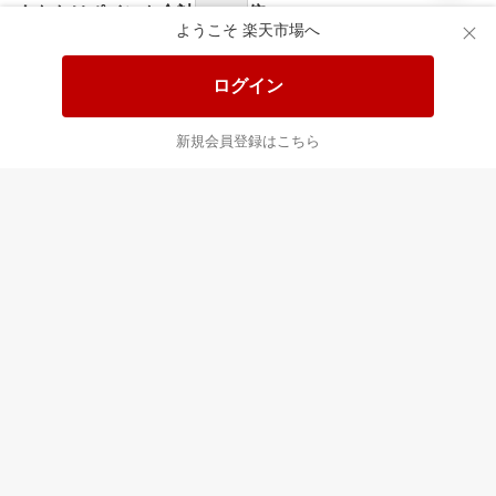
食品と日用品がお
掲載アイテム全品
日
得！
20%以上OFF！
ポ
ようこそ 楽天市場へ
ログイン
あなたはポイント
合計
倍
新規会員登録はこちら
最近チェックした商品
すべて見る