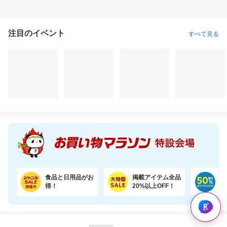
注目のイベント
すべて見る
食品と日用品がお
掲載アイテム全品
日
得！
20%以上OFF！
ポ