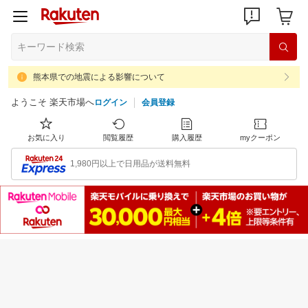
熊本県での地震による影響について
ようこそ 楽天市場へ
ログイン
会員登録
お気に入り
閲覧履歴
購入履歴
myクーポン
1,980円以上で日用品が送料無料