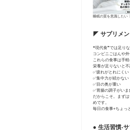
睡眠の質を意識したい
◤ サプリメン
❝現代食❞では足り
コンビニごはんや外
これらの食事は手軽
栄養が足りないと不
✅疲れがとれにくい
✅集中力が続かない
✅目の奥が重い
✅胃腸の調子がいま
だからこそ。まずは
めです。
毎日の食事+ちょっ
● 生活習慣-