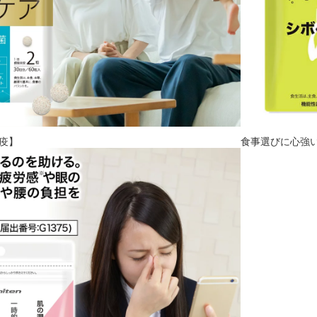
疫】
食事選びに心強