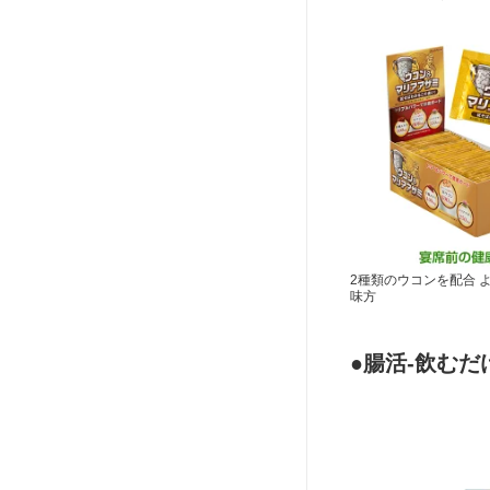
2種類のウコンを配合 
味方
●腸活-飲む