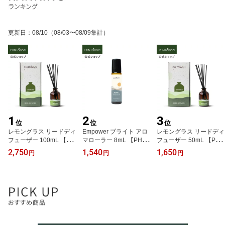
更新日
：
08/10
（08/03〜08/09集計）
1
2
3
位
位
位
レモングラス リードディ
Empower ブライト アロ
レモングラス リードディ
フューザー 100mL 【PH
マローラー 8mL 【PHUT
フューザー 50mL 【PHU
UTAWAN公式】芳香剤
AWAN公式】自然由来 天
TAWAN公式】芳香剤 ル
2,750
1,540
1,650
円
円
円
ルームフレグランス 天然
然精油 エッセンシャルオ
ームフレグランス 天然精
精油 香り おしゃれ アロ
イル オーガニック アロ
油 香り おしゃれ アロマ
マ ユニセックス 爽やか
マ ロールオンフレグラン
ユニセックス 爽やかな香
な香り リフレッシュ リ
ス 曜日占い 木曜日 いい
り リフレッシュ リビン
ビング 玄関 アロマ プレ
香り レモン ティーツリ
グ 玄関 アロマ プレゼン
ゼント ギフト 贈り物 タ
ー ユーカリ すっきり 花
ト ギフト 贈り物 タイコ
イコスメ 人気 プタワン
粉症 ギフト 携帯サイズ
スメ 人気 父の日 プタワ
ネイルケア プタワン
ン