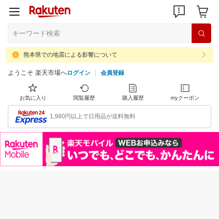
熊本県での地震による影響について
ようこそ 楽天市場へ
ログイン
会員登録
お気に入り
閲覧履歴
購入履歴
myクーポン
1,980円以上で日用品が送料無料