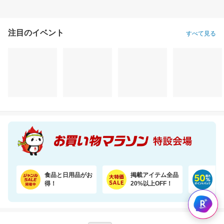
注目のイベント
すべて見る
食品と日用品がお
掲載アイテム全品
日
得！
20%以上OFF！
ポ