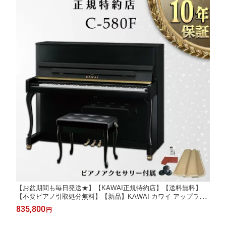
【お盆期間も毎日発送★】【KAWAI正規特約店】【送料無料】
【不要ピアノ引取処分無料】【新品】KAWAI カワイ アップライ
トピアノ C-580F
835,800
円