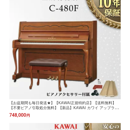
【お盆期間も毎日発送★】【KAWAI正規特約店】【送料無料】
【不要ピアノ引取処分無料】【新品】KAWAI カワイ アップライ
トピアノ C-480F
748,000
円