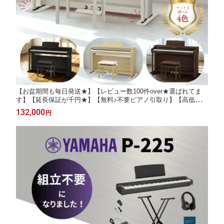
【お盆期間も毎日発送★】【レビュー数100件over★選ばれてま
す】【延長保証が千円★】【無料♪不要ピアノ引取り】【高低椅子
＆防音マット＆ヘッドホン全部付き★】【配送＆組立無料】KAW
132,000
円
AI カワイ 電子ピアノ 88鍵盤 CX302【CX302A CX302LO CX302
MW CX302R】