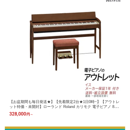
【お盆期間も毎日発送★】【先着限定2台★1日0時~】【アウトレ
ット特価・未開封】ローランド Roland カリモク 電子ピアノ 88鍵
盤 KIYOLA きよら KF-10 KF10 KMB モカブラウン メーカー保証
328,000
円
～
付き【配送組立設置無料】【KF20の先代モデル、KF10】