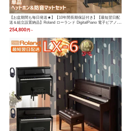
【お盆期間も毎日発送★】【10年間長期保証付き】【最短翌日配
送＆組立設置納品】Roland ローランド DigitalPiano 電子ピアノ 8
8鍵盤 LX-5 LX5 LX705後継【単品】【ヘッドホン&防音マットセ
254,800
円
～
ット】