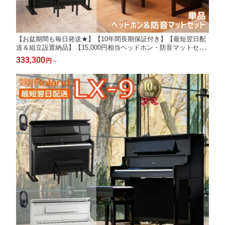
【お盆期間も毎日発送★】【10年間長期保証付き】【最短翌日配
送＆組立設置納品】【15,000円相当ヘッドホン・防音マットセッ
ト有】Roland ローランド DigitalPiano 電子ピアノ 88鍵盤 LX-6 L
333,300
円
～
X6 LX706後継【単品】【ヘッドホン&防音マットセット】