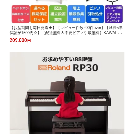
【お盆期間も毎日発送★】【レビュー件数200件over】【延長5年
保証が1500円☆】【配送無料＆不要ピアノ引取無料】KAWAI カ
ワイ 電子ピアノ 88鍵盤 CA401【ホワイトメープル / ライトオー
209,000
円
ク / モカウォルナット / ローズウッド】