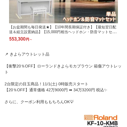
【お盆期間も毎日発送★】【10年間長期保証付き】【最短翌日配
送＆組立設置納品】【15,000円相当ヘッドホン・防音マットセッ
ト有】【組立設置納品】Roland ローランド 電子ピアノ 88鍵盤 L
553,300
円
～
X-9 LX9 LX708後継【単品】【ヘッドホン&防音マットセット】
📌 きよらアウトレット品
【衝撃20％OFF】ローランドきよらモカブラウン 箱傷アウトレッ
ト
2台限定の目玉商品！11/1(土) 0時販売スタート
【20％OFF】通常価格 42万9000円 ➡ 34万3200円 税込✨
さらに、クーポン利用ももちろんOK💡