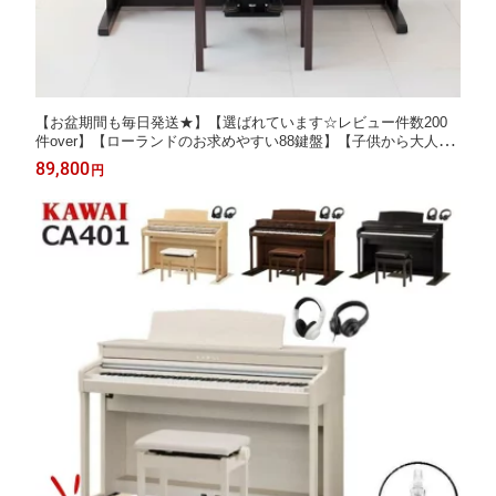
【お盆期間も毎日発送★】【選ばれています☆レビュー件数200
件over】【ローランドのお求めやすい88鍵盤】【子供から大人ま
で】ローランド Roland 電子ピアノ デジタルピアノ ヘッドホン付
89,800
円
き ピアノタッチ 88鍵盤 RP30