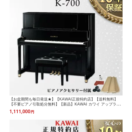
【お盆期間も毎日発送★】【KAWAI正規特約店】【送料無料】
【不要ピアノ引取処分無料】【新品】KAWAI カワイ アップライ
トピアノ K-700
1,111,000
円