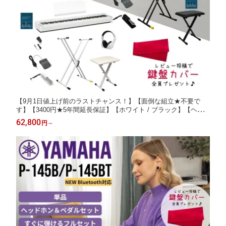
【9月1日値上げ前のラストチャンス！】【面倒な組立★不要で
す】【3400円★5年間延長保証】【ホワイト / ブラック】【ヘッ
ドホン＆ペダル＆譜面立て付属】YAMAHA ヤマハ 電子ピアノ キ
62,800
円
～
ーボード 88鍵盤 P-225 P225【単品】【スタンドセット】【すぐ
に弾けるフルセット】