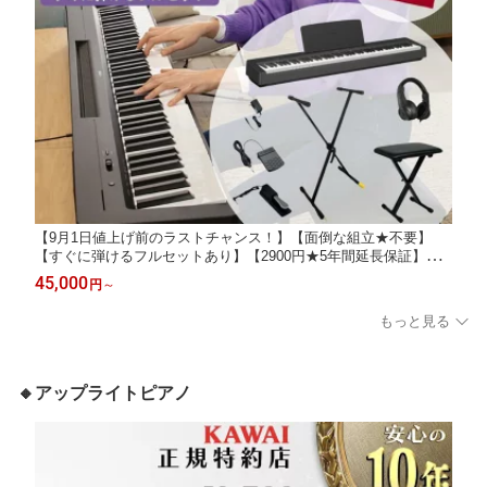
【9月1日値上げ前のラストチャンス！】【面倒な組立★不要】
【すぐに弾けるフルセットあり】【2900円★5年間延長保証】【B
luetooth対応P-145BTも選択可能★】YAMAHA ヤマハ 電子ピアノ
45,000
円
～
キーボード 88鍵盤 P-145B P-145BT ブラック P145【単品】【ヘ
ッドホン＆ペダルセット】
もっと見る
🔸アップライトピアノ