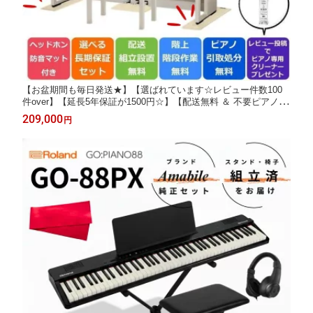
【お盆期間も毎日発送★】【選ばれています☆レビュー件数100
件over】【延長5年保証が1500円☆】【配送無料 ＆ 不要ピアノ引
取無料】【防音マット＆ヘッドホンセット】KAWAI カワイ 電子
209,000
円
ピアノ 88鍵盤 CA401【A / LO / MW / R】