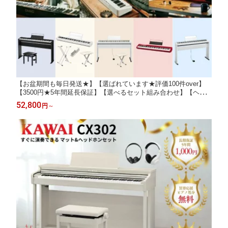
【お盆期間も毎日発送★】【選ばれています★評価100件over】
【3500円★5年間延長保証】【選べるセット組み合わせ】【ヘッ
ドホン全員プレゼント】CASIO カシオ プリヴィア 電子ピアノ キ
52,800
円
～
ーボード 88鍵盤 PX-S1100 選べるスタンド Bluetooth対応 メーカ
ー保証 PXS1100