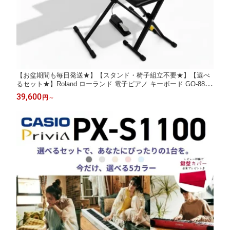
【お盆期間も毎日発送★】【スタンド・椅子組立不要★】【選べ
るセット★】Roland ローランド 電子ピアノ キーボード GO-88P
X GO:PIANO88 88鍵盤 譜面立て GO88PX【単品】【ペダルセッ
39,600
円
～
ト】【ペダル&スタンド&ヘッドホンセット】【すぐに弾けるフル
セット】