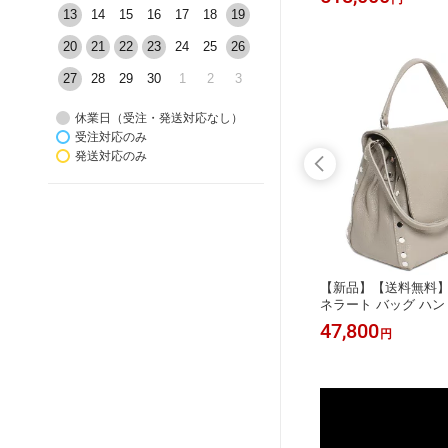
CII6C
USSIE KHAKI
13
14
15
16
17
18
19
20
21
22
23
24
25
26
27
28
29
30
1
2
3
休業日（受注・発送対応なし）
受注対応のみ
発送対応のみ
ANI エ
【送料無料】EMPORIO ARMANI エ
【新品】【送料無料】ZA
YME9J
ンポリオアルマーニ バックパック・
ネラート バッグ ハン
 エンボス
リュックサック Y4O355 Y106J 83193
ダーバッグ POSTIN
45,800
47,800
円
円
ニセック
BLACK/NAVY ブラック ネイビー
CRETA 6120 18 T
メンズ レディース ユニセックス
アンスカラー レディ