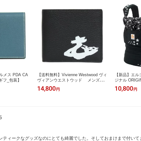
ルメス PDA CA
【送料無料】Vivienne Westwood ヴィ
【新品】エルゴベ
楽ギフ_包装】
ヴィアンウエストウッド メンズラ
ジナル ORIGIN
イン 二つ折り財布 MELIH MAN BILL
ベビーキャリア 
14,800
10,800
円
円
FOLD 51120008 42029 N402 BLACK/
NL NIGHT SK
WHITE ブラック【楽ギフ_包装】
5
ンティークなグッズなのにとても綺麗でした。そしておまけまで付いて