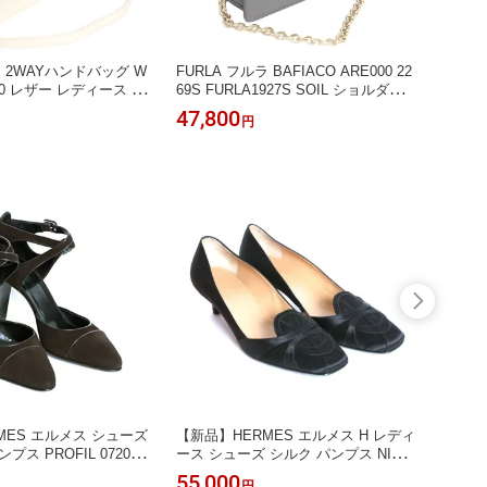
ラ 2WAYハンドバッグ W
FURLA フルラ BAFIACO ARE000 22
FUR
R00 レザー レディース FU
69S FURLA1927S SOIL ショルダーバ
トートバ
OSA S PERGAMENA オ
ッグ
TECH
47,800
41,8
円
MES エルメス シューズ
【新品】HERMES エルメス H レディ
【新品】
ス PROFIL 072038
ース シューズ シルク パンプス NIXE
R PO
ン 靴
NOIR ブラック フォーマル 靴
BABY
55,000
11,0
円