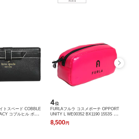
4
5
位
位
e ケイトスペード COBBLE
FURLAフルラ コスメポーチ OPPORT
ヴィブ
STACY コブルヒル ボウ
UNITY L WE00352 BX1190 1553S NE
炭酸 
財布 レディース PWRU
ON PINK
ジング Vi
8,500
4,99
円
BLACK ブラック【楽ギフ_
ellar 