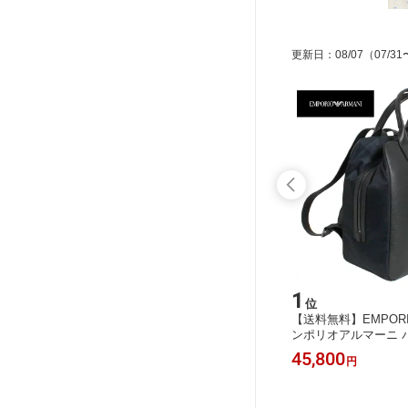
更新日
：
08/07
（07/31
7
1
位
位
ィヒール
【10％OFFクーポン】エスプリーナ R
【送料無料】EMPORIO
.F.【7枚
G2+ インナーリフト シルクカバー U
ンポリオアルマーニ 
美肌ケア
Vポンポン美容液パウダー SPF50+/P
リュックサック Y4O355
4,998
45,800
円
円
A++++＜日焼け止めパウダー＞ Viebri
BLACK/NAVY ブ
llant esprina RGII+ Inner Lift Silk Cov
メンズ レディース 
er UV Essential Powder SPF50+/PA+