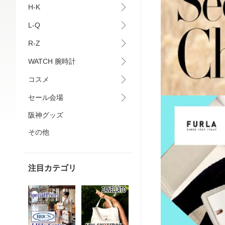
H-K
L-Q
R-Z
WATCH 腕時計
コスメ
セール会場
阪神グッズ
その他
注目カテゴリ