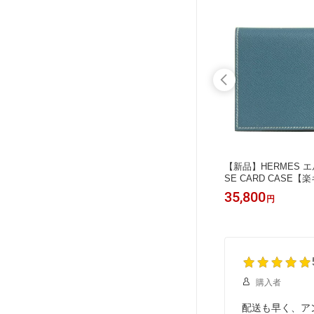
+++
 シルバー
【送料無料】D&G (Dolce&Gabana) ド
【新品】HERMES エ
 CHAI
ルチェ&ガッバーナ (ドルガバ) DJ077
SE CARD CASE【
6 ネックレス
12,800
35,800
円
円
購入者
配送も早く、ア