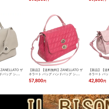
NELLATO ザ
【新品】【送料無料】ZANELLATO ザ
【新品】【送料
ドバッグ ショル
ネラート バッグ ハンドバッグ ショル
ネラート バッ
A ポスティーナ S
ダーバッグ POSTINA ポスティーナ S
ダーバッグ NINA
57,800
42,800
円
円
7 グレージュ ニュ
ZETA ROSSORE 6377 ZZ 37
ZZ 43
ース