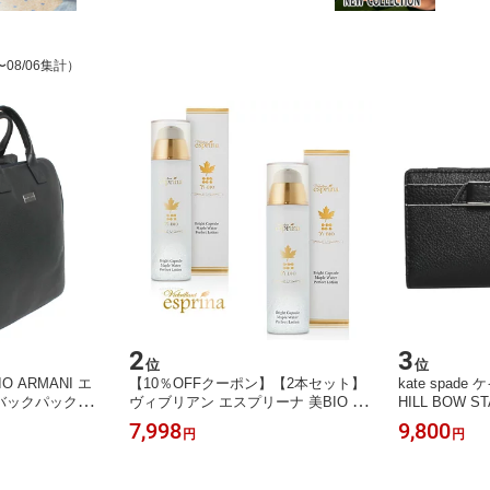
〜08/06集計）
2
3
位
位
 ARMANI エ
【10％OFFクーポン】【2本セット】
kate spad
バックパック・
ヴィブリアン エスプリーナ 美BIO ブ
HILL BOW 
 Y106J 83193
ライト カプセル メープルウォーター
ステイシー 長
7,998
9,800
円
円
ラック ネイビー
パーフェクトローション 200ml＜美容
3942 001 
ユニセックス
液化粧水＞
包装】