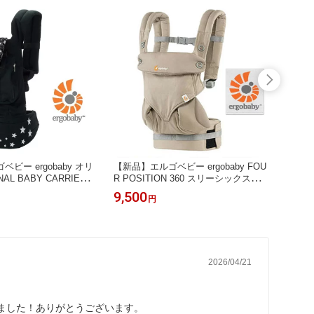
ビー ergobaby オリ
【新品】エルゴベビー ergobaby FOU
【新品
AL BABY CARRIER
R POSITION 360 スリーシックスティ
ブレス
抱っこ紐 BCEPR001
BABY CARRIER ベビーキャリア 抱
NE D
9,500
398,
円
Y
っこ紐 BC360ANEUTRAL MOONSTO
NE ムーンストーン ベージュ
2026/04/21
ました！ありがとうございます。