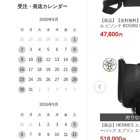
受注・発送カレンダー
2026年8月
000 19
FURLA フルラ ショルダーバッグ ミ
【新品】【送料無料】IL
ニ トート
ニバッグ S ALLEGRA WE00369 BX1
ル ビゾンテ BOS002 P
日
月
火
水
木
金
土
196 TM100 レディース
ボディバッグ ワン
14,800
47,800
円
円
ブラック
26
27
28
29
30
31
1
2
3
4
5
6
7
8
9
10
11
12
13
14
15
16
17
18
19
20
21
22
23
24
25
26
27
28
29
30
31
1
2
3
4
5
2026年9月
日
月
火
水
木
金
土
30
31
1
2
3
4
5
 POSIT
【新品】エルゴベビー オリジナル erg
【新品】HERMES 
BABY C
obaby ORIGINAL BABY CARRIER ベ
ーバッグ エブリン エヴ
6
7
8
9
10
11
12
サート付
ビーキャリア 抱っこ紐 BC25200NL A
ACK トリヨンクレマ
9,500
518,000
円
円