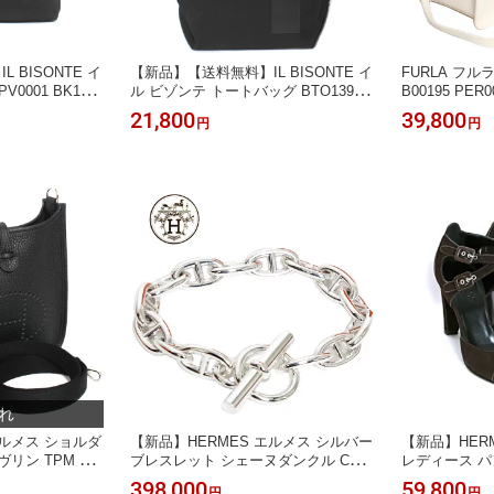
 BISONTE イ
【新品】【送料無料】IL BISONTE イ
FURLA フル
V0001 BK131
ル ビゾンテ トートバッグ BTO139 T
B00195 PE
ショルダーバッグ
CVO09 BK263
RLA TUBER
21,800
39,800
円
円
フホワイト
エルメス ショルダ
【新品】HERMES エルメス シルバー
【新品】HER
リン TPM BL
ブレスレット シェーヌダンクル CHAI
レディース パンプ
ンス
NE DANCRE GM
Z モカブラウ
398,000
59,800
円
円