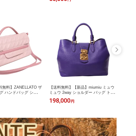
っこ紐 
Y グ
無料】ZANELLATO ザ
【送料無料】【新品】miumiu ミュウ
【送料
グ ハンドバッグ ショル
ミュウ 2way ショルダー バッグ トー
カードケ
 S ZETA BABY 6661
トバッグ VITELLO CARIBU RN0853-
198,000
35,8
円
VIOLA バイオレット/パープル