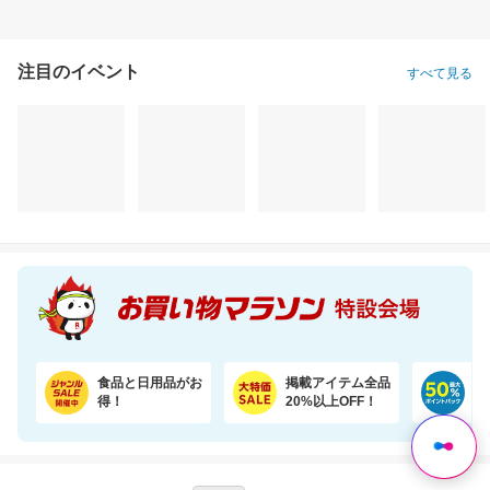
注目のイベント
すべて見る
食品と日用品がお
掲載アイテム全品
日
得！
20%以上OFF！
ポ