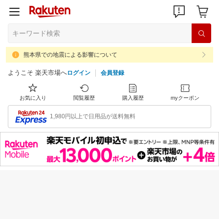
熊本県での地震による影響について
ようこそ 楽天市場へ
ログイン
会員登録
お気に入り
閲覧履歴
購入履歴
myクーポン
1,980円以上で日用品が送料無料