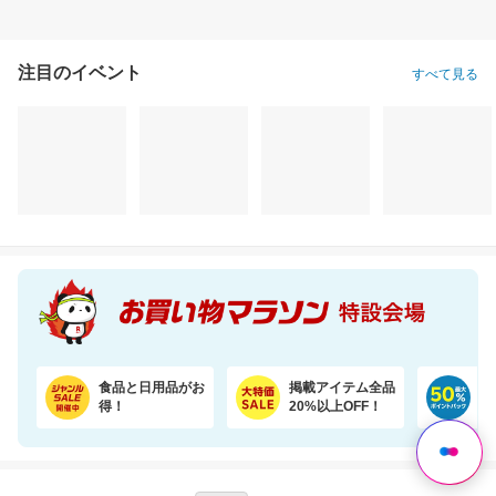
注目のイベント
すべて見る
食品と日用品がお
掲載アイテム全品
日
得！
20%以上OFF！
ポ