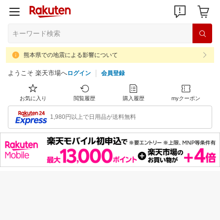
熊本県での地震による影響について
ようこそ 楽天市場へ
ログイン
会員登録
お気に入り
閲覧履歴
購入履歴
myクーポン
1,980円以上で日用品が送料無料