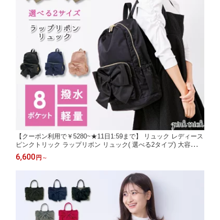
【クーポン利用で￥5280~★11日1:59まで】 リュック レディース
ピンクトリック ラップリボン リュック( 選べる2タイプ) 大容量
背面ポケット バッグ 鞄 かばん バック A4対応 マザーズバッグ マ
6,600
円
～
ザーズリュック 旅行 通勤 通学 撥水 軽量 運動会 8ポケット