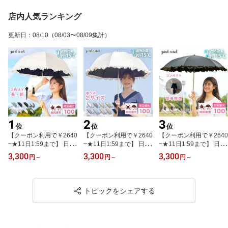
店内人気ランキング
更新日
：
08/10
（08/03〜08/09集計）
1
2
3
位
位
位
【クーポン利用で￥2640
【クーポン利用で￥2640
【クーポン利用で￥2640
~★11日1:59まで】 日傘
~★11日1:59まで】 日傘
~★11日1:59まで】 日傘
完全遮光 2段 折りたたみ
完全遮光 長傘 フリル
完全遮光 まるい3段 折り
3,300
3,300
3,300
円
～
円
～
円
～
傘 (2way) 遮光率100% 1
（選べる2サイズ）遮光
たたみ 傘 晴雨兼用 6本骨
級遮光 UVカット 8本骨
率100% 紫外線 UVカッ
軽量 コンパクト 耐風骨
紫外線 遮熱 −15℃遮熱効
ト 晴雨兼用 8本骨 傘 軽
遮光率100% 1級遮光 −1
果 涼しい フリル 雨 深
量 丈夫 1級遮光 −15℃遮
5℃遮熱効果 フリル レデ
トピックをシェアする
張り 竹手元 大人 晴雨兼
熱効果 大人 深張り 日光
ィース 手元竹 バンブー
用 軽量 丈夫 ピンクトリ
竹手元 バンブーピンクト
UVカット 紫外線 暑さ対
ック 母の日
リック 母の日
策 ギフト 母の日 折り畳
み