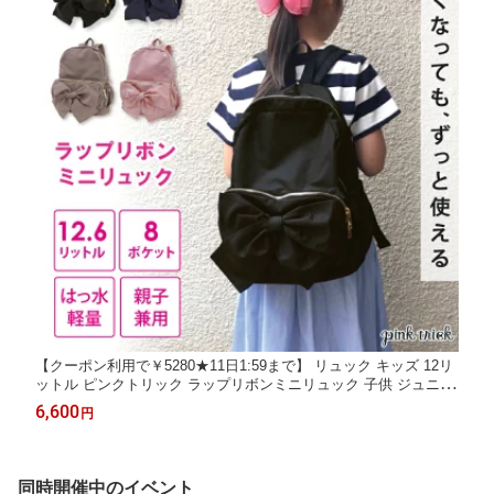
【クーポン利用で￥5280★11日1:59まで】 リュック キッズ 12リ
ットル ピンクトリック ラップリボンミニリュック 子供 ジュニア
女の子 小学生 リュックサック オールシーズン かばん 鞄 バッグ
6,600
円
おしゃれ リボン 旅行 学童 通学 撥水 習い事
同時開催中のイベント