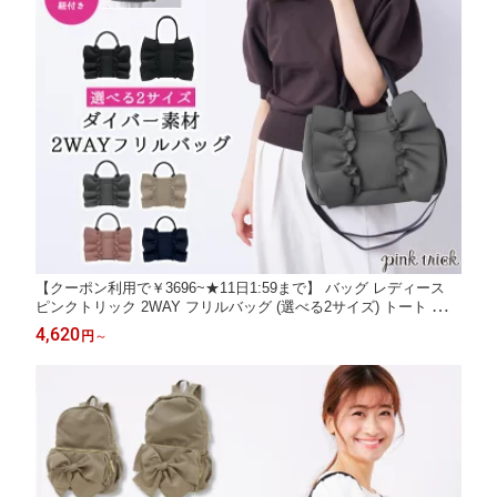
【クーポン利用で￥3696~★11日1:59まで】 バッグ レディース
ピンクトリック 2WAY フリルバッグ (選べる2サイズ) トート ショ
ルダー ダイバー素材 レッスンバッグ bag 鞄 A4対応 プチプラ 肩
4,620
円
～
掛け ハンドバッグ 手提げ 通勤 通学 お受験 耐水 雨の日 ツーウェ
イ