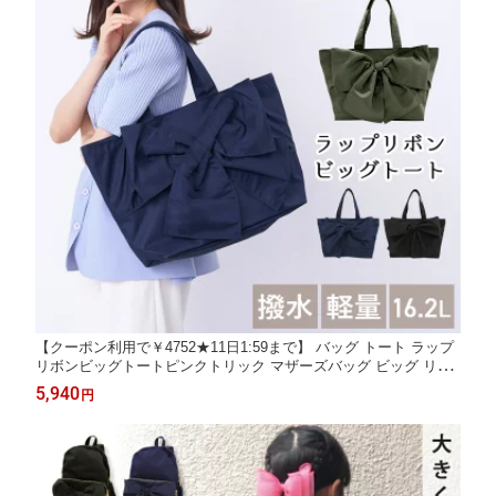
【クーポン利用で￥4752★11日1:59まで】 バッグ トート ラップ
リボンビッグトートピンクトリック マザーズバッグ ビッグ リボ
ン 大きめ 大容量 鞄 かばん 旅行 ママバッグ 軽い はっ水 軽量
5,940
円
お泊り オールシーズン お出かけ 出産 七五三 推し活 推し活バッ
グ