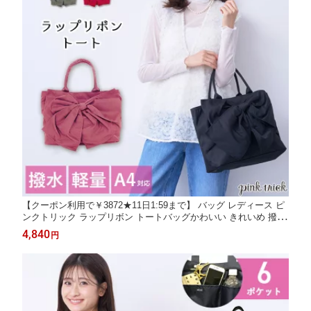
【クーポン利用で￥3872★11日1:59まで】 バッグ レディース ピ
ンクトリック ラップリボン トートバッグかわいい きれいめ 撥水
通勤 肩掛け オールシーズン リボン bag 鞄 かばん リボンバッグ
4,840
円
A4対応 プチプラ 手提げ 通学 レッスンバッグ