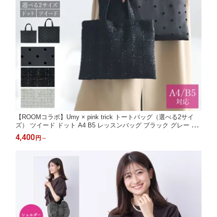
【ROOMコラボ】Umy × pink trick トートバッグ（選べる2サイ
ズ） ツイード ドット A4 B5 レッスンバッグ ブラック グレー ラ
メ フロッキー 大人 学校 授業参観 説明会 通勤 バッグ 結婚式 二
4,400
円
～
次会 オケージョン サブバッグ