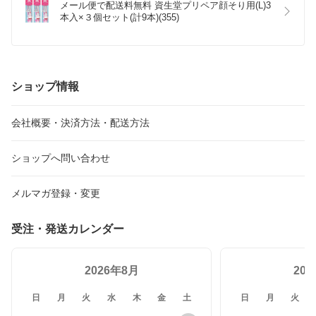
メール便で配送料無料 資生堂プリペア顔そり用(L)3
本入×３個セット(計9本)(355)
ショップ情報
会社概要・決済方法・配送方法
ショップへ問い合わせ
メルマガ登録・変更
受注・発送カレンダー
2026年8月
20
日
月
火
水
木
金
土
日
月
火