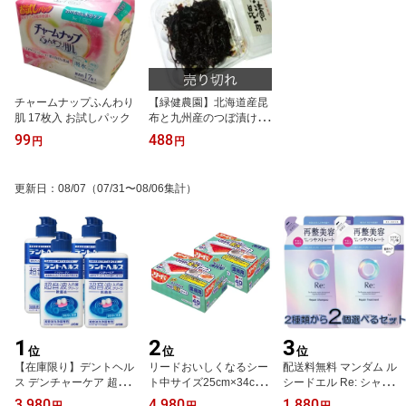
チャームナップふんわり
【緑健農園】北海道産昆
肌 17枚入 お試しパック
布と九州産のつぼ漬け大
根♪つぼ漬け昆布 200g
99
488
円
円
更新日
：
08/07
（07/31〜08/06集計）
1
2
3
位
位
位
【在庫限り】デントヘル
リードおいしくなるシー
配送料無料 マンダム ル
ス デンチャーケア 超音
ト中サイズ25cm×34cm
シードエル Re: シャンプ
波入れ歯クリーン除菌液
40枚箱×2個セット
ー トリートメント 詰替 2
3,980
4,980
1,880