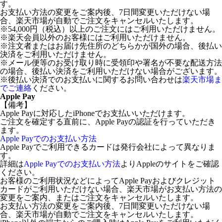
す。
お支払い方法の変更をご案内後、7日間変更いただけない場
合、楽天市場が自動でご注文をキャンセルいたします。
※54,000円（税込）以上のご注文にはご利用いただけません。
※楽天会員以外のお客様にはご利用いただけません。
※注文者またはお届け先住所のどちらかが国外の場合、後払い
決済をご利用いただけません。
※メール便等のお受け取り時に受領印や署名が不要な配送方法
の場合、後払い決済をご利用いただけない場合がございます。
※後払い決済でのお支払いに関するお問い合わせは
楽天市場ま
でご連絡
ください。
Apple Pay
【備考】
Apple Payに対応したiPhoneでお支払いいただけます。
ご注文を確定する直前に、Apple Payの認証を行っていただき
ます。
Apple Payでのお支払い方法
Apple Payでご利用できるカードは発行会社によって異なりま
す。
詳細は
Apple Payでのお支払い方法
よりAppleのサイトをご確認
ください。
お客様のご利用状況などによってApple Payおよびクレジット
カードがご利用いただけない場合、楽天市場がお支払い方法の
変更をご案内、またはご注文をキャンセルいたします。
お支払い方法の変更をご案内後、7日間変更いただけない場
合、楽天市場が自動でご注文をキャンセルいたします。