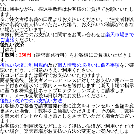
い。
誠に勝手ながら、振込手数料はお客様のご負担でお願いいたし
ます。
※ご注文者様名義の口座よりお支払いください。ご注文者様以
外の名義でお支払いいただいた場合、お支払いの確認ができな
い場合がございます。
※銀行振込でのお支払いに関するお問い合わせは
楽天市場まで
ご連絡
ください。
後払い決済
【備考】
手数料：
250円
（請求書発行料）をお客様にご負担いただきま
す。
後払い決済ご利用規約
及び
個人情報の取扱いに係る事項
をご確
認いただき、ご同意のうえご利用ください。
各コンビニまたは銀行でお支払いいただけます。
商品発送後、注文者メールアドレスに対してお支払い用バーコ
ード付きの請求のご案内メールを送付します（楽天市場の指示
に基づき株式会社ネットプロテクションズよりご請求しま
す）。メール受取後14日以内にお支払いください。
後払い決済でのお支払い方法
お客様のご都合で請求書発行後に注文をキャンセル・金額を変
更された場合、手数料をご負担いただきます。その際、手数料
を楽天ポイントから引き落としをさせていただく場合がござい
ます。
お客様のご利用状況などによって後払い決済がご利用いただけ
ない場合、楽天市場がお支払い方法の変更をご案内いたしま