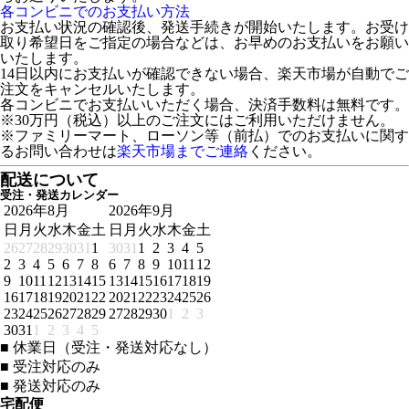
各コンビニでのお支払い方法
お支払い状況の確認後、発送手続きが開始いたします。お受け
取り希望日をご指定の場合などは、お早めのお支払いをお願い
いたします。
14日以内にお支払いが確認できない場合、楽天市場が自動でご
注文をキャンセルいたします。
各コンビニでお支払いいただく場合、決済手数料は無料です。
※30万円（税込）以上のご注文にはご利用いただけません。
※ファミリーマート、ローソン等（前払）でのお支払いに関す
るお問い合わせは
楽天市場までご連絡
ください。
配送について
受注・発送カレンダー
2026年8月
2026年9月
日
月
火
水
木
金
土
日
月
火
水
木
金
土
26
27
28
29
30
31
1
30
31
1
2
3
4
5
2
3
4
5
6
7
8
6
7
8
9
10
11
12
9
10
11
12
13
14
15
13
14
15
16
17
18
19
16
17
18
19
20
21
22
20
21
22
23
24
25
26
23
24
25
26
27
28
29
27
28
29
30
1
2
3
30
31
1
2
3
4
5
■
休業日（受注・発送対応なし）
■
受注対応のみ
■
発送対応のみ
宅配便