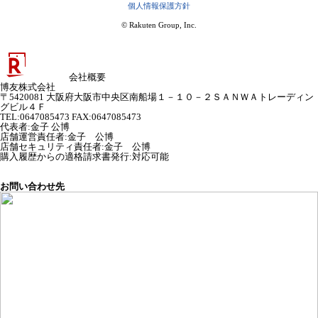
個人情報保護方針
© Rakuten Group, Inc.
会社概要
博友株式会社
〒5420081 大阪府大阪市中央区南船場１－１０－２ＳＡＮＷＡトレーディン
グビル４Ｆ
TEL:0647085473 FAX:0647085473
代表者
:
金子 公博
店舗運営責任者
:
金子 公博
店舗セキュリティ責任者
:
金子 公博
購入履歴からの適格請求書発行:対応可能
お問い合わせ先