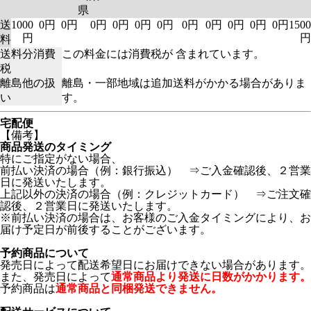
県
送
1000
0円
0円
0円
0円
0円
0円
0円
0円
0円
0円
0円
1500
円
円
料
送料分消費
この料金には消費税が 含まれています。
税
離島他の扱
離島・一部地域は追加送料がかかる場合がありま
い
す。
宅配便
【備考】
商品発送のタイミング
特にご指定がない場合、
前払い決済の場合（例：銀行振込） ⇒ご入金確認後、２営業
日に発送いたします。
上記以外の決済の場合（例：クレジットカード） ⇒ご注文確
認後、２営業日に発送いたします。
※前払い決済の場合は、お客様のご入金タイミングにより、お
届け予定日が前後することがございます。
予約商品について
発売日によって配送希望日にお届けできない場合があります。
また、発売日によって
通常商品より発送に日数がかかります。
予約商品は
通常商品と同梱発送できません。