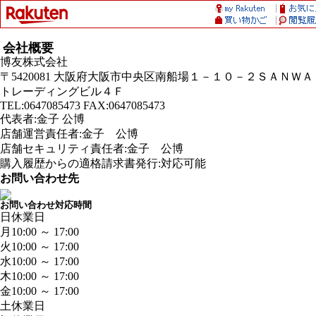
会社概要
博友株式会社
〒5420081 大阪府大阪市中央区南船場１－１０－２ＳＡＮＷＡ
トレーディングビル４Ｆ
TEL:0647085473 FAX:0647085473
代表者:金子 公博
店舗運営責任者:金子 公博
店舗セキュリティ責任者:金子 公博
購入履歴からの適格請求書発行:対応可能
お問い合わせ先
お問い合わせ対応時間
日
休業日
月
10:00 ～ 17:00
火
10:00 ～ 17:00
水
10:00 ～ 17:00
木
10:00 ～ 17:00
金
10:00 ～ 17:00
土
休業日