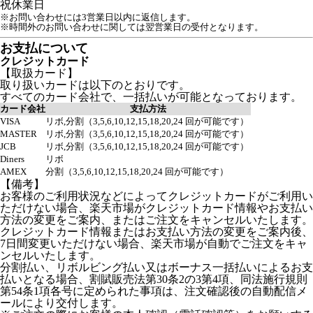
祝
休業日
※お問い合わせには3営業日以内に返信します。
※時間外のお問い合わせに関しては翌営業日の受付となります。
お支払について
クレジットカード
【取扱カード】
取り扱いカードは以下のとおりです。
すべてのカード会社で、一括払いが可能となっております。
カード会社
支払方法
VISA
リボ,分割（3,5,6,10,12,15,18,20,24 回が可能です）
MASTER
リボ,分割（3,5,6,10,12,15,18,20,24 回が可能です）
JCB
リボ,分割（3,5,6,10,12,15,18,20,24 回が可能です）
Diners
リボ
AMEX
分割（3,5,6,10,12,15,18,20,24 回が可能です）
【備考】
お客様のご利用状況などによってクレジットカードがご利用い
ただけない場合、楽天市場がクレジットカード情報やお支払い
方法の変更をご案内、またはご注文をキャンセルいたします。
クレジットカード情報またはお支払い方法の変更をご案内後、
7日間変更いただけない場合、楽天市場が自動でご注文をキャ
ンセルいたします。
分割払い、リボルビング払い又はボーナス一括払いによるお支
払いとなる場合、割賦販売法第30条2の3第4項、同法施行規則
第54条1項各号に定められた事項は、注文確認後の自動配信メ
ールにより交付します。