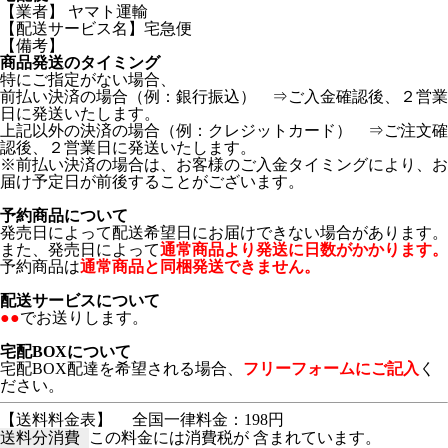
【業者】 ヤマト運輸
【配送サービス名】宅急便
【備考】
商品発送のタイミング
特にご指定がない場合、
前払い決済の場合（例：銀行振込） ⇒ご入金確認後、２営業
日に発送いたします。
上記以外の決済の場合（例：クレジットカード） ⇒ご注文確
認後、２営業日に発送いたします。
※前払い決済の場合は、お客様のご入金タイミングにより、お
届け予定日が前後することがございます。
予約商品について
発売日によって配送希望日にお届けできない場合があります。
また、発売日によって
通常商品より発送に日数がかかります。
予約商品は
通常商品と同梱発送できません。
配送サービスについて
●●
でお送りします。
宅配BOXについて
宅配BOX配達を希望される場合、
フリーフォームにご記入
く
ださい。
【送料料金表】
全国一律料金：198円
送料分消費
この料金には消費税が 含まれています。