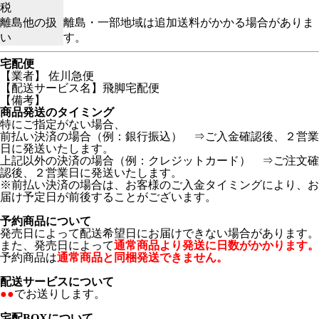
税
離島他の扱
離島・一部地域は追加送料がかかる場合がありま
い
す。
宅配便
【業者】 佐川急便
【配送サービス名】飛脚宅配便
【備考】
商品発送のタイミング
特にご指定がない場合、
前払い決済の場合（例：銀行振込） ⇒ご入金確認後、２営業
日に発送いたします。
上記以外の決済の場合（例：クレジットカード） ⇒ご注文確
認後、２営業日に発送いたします。
※前払い決済の場合は、お客様のご入金タイミングにより、お
届け予定日が前後することがございます。
予約商品について
発売日によって配送希望日にお届けできない場合があります。
また、発売日によって
通常商品より発送に日数がかかります。
予約商品は
通常商品と同梱発送できません。
配送サービスについて
●●
でお送りします。
宅配BOXについて