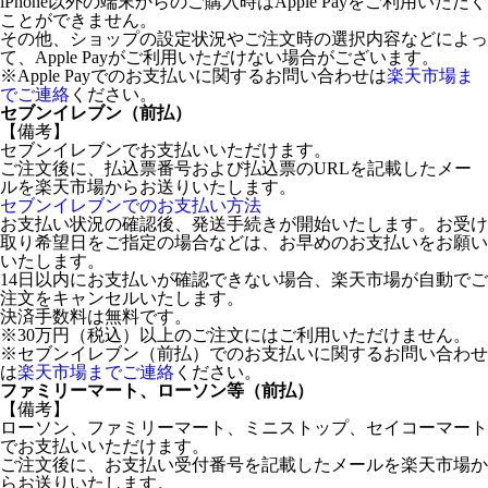
iPhone以外の端末からのご購入時はApple Payをご利用いただく
ことができません。
その他、ショップの設定状況やご注文時の選択内容などによっ
て、Apple Payがご利用いただけない場合がございます。
※Apple Payでのお支払いに関するお問い合わせは
楽天市場ま
でご連絡
ください。
セブンイレブン（前払）
【備考】
セブンイレブンでお支払いいただけます。
ご注文後に、払込票番号および払込票のURLを記載したメー
ルを楽天市場からお送りいたします。
セブンイレブンでのお支払い方法
お支払い状況の確認後、発送手続きが開始いたします。お受け
取り希望日をご指定の場合などは、お早めのお支払いをお願い
いたします。
14日以内にお支払いが確認できない場合、楽天市場が自動でご
注文をキャンセルいたします。
決済手数料は無料です。
※30万円（税込）以上のご注文にはご利用いただけません。
※セブンイレブン（前払）でのお支払いに関するお問い合わせ
は
楽天市場までご連絡
ください。
ファミリーマート、ローソン等（前払）
【備考】
ローソン、ファミリーマート、ミニストップ、セイコーマート
でお支払いいただけます。
ご注文後に、お支払い受付番号を記載したメールを楽天市場か
らお送りいたします。