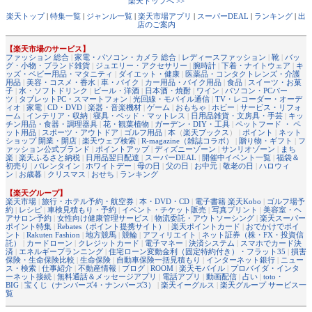
楽天トップへ >>
楽天トップ
|
特集一覧
|
ジャンル一覧
|
楽天市場アプリ
|
スーパーDEAL
|
ランキング
|
出
店のご案内
【楽天市場のサービス】
ファッション 総合
|
家電・パソコン・カメラ 総合
|
レディースファッション
|
靴
|
バッ
グ・小物・ブランド雑貨
|
ジュエリー・アクセサリー
|
腕時計
|
下着・ナイトウェア
|
キ
ッズ・ベビー用品・マタニティ
|
ダイエット・健康
|
医薬品・コンタクトレンズ・介護
用品
|
美容・コスメ・香水
|
車・バイク
|
カー用品・バイク用品
|
食品
|
スイーツ・お菓
子
|
水・ソフトドリンク
|
ビール・洋酒
|
日本酒・焼酎
|
ワイン
|
パソコン・PCパー
ツ
|
タブレットPC・スマートフォン
|
光回線・モバイル通信
|
TV・レコーダー・オーデ
ィオ
|
家電
|
CD・DVD
|
楽器・音楽機材
|
ゲーム
|
おもちゃ
|
ホビー
|
サービス・リフォ
ーム
|
インテリア・収納
|
寝具・ベッド・マットレス
|
日用品雑貨・文房具・手芸
|
キッ
チン用品・食器・調理器具
|
花・観葉植物
|
ガーデン・DIY・工具
|
ペットフード ・ ペ
ット用品
|
スポーツ・アウトドア
|
ゴルフ用品
|
本
（
楽天ブックス
） |
ポイント
|
ネット
ショップ 開業・開店
|
楽天ウェブ検索
|
R-magazine（雑誌コラボ）
|
贈り物・ギフト
|
フ
ァッション公式ブランド
|
ポイントアップ
|
ディズニーゾーン
|
サンリオゾーン
|
まち
楽
|
楽天ふるさと納税
|
日用品翌日配達
|
スーパーDEAL
|
開催中イベント一覧
|
福袋＆
初売り
|
バレンタイン
|
ホワイトデー
|
母の日
|
父の日
|
お中元
|
敬老の日
|
ハロウィ
ン
|
お歳暮
|
クリスマス
|
おせち
|
ランキング
【楽天グループ】
楽天市場
|
旅行・ホテル予約・航空券
|
本・DVD・CD
|
電子書籍 楽天Kobo
|
ゴルフ場予
約
|
レシピ
|
車検見積もり・予約
|
イベント・チケット販売
|
写真プリント
|
美容室・ヘ
アサロン予約
|
女性向け健康管理サービス
|
物流委託・アウトソーシング
|
楽天スーパー
ポイント特集
|
Rebates（ポイント提携サイト）
|
楽天ポイントカード
|
おでかけでポイ
ント
|
Rakuten Fashion
|
地方競馬
|
競輪
|
アフィリエイト
|
ネット証券（株・FX・投資信
託）
|
カードローン
|
クレジットカード
|
電子マネー
|
決済システム
|
スマホでカード決
済
|
エネルギープランニング
|
住宅ローン変動金利（固定特約付き）・フラット35
|
損害
保険・生命保険比較
|
生命保険
|
自動車保険一括見積もり
|
インターネット銀行
|
ニュー
ス・検索
|
仕事紹介
|
不動産情報
|
ブログ
|
ROOM
|
楽天モバイル
|
プロバイダ・インタ
ーネット接続
|
無料通話＆メッセージアプリ
|
電話アプリ
|
動画配信
|
占い
|
toto・
BIG
|
宝くじ（ナンバーズ4・ナンバーズ3）
|
楽天イーグルス
|
楽天グループ サービス一
覧