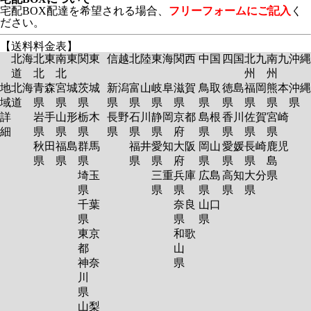
宅配BOX配達を希望される場合、
フリーフォームにご記入
く
ださい。
【送料料金表】
北海
北東
南東
関東
信越
北陸
東海
関西
中国
四国
北九
南九
沖縄
道
北
北
州
州
地
北海
青森
宮城
茨城
新潟
富山
岐阜
滋賀
鳥取
徳島
福岡
熊本
沖縄
域
道
県
県
県
県
県
県
県
県
県
県
県
県
詳
岩手
山形
栃木
長野
石川
静岡
京都
島根
香川
佐賀
宮崎
細
県
県
県
県
県
県
府
県
県
県
県
秋田
福島
群馬
福井
愛知
大阪
岡山
愛媛
長崎
鹿児
県
県
県
県
県
府
県
県
県
島
埼玉
三重
兵庫
広島
高知
大分
県
県
県
県
県
県
県
千葉
奈良
山口
県
県
県
東京
和歌
都
山
神奈
県
川
県
山梨