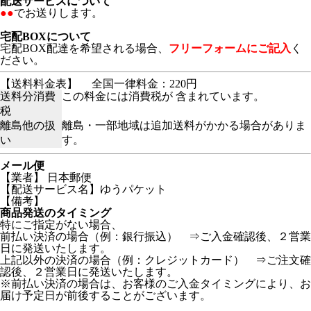
配送サービスについて
●●
でお送りします。
宅配BOXについて
宅配BOX配達を希望される場合、
フリーフォームにご記入
く
ださい。
【送料料金表】
全国一律料金：220円
送料分消費
この料金には消費税が 含まれています。
税
離島他の扱
離島・一部地域は追加送料がかかる場合がありま
い
す。
メール便
【業者】 日本郵便
【配送サービス名】ゆうパケット
【備考】
商品発送のタイミング
特にご指定がない場合、
前払い決済の場合（例：銀行振込） ⇒ご入金確認後、２営業
日に発送いたします。
上記以外の決済の場合（例：クレジットカード） ⇒ご注文確
認後、２営業日に発送いたします。
※前払い決済の場合は、お客様のご入金タイミングにより、お
届け予定日が前後することがございます。