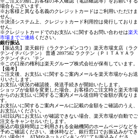
※ご注文の際にお客様の本人確認（電話確認等）をお願いする
場合もございます。
※お客様と異なる名義のクレジットカードはご利用いただけま
せん。
※決済システム上、クレジットカード利用控は発行しておりま
せん。
※クレジットカードでのお支払いに関するお問い合わせは
楽天
市場までご連絡
ください。
銀行振込
【振込先】楽天銀行（ラクテンギンコウ）楽天市場支店（ラク
テンイチバシテン） 普通 2897582 ラクテン（ＰＩＴＡＹＡラ
クテンイチハ゛テン
※この口座の権利は楽天グループ株式会社が保有しています。
【備考】
ご注文後、お支払いに関するご案内メールを楽天市場からお送
りいたします。
お支払い状況の確認後、発送手続きが開始いたします。
ショップが金額を変更した場合、お客様のご注文時と楽天市場
からのお支払いに関するご案内メール送信時で金額が異なりま
す。
お支払いに関するご案内メールに記載の金額をご確認のうえ、
お支払いください。
14日以内にお支払いが確認できない場合、楽天市場が自動でご
注文をキャンセルいたします。
振込の取扱時間はご利用される金融機関のホームページなどを
予めご確認ください。連休時など、銀行窓口でお振込みができ
ない場合は、ATMやネットバンキングにてお振込みくださ