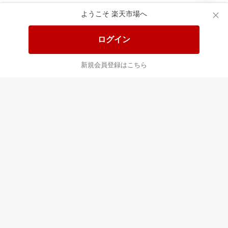
食品と日用品がお
掲載アイテム全品
日
得！
20%以上OFF！
ポ
ようこそ 楽天市場へ
ログイン
あなたはポイント
合計
倍
新規会員登録はこちら
最近チェックした商品
すべて見る