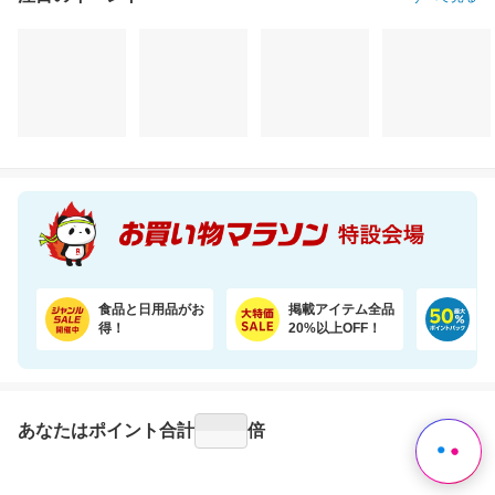
注目のイベント
すべて見る
プレイマット付きで安心・快適な遊び空間
【誘因率97.9％】夏はダニのピーク！ダニ捕りラボで赤ちゃんも安心
35,600円
1,570円
9,
割引価格
割引価格
割引価格
30,260
1,000
6,380
円
円
円