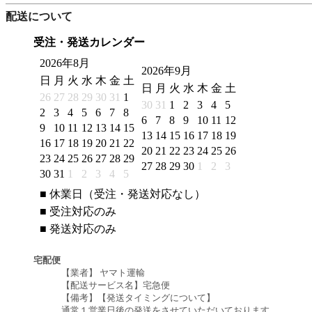
配送について
受注・発送カレンダー
2026年8月
2026年9月
日
月
火
水
木
金
土
日
月
火
水
木
金
土
26
27
28
29
30
31
1
30
31
1
2
3
4
5
2
3
4
5
6
7
8
6
7
8
9
10
11
12
9
10
11
12
13
14
15
13
14
15
16
17
18
19
16
17
18
19
20
21
22
20
21
22
23
24
25
26
23
24
25
26
27
28
29
27
28
29
30
1
2
3
30
31
1
2
3
4
5
■
休業日（受注・発送対応なし）
■
受注対応のみ
■
発送対応のみ
宅配便
【業者】 ヤマト運輸
【配送サービス名】宅急便
【備考】【発送タイミングについて】
通常１営業日後の発送をさせていただいております。