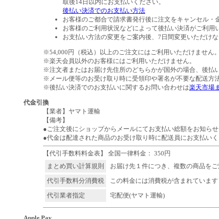
取後14日以内にお支払いください。
後払い決済でのお支払い方法
お客様のご都合で請求書発行後に注文をキャンセル・
お客様のご利用状況などによって後払い決済がご利用
お支払い方法の変更をご案内後、7日間変更いただけ
※54,000円（税込）以上のご注文にはご利用いただけません
※楽天会員以外のお客様にはご利用いただけません。
※注文者またはお届け先住所のどちらかが国外の場合、後払
※メール便等のお受け取り時に受領印や署名が不要な配送方
※後払い決済でのお支払いに関するお問い合わせは
楽天市場
代金引換
【業者】ヤマト運輸
【備考】
●ご注文後にショップからメールにてお支払い総額をお知らせ
●代金は配達された商品のお受け取り時に配送員にお支払いく
【代引手数料料金表】 全国一律料金： 350円
まとめ買い計算規則
お届け先１件につき、複数の商品をご
代引手数料分消費税
この料金には消費税が含まれています
代引業者指定
宅配便(ヤマト運輸)
Apple Pay