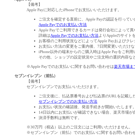
【備考】
Apple Payに対応したiPhoneでお支払いいただけます。
ご注文を確定する直前に、Apple Payの認証を行って
Apple Payでのお支払い方法
Apple Payでご利用できるカードは発行会社によって
詳細は
Apple Payでのお支払い方法
よりAppleのサイ
お客様のご利用状況などによってApple Payおよ
お支払い方法の変更をご案内後、7日間変更いただけ
iPhone以外の端末からのご購入時はApple Payを
その他、ショップの設定状況やご注文時の選択内容などに
※Apple Payでのお支払いに関するお問い合わせは
楽天市場ま
セブンイレブン（前払）
【備考】
セブンイレブンでお支払いいただけます。
ご注文後に、払込票番号および払込票のURLを記載し
セブンイレブンでのお支払い方法
お支払い状況の確認後、発送手続きが開始いたします
14日以内にお支払いが確認できない場合、楽天市場が
決済手数料は無料です。
※30万円（税込）以上のご注文にはご利用いただけません。
※セブンイレブン（前払）でのお支払いに関するお問い合わ