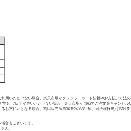
す）
す）
す）
ご利用いただけない場合、楽天市場がクレジットカード情報やお支払い方法の
案内後、7日間変更いただけない場合、楽天市場が自動でご注文をキャンセル
るお支払いとなる場合、割賦販売法第30条2の3第4項、同法施行規則第54
る場合もございます。
ません。