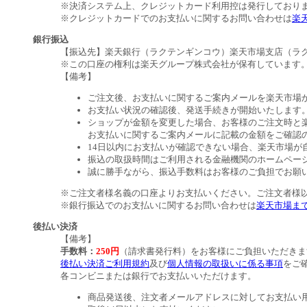
※決済システム上、クレジットカード利用控は発行しており
※クレジットカードでのお支払いに関するお問い合わせは
楽
銀行振込
【振込先】楽天銀行（ラクテンギンコウ）楽天市場支店（ラクテ
※この口座の権利は楽天グループ株式会社が保有しています
【備考】
ご注文後、お支払いに関するご案内メールを楽天市場
お支払い状況の確認後、発送手続きが開始いたします
ショップが金額を変更した場合、お客様のご注文時と
お支払いに関するご案内メールに記載の金額をご確認
14日以内にお支払いが確認できない場合、楽天市場が
振込の取扱時間はご利用される金融機関のホームペー
誠に勝手ながら、振込手数料はお客様のご負担でお願
※ご注文者様名義の口座よりお支払いください。ご注文者様
※銀行振込でのお支払いに関するお問い合わせは
楽天市場ま
後払い決済
【備考】
手数料：
250円
（請求書発行料）をお客様にご負担いただきま
後払い決済ご利用規約
及び
個人情報の取扱いに係る事項
をご
各コンビニまたは銀行でお支払いいただけます。
商品発送後、注文者メールアドレスに対してお支払い