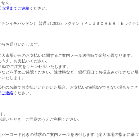
ません。
天市場までご連絡
ください。
ンイチバシテン） 普通 2128333 ラクテン（ＰＬＵＳＣＨＥＲＩＥラクテ
。
からお送りいたします。
。
楽天市場からのお支払いに関するご案内メール送信時で金額が異なります。
のうえ、お支払いください。
自動でご注文をキャンセルいたします。
ジなどを予めご確認ください。連休時など、銀行窓口でお振込みができない場
いいたします。
以外の名義でお支払いいただいた場合、お支払いの確認ができない場合がござ
でご連絡
ください。
す。
確認いただき、ご同意のうえご利用ください。
用バーコード付きの請求のご案内メールを送付します（楽天市場の指示に基づ