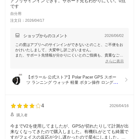
アプリサインインできず。サポート先もわかりにくい。0点
です
自分用
注文日：2026/04/17
ショップからのコメント
2026/06/02
この度はアプリへのサインインができないとのこと、ご不便をお
かけいたしまして、大変申し訳ございません。
また、サポート先情報が分かりにくいとのご指摘も、貴重なご意
見をありがとうございます。深く受け止め、改善に努めさせてい
さらに表示
ただきます。
大変恐れ入りますが、サポートにつきましては公式ウェブサイト
【ポラール 公式ストア】Polar Pacer GPS スポー
にサポートページを設けておりますので、そちらよりご確認、ま
ツ ランニング ウォッチ 軽量 ボタン操作 ロングバ
たはお問合せいただけますと幸いです。その際には、具体的な状
ッテリー メンズ レディース 全3色 iPhone/Android
況をお伝えいただけますと、より迅速に対応が可能です。
対応【日本正規品】
今後も改善に努めてまいりますので、何卒よろしくお願い申し上
4
2026/04/16
げます。
購入者
今までV2を使用してましたが、GPSが切れたりして計測が出
来なくなってきたので購入しました。有機ELがとても綺麗で
すがフェイスの反応が少し遅かったので星4にしました。改