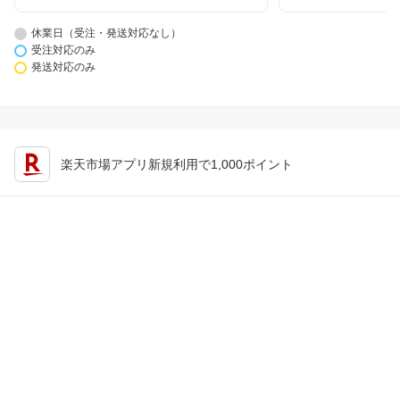
休業日（受注・発送対応なし）
受注対応のみ
発送対応のみ
楽天市場アプリ新規利用で1,000ポイント
楽天カード新規入会で2,000ポイント
会員情報
楽天市場トップ
買い物かご
楽天のサービス一覧
お気に入り
出店のご案内