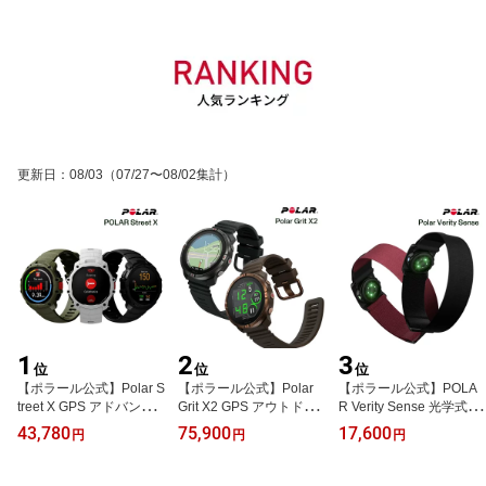
更新日
：
08/03
（07/27〜08/02集計）
1
2
3
位
位
位
【ポラール公式】Polar S
【ポラール公式】Polar
【ポラール公式】POLA
treet X GPS アドバンス
Grit X2 GPS アウトドア
R Verity Sense 光学式
ド ランニングウォッチ
スポーツウォッチ 軽量
心拍センサー 6LED 腕用
43,780
75,900
17,600
円
円
円
タッチディスプレイ AM
コンパクト 内蔵地図 タ
アームバンド 心拍計 iPh
OLED ゴリラガラス ライ
ッチディスプレイ AMOL
one/Android対応【日本
ト 交換可能充電バッテリ
ED サファイアガラス 交
正規品】