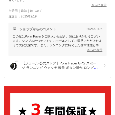
すいです。
多機能化も良いですが、価格にも反映してしまうので、こう
さらに表示
いった比較的手に取りやすい質実剛健的モデルが今後も続く
自分用｜趣味｜はじめて
ことを期待します。
注文日：2025/12/19
ショップからのコメント
2026/01/06
この度はPolar Pacerをご購入いただき、誠にありがとうござい
ます。シンプルかつ使いやすいモデルとしてご満足いただけたよ
うで大変光栄です。また、ランニングに特化した基本性能と手軽
な価格設定が評価いただけたこと、大変嬉しく思います。
さらに表示
これからもお客様のご期待に添える質実剛健な商品を届けられる
よう、努力してまいります。貴重なご意見をありがとうございま
【ポラール 公式ストア】Polar Pacer GPS スポー
した。ランニングのお供としてぜひご活用いただけますと幸いで
ツ ランニング ウォッチ 軽量 ボタン操作 ロングバ
す。
ッテリー メンズ レディース 全3色 iPhone/Android
対応【日本正規品】