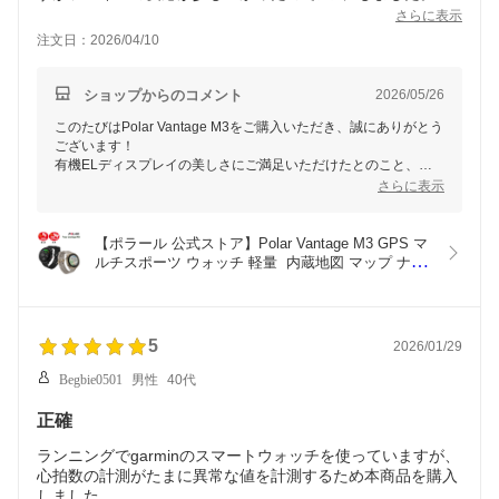
善されるといいなぁ。
さらに表示
注文日：2026/04/10
ショップからのコメント
2026/05/26
このたびはPolar Vantage M3をご購入いただき、誠にありがとう
ございます！
有機ELディスプレイの美しさにご満足いただけたとのこと、大
変嬉しく思います。
さらに表示
一方でフェイスの反応速度についてご指摘いただき、感謝申し上
げます。お客様からの貴重なご意見は、今後の製品改良の参考に
【ポラール 公式ストア】Polar Vantage M3 GPS マ
させていただきます。
ルチスポーツ ウォッチ 軽量  内蔵地図 マップ ナビ 
引き続きご使用いただく中で、何か気になる点がございました
有機EL タッチディスプレイ SpO2 皮膚温  高度 ロ
ら、どうぞお気軽にお問い合わせください。快適にお使いいただ
ングバッテリー iPhone/Android対応【日本正規品】
けることを心よりお祈りしております。今後とも変わらぬご愛顧
の程よろしくお願い申し上げます。
5
2026/01/29
Begbie0501
男性
40代
正確
ランニングでgarminのスマートウォッチを使っていますが、
心拍数の計測がたまに異常な値を計測するため本商品を購入
しました。