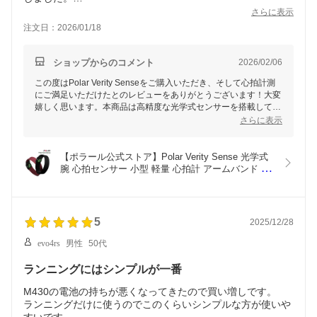
さらに表示
garminのセンサーデバイスに本商品を登録して使用していま
注文日：2026/01/18
すが、結果的に心拍数が正確に測れるようになったので大満
足です。
ショップからのコメント
2026/02/06
この度はPolar Verity Senseをご購入いただき、そして心拍計測
にご満足いただけたとのレビューをありがとうございます！大変
嬉しく思います。本商品は高精度な光学式センサーを搭載してお
り、トレーニングやランニングでのデータの信頼性向上にお役立
さらに表示
ていただけます。
これからもより快適で正確なトレーニングができるよう、ぜひご
【ポラール公式ストア】Polar Verity Sense 光学式 
愛用くださいませ。今後ともよろしくお願いいたします。
腕 心拍センサー 小型 軽量 心拍計 アームバンド メ
ンズ レディース Bluetooth ANT+ iPhone Android 対
応【日本正規品】
5
2025/12/28
evo4rs
男性
50代
ランニングにはシンプルが一番
M430の電池の持ちが悪くなってきたので買い増しです。
ランニングだけに使うのでこのくらいシンプルな方が使いや