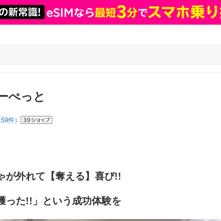
tぷーぺっと
159
件）
ゃが外れて【奪える】喜び!!
った!!」という成功体験を