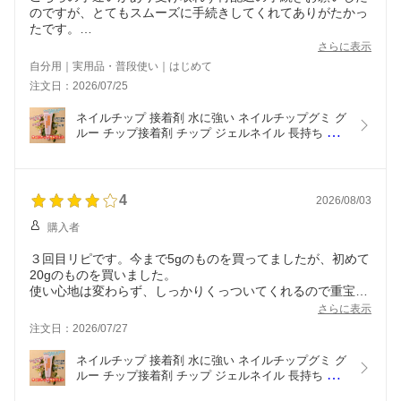
のですが、とてもスムーズに手続きしてくれてありがたかっ
たです。
さらに表示
商品はとてもいいです
自分用｜実用品・普段使い｜はじめて
インスタでこちらのサイトを見ながらやったら簡単にできま
注文日：2026/07/25
した。
類似してるものをよく使ってきましたが、こちらは硬化後固
ネイルチップ 接着剤 水に強い ネイルチップグミ グ
くなるのがいいです。
ルー チップ接着剤 チップ ジェルネイル 長持ち ネ
ジェルが硬くて横に流れにくいのもいい
イルチップ粘着 ネイルグルージェル ネイルチップ
ゴム状になるやつははみ出したところが汚くなるので
グルー ジェルネイルチップ ネイルチップジェル ガ
ピールオフ塗らなかったの初めてなのでオフが楽しみ！
ムジェル クリアジェル ネイルチップジェル ポポチ
ップジェル 20g
4
2026/08/03
TikTokストアとかでも売られてるから、若いお客さんが多い
のかな？私は老眼入りかけなので説明書読めるのちょっと怪
購入者
しかったです。
年上のお姉様にも薦めたいので、説明書新しく印刷すること
３回目リピです。今まで5gのものを買ってましたが、初めて
があれば字を大きくしてくれるとありがたいです。
20gのものを買いました。
使い心地は変わらず、しっかりくっついてくれるので重宝し
てます。外れてしまったとしてもすぐつけ直せるのがいいで
さらに表示
す
注文日：2026/07/27
ネイルチップ 接着剤 水に強い ネイルチップグミ グ
ルー チップ接着剤 チップ ジェルネイル 長持ち ネ
イルチップ粘着 ネイルグルージェル ネイルチップ