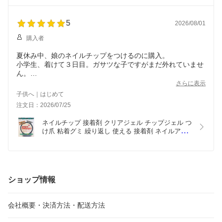
グルー ジェルネイルチップ ネイルチップジェル ガ
ムジェル クリアジェル ネイルチップジェル ポポチ
ップジェル 20g
5
2026/08/01
購入者
夏休み中、娘のネイルチップをつけるのに購入。
小学生、着けて３日目。ガサツな子ですがまだ外れていませ
ん。
さらに表示
子供へ｜はじめて
注文日：2026/07/25
ネイルチップ 接着剤 クリアジェル チップジェル つ
け爪 粘着グミ 繰り返し 使える 接着剤 ネイルアー
ト セルフネイル ネイリスト ネイル 道具 簡単 ネイ
ル用品 ネイルグッズ ネイルデザイン ネイルチップ
粘着 ネイルチップ用粘着グミ 付け爪接着剤 チップ
接着剤 5g
ショップ情報
会社概要・決済方法・配送方法