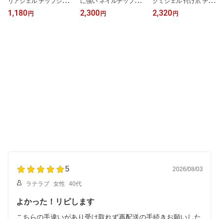
リアジェル チップジェル
に強い ネイルチップグミ
グミジェル 付け爪 チッ
つけ爪 粘着グミ 繰り返
グルー チップ接着剤 チ
プジェル ガムジェル ク
1,180
2,300
2,320
円
円
円
し 使える 接着剤 ネイル
ップ ジェルネイル 長持
リアジェル 粘着グミ 固
アート セルフネイル ネ
ち ネイルチップ粘着 ネ
定 グルー ネイルグルー
イリスト ネイル 道具 簡
イルグルージェル ネイル
つけ爪 ネイル用品 ネイ
単 ネイル用品 ネイルグ
チップグルー ジェルネイ
ル 道具 簡単 ネイルアー
ッズ ネイルデザイン ネ
ルチップ ネイルチップジ
ト ネイル接着剤 ネイル
イルチップ粘着 ネイルチ
ェル ガムジェル クリア
チップ用ジェル ネイルチ
ップ用粘着グミ 付け爪接
ジェル ネイルチップジェ
ップ用粘着グミ チップ接
着剤 チップ接着剤 5g
ル ポポチップジェル 20g
着剤 ポポチップジェル 2
0g
5
2026/08/03
ラテラブ
女性
40代
よかった！リピします
こちらの手違いがあり受け取れず再配送の手続きお願いした