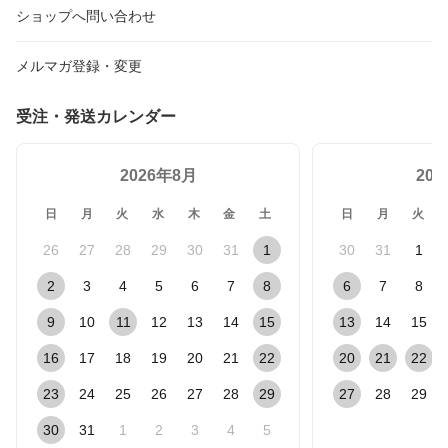
ショップへ問い合わせ
メルマガ登録・変更
受注・発送カレンダー
2026年8月
20
日
月
火
水
木
金
土
日
月
火
26
27
28
29
30
31
1
30
31
1
2
3
4
5
6
7
8
6
7
8
9
10
11
12
13
14
15
13
14
15
16
17
18
19
20
21
22
20
21
22
23
24
25
26
27
28
29
27
28
29
30
31
1
2
3
4
5