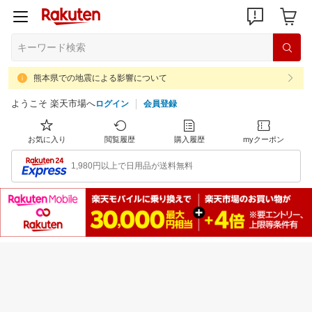
熊本県での地震による影響について
ようこそ 楽天市場へ
ログイン
会員登録
お気に入り
閲覧履歴
購入履歴
myクーポン
1,980円以上で日用品が送料無料