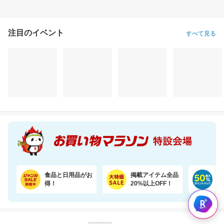
注目のイベント
すべて見る
食品と日用品がお
掲載アイテム全品
日
得！
20%以上OFF！
ポ