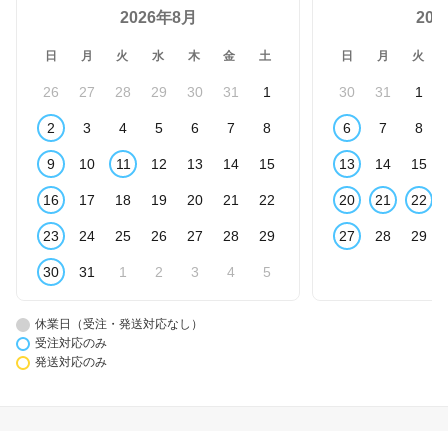
2026年8月
20
日
月
火
水
木
金
土
日
月
火
26
27
28
29
30
31
1
30
31
1
2
3
4
5
6
7
8
6
7
8
9
10
11
12
13
14
15
13
14
15
16
17
18
19
20
21
22
20
21
22
23
24
25
26
27
28
29
27
28
29
30
31
1
2
3
4
5
休業日（受注・発送対応なし）
受注対応のみ
発送対応のみ