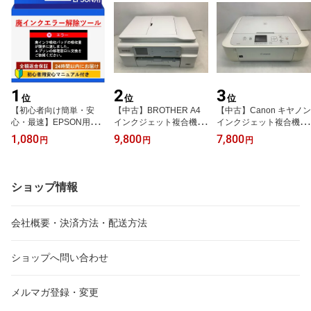
1
2
3
位
位
位
【初心者向け簡単・安
【中古】BROTHER A4
【中古】Canon キヤノン
心・最速】EPSON用プ
インクジェット複合機 P
インクジェット複合機 PI
リンター廃インクエラー
RIVIO 白モデル DCP-J95
XUSMG5730WH ホワイ
1,080
9,800
7,800
円
円
円
解除ツール｜WIC Reset
2N-W
ト
Utility｜エプソン対応｜
廃インク吸収パッド｜メ
ールですぐお届け
ショップ情報
会社概要・決済方法・配送方法
ショップへ問い合わせ
メルマガ登録・変更