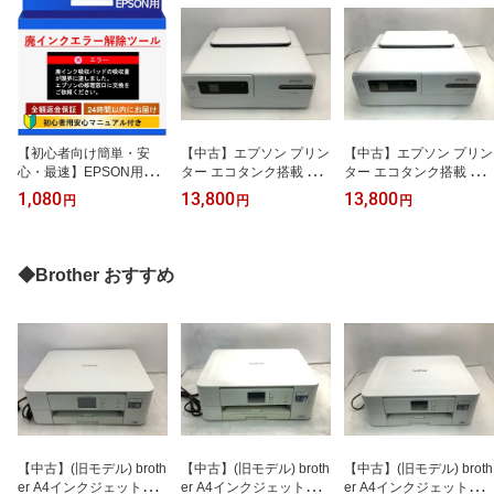
【初心者向け簡単・安
【中古】エプソン プリン
【中古】エプソン プリン
心・最速】EPSON用プ
ター エコタンク搭載 A4
ター エコタンク搭載 A4
リンター廃インクエラー
カラーインクジェット複
カラーインクジェット複
1,080
13,800
13,800
円
円
円
解除ツール｜WIC Reset
合機 EP-M552T1 2019年
合機 EP-M552T1 2019年
Utility｜エプソン対応｜
モデル 写真用紙スクエア
モデル 写真用紙スクエア
廃インク吸収パッド｜メ
20枚入 ドキュメントパ
20枚入 ドキュメントパ
ールですぐお届け
ック非同梱モデル
ック非同梱モデル
◆Brother おすすめ
【中古】(旧モデル) broth
【中古】(旧モデル) broth
【中古】(旧モデル) broth
er A4インクジェット複
er A4インクジェット複
er A4インクジェット複