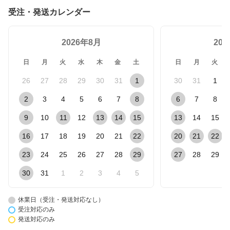
受注・発送カレンダー
2026年8月
20
日
月
火
水
木
金
土
日
月
火
26
27
28
29
30
31
1
30
31
1
2
3
4
5
6
7
8
6
7
8
9
10
11
12
13
14
15
13
14
15
16
17
18
19
20
21
22
20
21
22
23
24
25
26
27
28
29
27
28
29
30
31
1
2
3
4
5
休業日（受注・発送対応なし）
受注対応のみ
発送対応のみ