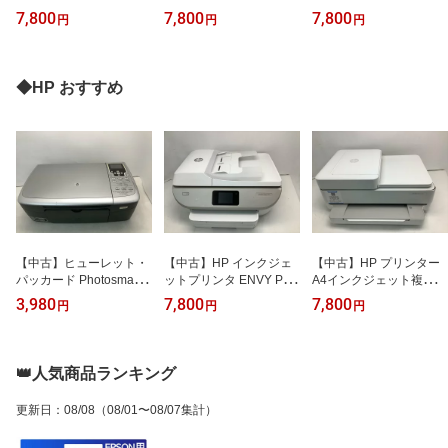
合機 DCP-J572N (12ip
合機 DCP-J572N (12ip
合機 DCP-J572N (12ip
7,800
7,800
7,800
円
円
円
m/両面印刷/無線LAN/手
m/両面印刷/無線LAN/手
m/両面印刷/無線LAN/手
差し)
差し)
差し)
◆HP おすすめ
【中古】ヒューレット・
【中古】HP インクジェ
【中古】HP プリンター
パッカード Photosmart 2
ットプリンタ ENVY Phot
A4インクジェット複合機
575 All-in-One
o 7822/Y0G43D#ABJ
ENVY Pro 6420
3,980
7,800
7,800
円
円
円
👑人気商品ランキング
更新日
：
08/08
（08/01〜08/07集計）