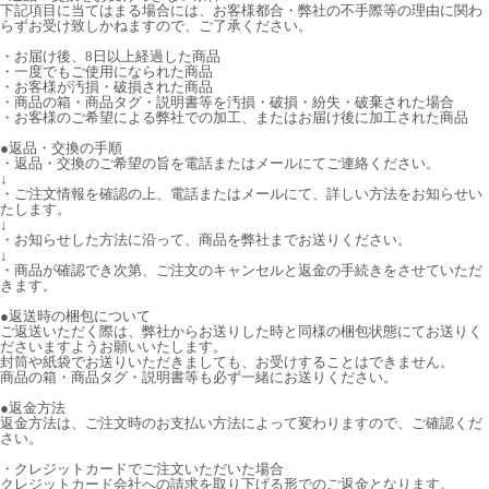
下記項目に当てはまる場合には、お客様都合・弊社の不手際等の理由に関わ
らずお受け致しかねますので、ご了承ください。
・お届け後、8日以上経過した商品
・一度でもご使用になられた商品
・お客様が汚損・破損された商品
・商品の箱・商品タグ・説明書等を汚損・破損・紛失・破棄された場合
・お客様のご希望による弊社での加工、またはお届け後に加工された商品
●返品・交換の手順
・返品・交換のご希望の旨を電話またはメールにてご連絡ください。
↓
・ご注文情報を確認の上、電話またはメールにて、詳しい方法をお知らせい
たします。
↓
・お知らせした方法に沿って、商品を弊社までお送りください。
↓
・商品が確認でき次第、ご注文のキャンセルと返金の手続きをさせていただ
きます。
●返送時の梱包について
ご返送いただく際は、弊社からお送りした時と同様の梱包状態にてお送りく
ださいますようお願いいたします。
封筒や紙袋でお送りいただきましても、お受けすることはできません。
商品の箱・商品タグ・説明書等も必ず一緒にお送りください。
●返金方法
返金方法は、ご注文時のお支払い方法によって変わりますので、ご確認くだ
さい。
・クレジットカードでご注文いただいた場合
クレジットカード会社への請求を取り下げる形でのご返金となります。