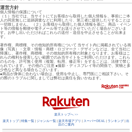
運営方針
個人情報の保護について
（１）当社では、当サイトにてお客様から取得した個人情報を、事前にご本
人の同意無しに追跡調査などに利用したり、第三者に提供したりすることは
一切致しません。 （２）お客様から取得した個人情報を基に、商品・イベン
ト等の情報を郵便や電子メール等でお送りさせていただく場合がございま
す。お申し出いただければこれらの送付・送信を中止させることが出来ま
す。
著作権、商標権、その他知的所有権について 当サイト内に掲載されている画
像（写真）・文章・情報・商標・ロゴマーク・デザインなどは、全て当社に
帰属し、著作権、商標権、その他知的所有権の対象となります。お客様はこ
れらの権利を侵害しない範囲でのみ当サイトをご利用いただけます。これら
のものを、許可無く使用（複製、転用、修正等）をすることは、法律で禁じ
られています。 その他のご注意 ●撮影・ディスプレイ等の関係で、実物と多
少色など異なる場合もございます。
●商品が身体に合わない場合は、使用を中止し、専門医にご相談下さい。そ
の際のトラブルに関しましては弊社は責任を負いかねます。
楽天トップへ >>
楽天トップ
|
特集一覧
|
ジャンル一覧
|
楽天市場アプリ
|
スーパーDEAL
|
ランキング
|
出
店のご案内