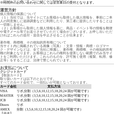
※時間外のお問い合わせに関しては翌営業日の受付となります。
運営方針
個人情報の保護について
（１）当社では、当サイトにてお客様から取得した個人情報を、事前にご本
人の同意無しに追跡調査などに利用したり、第三者に提供したりすることは
一切致しません。
（２）お客様から取得した個人情報を基に、商品・イベント等の情報を郵便
や電子メール等でお送りさせていただく場合がございます。お申し出いただ
ければこれらの送付・送信を中止させることが出来ます。
著作権、商標権、その他知的所有権について
当サイト内に掲載されている画像（写真）・文章・情報・商標・ロゴマー
ク・デザインなどは、全て当社に帰属し、著作権、商標権、その他知的所有
権の対象となります。お客様はこれらの権利を侵害しない範囲でのみ当サイ
トをご利用いただけます。これらのものを、許可無く使用（複製、転用、修
正等）をすることは、法律で禁じられています。
お支払について
クレジットカード
【取扱カード】
取り扱いカードは以下のとおりです。
すべてのカード会社で、一括払いが可能となっております。
カード会社
支払方法
VISA
リボ,分割（3,5,6,10,12,15,18,20,24 回が可能です）
MASTER
リボ,分割（3,5,6,10,12,15,18,20,24 回が可能です）
JCB
リボ,分割（3,5,6,10,12,15,18,20,24 回が可能です）
Diners
リボ
AMEX
分割（3,5,6,10,12,15,18,20,24 回が可能です）
【備考】