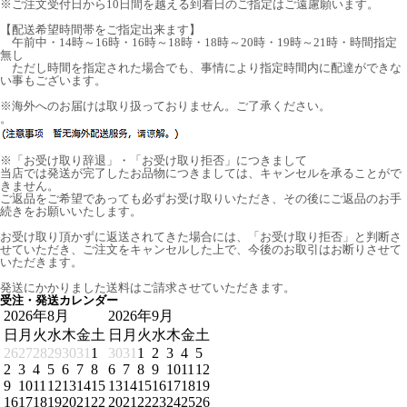
※ご注文受付日から10日間を越える到着日のご指定はご遠慮願います。
【配送希望時間帯をご指定出来ます】
午前中・14時～16時・16時～18時・18時～20時・19時～21時・時間指定
無し
ただし時間を指定された場合でも、事情により指定時間内に配達ができな
い事もございます。
※海外へのお届けは取り扱っておりません。ご了承ください。
。
※「お受け取り辞退」・「お受け取り拒否」につきまして
当店では発送が完了したお品物につきましては、キャンセルを承ることがで
きません。
ご返品をご希望であっても必ずお受け取りいただき、その後にご返品のお手
続きをお願いいたします。
お受け取り頂かずに返送されてきた場合には、「お受け取り拒否」と判断さ
せていただき、ご注文をキャンセルした上で、今後のお取引はお断りさせて
いただきます。
発送にかかりました送料はご請求させていただきます。
受注・発送カレンダー
2026年8月
2026年9月
日
月
火
水
木
金
土
日
月
火
水
木
金
土
26
27
28
29
30
31
1
30
31
1
2
3
4
5
2
3
4
5
6
7
8
6
7
8
9
10
11
12
9
10
11
12
13
14
15
13
14
15
16
17
18
19
16
17
18
19
20
21
22
20
21
22
23
24
25
26