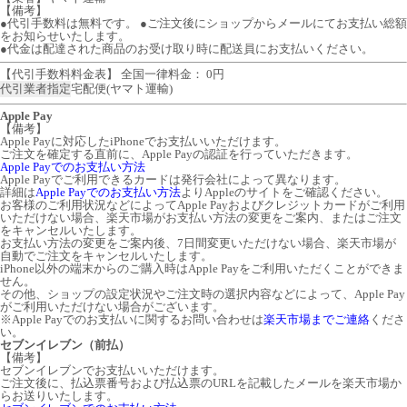
【備考】
●代引手数料は無料です。 ●ご注文後にショップからメールにてお支払い総額
をお知らせいたします。
●代金は配達された商品のお受け取り時に配送員にお支払いください。
【代引手数料料金表】 全国一律料金： 0円
代引業者指定
宅配便(ヤマト運輸)
Apple Pay
【備考】
Apple Payに対応したiPhoneでお支払いいただけます。
ご注文を確定する直前に、Apple Payの認証を行っていただきます。
Apple Payでのお支払い方法
Apple Payでご利用できるカードは発行会社によって異なります。
詳細は
Apple Payでのお支払い方法
よりAppleのサイトをご確認ください。
お客様のご利用状況などによってApple Payおよびクレジットカードがご利用
いただけない場合、楽天市場がお支払い方法の変更をご案内、またはご注文
をキャンセルいたします。
お支払い方法の変更をご案内後、7日間変更いただけない場合、楽天市場が
自動でご注文をキャンセルいたします。
iPhone以外の端末からのご購入時はApple Payをご利用いただくことができま
せん。
その他、ショップの設定状況やご注文時の選択内容などによって、Apple Pay
がご利用いただけない場合がございます。
※Apple Payでのお支払いに関するお問い合わせは
楽天市場までご連絡
くださ
い。
セブンイレブン（前払）
【備考】
セブンイレブンでお支払いいただけます。
ご注文後に、払込票番号および払込票のURLを記載したメールを楽天市場か
らお送りいたします。