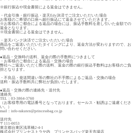
※銀行振込や現金書留による返金はできません。
・代金引換・銀行振込・楽天Edy決済でご注文いただいた場合
お客様のご希望の口座へ銀行振込にて返金させていただきます。
※お客様のご都合による返品の場合には、振込手数料を差し引いた金額での
返金となります。
※現金書留による返金はできません。
・楽天バンク決済でご注文いただいた場合
商品をご返送いただいたタイミングにより、返金方法が変わりますので、お
問い合わせください。
●返品・交換時の送料、返金の際の手数料につきまして
・お客様のご都合による返品・交換の場合
弊社へご返送いただく際の送料、返金の際の銀行振込手数料はお客様のご負
担となります。
・不良品・発送間違い等の弊社の不手際によるご返品・交換の場合
送料・振込手数料共に弊社が負担いたします。
●返品・交換の際の連絡先・送付先
連絡先
TEL：03-3864-3760
（お客様専用の電話番号となっております。セールス・勧誘はご遠慮くださ
い。）
mail：info-rakuten@princessbag.co.jp
送付先
〒111-0053
東京都台東区浅草橋2-4-1
株式会社プリンセストラヤ内 プリンセスバッグ楽天市場店