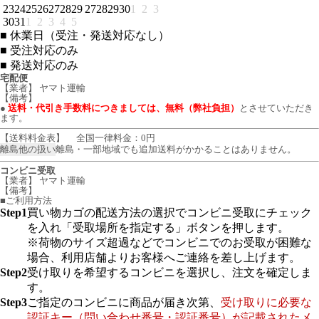
23
24
25
26
27
28
29
27
28
29
30
1
2
3
30
31
1
2
3
4
5
■
休業日（受注・発送対応なし）
■
受注対応のみ
■
発送対応のみ
宅配便
【業者】 ヤマト運輸
【備考】
●
送料・代引き手数料につきましては、無料（弊社負担）
とさせていただき
ます。
【送料料金表】
全国一律料金：0円
離島他の扱い
離島・一部地域でも追加送料がかかることはありません。
コンビニ受取
【業者】 ヤマト運輸
【備考】
■ご利用方法
Step1
買い物カゴの配送方法の選択でコンビニ受取にチェック
を入れ「受取場所を指定する」ボタンを押します。
※荷物のサイズ超過などでコンビニでのお受取が困難な
場合、利用店舗よりお客様へご連絡を差し上げます。
Step2
受け取りを希望するコンビニを選択し、注文を確定しま
す。
Step3
ご指定のコンビニに商品が届き次第、
受け取りに必要な
認証キー（問い合わせ番号・認証番号）が記載されたメ