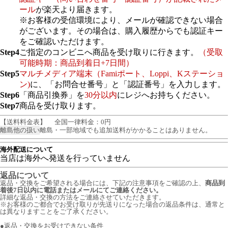
ール
が楽天より届きます。
※お客様の受信環境により、メールが確認できない場合
がございます。その場合は、購入履歴からでも認証キー
をご確認いただけます。
Step4
ご指定のコンビニへ商品を受け取りに行きます。
（受取
可能時期：商品到着日+7日間）
Step5
マルチメディア端末（Famiポート、Loppi、Kステーショ
ン)
に、「お問合せ番号」と「認証番号」を入力します。
Step6
「商品引換券」を
30分以内
にレジへお持ちください。
Step7
商品を受け取ります。
【送料料金表】
全国一律料金：0円
離島他の扱い
離島・一部地域でも追加送料がかかることはありません。
海外配送について
当店は海外へ発送を行っていません
返品について
返品・交換をご希望される場合には、下記の注意事項をご確認の上、
商品到
着後7日以内に電話またはメールにてご連絡ください。
詳細な返品・交換の方法をご連絡させていただきます。
※お客様のご都合でお受け取りが先送りになった場合の返品条件は、通常と
は異なりますことをご了承ください。
●返品・交換をお受けできない条件