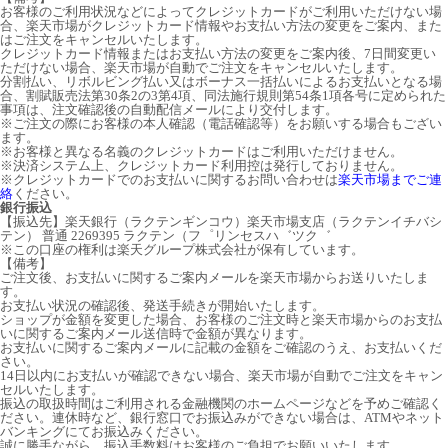
お客様のご利用状況などによってクレジットカードがご利用いただけない場
合、楽天市場がクレジットカード情報やお支払い方法の変更をご案内、また
はご注文をキャンセルいたします。
クレジットカード情報またはお支払い方法の変更をご案内後、7日間変更い
ただけない場合、楽天市場が自動でご注文をキャンセルいたします。
分割払い、リボルビング払い又はボーナス一括払いによるお支払いとなる場
合、割賦販売法第30条2の3第4項、同法施行規則第54条1項各号に定められた
事項は、注文確認後の自動配信メールにより交付します。
※ご注文の際にお客様の本人確認（電話確認等）をお願いする場合もござい
ます。
※お客様と異なる名義のクレジットカードはご利用いただけません。
※決済システム上、クレジットカード利用控は発行しておりません。
※クレジットカードでのお支払いに関するお問い合わせは
楽天市場までご連
絡
ください。
銀行振込
【振込先】楽天銀行（ラクテンギンコウ）楽天市場支店（ラクテンイチバシ
テン） 普通 2269395 ラクテン（フ゜リンセスハ゛ツク゛
※この口座の権利は楽天グループ株式会社が保有しています。
【備考】
ご注文後、お支払いに関するご案内メールを楽天市場からお送りいたしま
す。
お支払い状況の確認後、発送手続きが開始いたします。
ショップが金額を変更した場合、お客様のご注文時と楽天市場からのお支払
いに関するご案内メール送信時で金額が異なります。
お支払いに関するご案内メールに記載の金額をご確認のうえ、お支払いくだ
さい。
14日以内にお支払いが確認できない場合、楽天市場が自動でご注文をキャン
セルいたします。
振込の取扱時間はご利用される金融機関のホームページなどを予めご確認く
ださい。連休時など、銀行窓口でお振込みができない場合は、ATMやネット
バンキングにてお振込みください。
誠に勝手ながら、振込手数料はお客様のご負担でお願いいたします。