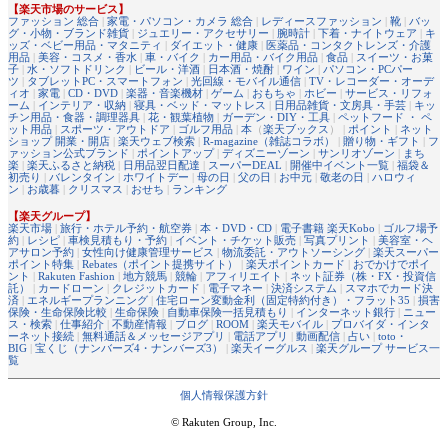
【楽天市場のサービス】
ファッション 総合
|
家電・パソコン・カメラ 総合
|
レディースファッション
|
靴
|
バッ
グ・小物・ブランド雑貨
|
ジュエリー・アクセサリー
|
腕時計
|
下着・ナイトウェア
|
キ
ッズ・ベビー用品・マタニティ
|
ダイエット・健康
|
医薬品・コンタクトレンズ・介護
用品
|
美容・コスメ・香水
|
車・バイク
|
カー用品・バイク用品
|
食品
|
スイーツ・お菓
子
|
水・ソフトドリンク
|
ビール・洋酒
|
日本酒・焼酎
|
ワイン
|
パソコン・PCパー
ツ
|
タブレットPC・スマートフォン
|
光回線・モバイル通信
|
TV・レコーダー・オーデ
ィオ
|
家電
|
CD・DVD
|
楽器・音楽機材
|
ゲーム
|
おもちゃ
|
ホビー
|
サービス・リフォ
ーム
|
インテリア・収納
|
寝具・ベッド・マットレス
|
日用品雑貨・文房具・手芸
|
キッ
チン用品・食器・調理器具
|
花・観葉植物
|
ガーデン・DIY・工具
|
ペットフード ・ ペ
ット用品
|
スポーツ・アウトドア
|
ゴルフ用品
|
本
（
楽天ブックス
） |
ポイント
|
ネット
ショップ 開業・開店
|
楽天ウェブ検索
|
R-magazine（雑誌コラボ）
|
贈り物・ギフト
|
フ
ァッション公式ブランド
|
ポイントアップ
|
ディズニーゾーン
|
サンリオゾーン
|
まち
楽
|
楽天ふるさと納税
|
日用品翌日配達
|
スーパーDEAL
|
開催中イベント一覧
|
福袋＆
初売り
|
バレンタイン
|
ホワイトデー
|
母の日
|
父の日
|
お中元
|
敬老の日
|
ハロウィ
ン
|
お歳暮
|
クリスマス
|
おせち
|
ランキング
【楽天グループ】
楽天市場
|
旅行・ホテル予約・航空券
|
本・DVD・CD
|
電子書籍 楽天Kobo
|
ゴルフ場予
約
|
レシピ
|
車検見積もり・予約
|
イベント・チケット販売
|
写真プリント
|
美容室・ヘ
アサロン予約
|
女性向け健康管理サービス
|
物流委託・アウトソーシング
|
楽天スーパー
ポイント特集
|
Rebates（ポイント提携サイト）
|
楽天ポイントカード
|
おでかけでポイ
ント
|
Rakuten Fashion
|
地方競馬
|
競輪
|
アフィリエイト
|
ネット証券（株・FX・投資信
託）
|
カードローン
|
クレジットカード
|
電子マネー
|
決済システム
|
スマホでカード決
済
|
エネルギープランニング
|
住宅ローン変動金利（固定特約付き）・フラット35
|
損害
保険・生命保険比較
|
生命保険
|
自動車保険一括見積もり
|
インターネット銀行
|
ニュー
ス・検索
|
仕事紹介
|
不動産情報
|
ブログ
|
ROOM
|
楽天モバイル
|
プロバイダ・インタ
ーネット接続
|
無料通話＆メッセージアプリ
|
電話アプリ
|
動画配信
|
占い
|
toto・
BIG
|
宝くじ（ナンバーズ4・ナンバーズ3）
|
楽天イーグルス
|
楽天グループ サービス一
覧
個人情報保護方針
© Rakuten Group, Inc.