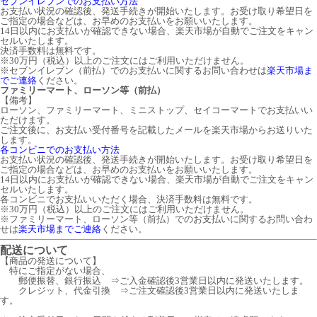
セブンイレブンでのお支払い方法
お支払い状況の確認後、発送手続きが開始いたします。お受け取り希望日を
ご指定の場合などは、お早めのお支払いをお願いいたします。
14日以内にお支払いが確認できない場合、楽天市場が自動でご注文をキャン
セルいたします。
決済手数料は無料です。
※30万円（税込）以上のご注文にはご利用いただけません。
※セブンイレブン（前払）でのお支払いに関するお問い合わせは
楽天市場ま
でご連絡
ください。
ファミリーマート、ローソン等（前払）
【備考】
ローソン、ファミリーマート、ミニストップ、セイコーマートでお支払いい
ただけます。
ご注文後に、お支払い受付番号を記載したメールを楽天市場からお送りいた
します。
各コンビニでのお支払い方法
お支払い状況の確認後、発送手続きが開始いたします。お受け取り希望日を
ご指定の場合などは、お早めのお支払いをお願いいたします。
14日以内にお支払いが確認できない場合、楽天市場が自動でご注文をキャン
セルいたします。
各コンビニでお支払いいただく場合、決済手数料は無料です。
※30万円（税込）以上のご注文にはご利用いただけません。
※ファミリーマート、ローソン等（前払）でのお支払いに関するお問い合わ
せは
楽天市場までご連絡
ください。
配送について
【商品の発送について】
特にご指定がない場合、
郵便振替、銀行振込 ⇒ご入金確認後3営業日以内に発送いたします。
クレジット、代金引換 ⇒ご注文確認後3営業日以内に発送いたしま
す。