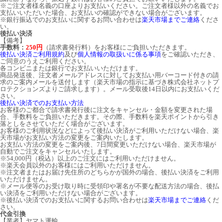
※ご注文者様名義の口座よりお支払いください。ご注文者様以外の名義でお
支払いいただいた場合、お支払いの確認ができない場合がございます。
※銀行振込でのお支払いに関するお問い合わせは
楽天市場までご連絡
くださ
い。
後払い決済
【備考】
手数料：
250円
（請求書発行料）をお客様にご負担いただきます。
後払い決済ご利用規約
及び
個人情報の取扱いに係る事項
をご確認いただき、
ご同意のうえご利用ください。
各コンビニまたは銀行でお支払いいただけます。
商品発送後、注文者メールアドレスに対してお支払い用バーコード付きの請
求のご案内メールを送付します（楽天市場の指示に基づき株式会社ネットプ
ロテクションズよりご請求します）。メール受取後14日以内にお支払いくだ
さい。
後払い決済でのお支払い方法
お客様のご都合で請求書発行後に注文をキャンセル・金額を変更された場
合、手数料をご負担いただきます。その際、手数料を楽天ポイントから引き
落としをさせていただく場合がございます。
お客様のご利用状況などによって後払い決済がご利用いただけない場合、楽
天市場がお支払い方法の変更をご案内いたします。
お支払い方法の変更をご案内後、7日間変更いただけない場合、楽天市場が
自動でご注文をキャンセルいたします。
※54,000円（税込）以上のご注文にはご利用いただけません。
※楽天会員以外のお客様にはご利用いただけません。
※注文者またはお届け先住所のどちらかが国外の場合、後払い決済をご利用
いただけません。
※メール便等のお受け取り時に受領印や署名が不要な配送方法の場合、後払
い決済をご利用いただけない場合がございます。
※後払い決済でのお支払いに関するお問い合わせは
楽天市場までご連絡
くだ
さい。
代金引換
【業者】ヤマト運輸