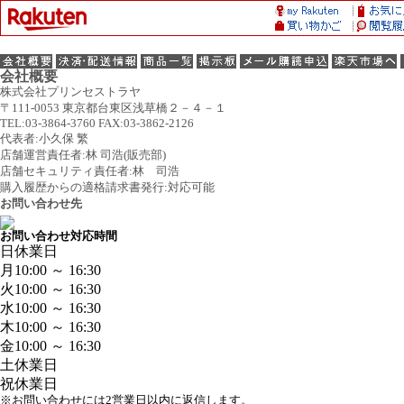
会社概要
株式会社プリンセストラヤ
〒111-0053 東京都台東区浅草橋２－４－１
TEL:03-3864-3760 FAX:03-3862-2126
代表者:小久保 繁
店舗運営責任者:林 司浩(販売部)
店舗セキュリティ責任者:林 司浩
購入履歴からの適格請求書発行:対応可能
お問い合わせ先
お問い合わせ対応時間
日
休業日
月
10:00 ～ 16:30
火
10:00 ～ 16:30
水
10:00 ～ 16:30
木
10:00 ～ 16:30
金
10:00 ～ 16:30
土
休業日
祝
休業日
※お問い合わせには2営業日以内に返信します。