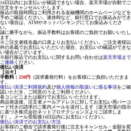
14日以内にお支払いが確認できない場合、楽天市場が自動でご
注文をキャンセルいたします。
振込の取扱時間はご利用される金融機関のホームページなどを
予めご確認ください。連休時など、銀行窓口でお振込みができ
ない場合は、ATMやネットバンキングにてお振込みくださ
い。
誠に勝手ながら、振込手数料はお客様のご負担でお願いいたし
ます。
※ご注文者様名義の口座よりお支払いください。ご注文者様以
外の名義でお支払いいただいた場合、お支払いの確認ができな
い場合がございます。
※銀行振込でのお支払いに関するお問い合わせは
楽天市場まで
ご連絡
ください。
後払い決済
【備考】
手数料：
250円
（請求書発行料）をお客様にご負担いただきま
す。
後払い決済ご利用規約
及び
個人情報の取扱いに係る事項
をご確
認いただき、ご同意のうえご利用ください。
各コンビニまたは銀行でお支払いいただけます。
商品発送後、注文者メールアドレスに対してお支払い用バーコ
ード付きの請求のご案内メールを送付します（楽天市場の指示
に基づき株式会社ネットプロテクションズよりご請求しま
す）。メール受取後14日以内にお支払いください。
後払い決済でのお支払い方法
お客様のご都合で請求書発行後に注文をキャンセル・金額を変