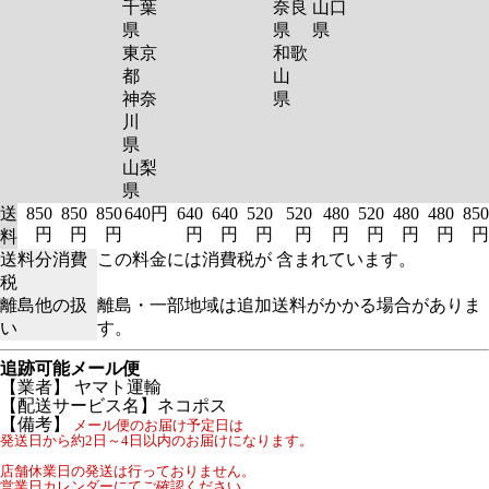
千葉
奈良
山口
県
県
県
東京
和歌
都
山
神奈
県
川
県
山梨
県
送
850
850
850
640円
640
640
520
520
480
520
480
480
850
円
円
円
円
円
円
円
円
円
円
円
円
料
送料分消費
この料金には消費税が 含まれています。
税
離島他の扱
離島・一部地域は追加送料がかかる場合がありま
い
す。
追跡可能メール便
【業者】 ヤマト運輸
【配送サービス名】ネコポス
【備考】
メール便のお届け予定日は
発送日から約2日～4日以内のお届けになります。
店舗休業日の発送は行っておりません。
営業日カレンダーにてご確認ください。