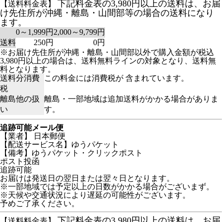
下記料金表の3,980円以上の送料は、お届
【送料料金表】
け先住所が沖縄・離島・山間部等の場合の送料になり
ます。
0～1,999円
2,000～9,799円
送料
250円
0円
※お届け先住所が沖縄・離島・山間部以外で購入金額が税込
3,980円以上の場合は、送料無料ラインの対象となり、送料無
料となります。
送料分消費
この料金には消費税が 含まれています。
税
離島他の扱
離島・一部地域は追加送料がかかる場合がありま
い
す。
追跡可能メール便
【業者】 日本郵便
【配送サービス名】ゆうパケット
【備考】ゆうパケット・クリックポスト
ポスト投函
追跡可能
お届けは発送日の翌日または翌々日となります。
※一部地域では予定以上の日数がかかる場合がございまず。
※天候や交通状況により遅延の可能性がございます。
予めご了承ください。
下記料金表の3,980円以上の送料は、お届
【送料料金表】