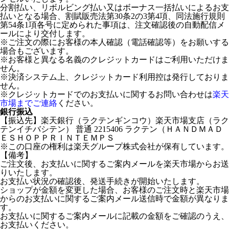
分割払い、リボルビング払い又はボーナス一括払いによるお支
払いとなる場合、割賦販売法第30条2の3第4項、同法施行規則
第54条1項各号に定められた事項は、注文確認後の自動配信メ
ールにより交付します。
※ご注文の際にお客様の本人確認（電話確認等）をお願いする
場合もございます。
※お客様と異なる名義のクレジットカードはご利用いただけま
せん。
※決済システム上、クレジットカード利用控は発行しておりま
せん。
※クレジットカードでのお支払いに関するお問い合わせは
楽天
市場までご連絡
ください。
銀行振込
【振込先】楽天銀行（ラクテンギンコウ）楽天市場支店（ラク
テンイチバシテン） 普通 2215406 ラクテン（ＨＡＮＤＭＡＤ
ＥＳＨＯＰＰＲＩＮＴＥＭＰＳ
※この口座の権利は楽天グループ株式会社が保有しています。
【備考】
ご注文後、お支払いに関するご案内メールを楽天市場からお送
りいたします。
お支払い状況の確認後、発送手続きが開始いたします。
ショップが金額を変更した場合、お客様のご注文時と楽天市場
からのお支払いに関するご案内メール送信時で金額が異なりま
す。
お支払いに関するご案内メールに記載の金額をご確認のうえ、
お支払いください。