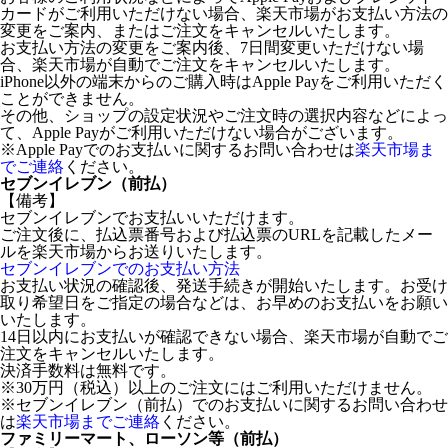
カードがご利用いただけない場合、楽天市場がお支払い方法の
変更をご案内、またはご注文をキャンセルいたします。
お支払い方法の変更をご案内後、7日間変更いただけない場
合、楽天市場が自動でご注文をキャンセルいたします。
iPhone以外の端末からのご購入時はApple Payをご利用いただく
ことができません。
その他、ショップの設定状況やご注文時の選択内容などによっ
て、Apple Payがご利用いただけない場合がございます。
※Apple Payでのお支払いに関するお問い合わせは
楽天市場ま
でご連絡
ください。
セブンイレブン（前払）
【備考】
セブンイレブンでお支払いいただけます。
ご注文後に、払込票番号および払込票のURLを記載したメー
ルを楽天市場からお送りいたします。
セブンイレブンでのお支払い方法
お支払い状況の確認後、発送手続きが開始いたします。お受け
取り希望日をご指定の場合などは、お早めのお支払いをお願い
いたします。
14日以内にお支払いが確認できない場合、楽天市場が自動でご
注文をキャンセルいたします。
決済手数料は無料です。
※30万円（税込）以上のご注文にはご利用いただけません。
※セブンイレブン（前払）でのお支払いに関するお問い合わせ
は
楽天市場までご連絡
ください。
ファミリーマート、ローソン等（前払）