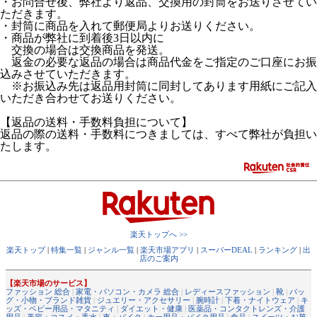
・お問合せ後、弊社より返品、交換用の封筒をお送りさせてい
ただきます。
・封筒に商品を入れて郵便局よりお送りください。
・商品が弊社に到着後3日以内に
交換の場合は交換商品を発送。
返金の必要な返品の場合は商品代金をご指定のご口座にお振
込みさせていただきます。
※お振込み先は返品用封筒に同封してあります用紙にご記入
いただき合わせてお送りください。
【返品の送料・手数料負担について】
返品の際の送料・手数料につきましては、すべて弊社が負担い
たします。
楽天トップへ >>
楽天トップ
|
特集一覧
|
ジャンル一覧
|
楽天市場アプリ
|
スーパーDEAL
|
ランキング
|
出
店のご案内
【楽天市場のサービス】
ファッション 総合
|
家電・パソコン・カメラ 総合
|
レディースファッション
|
靴
|
バッ
グ・小物・ブランド雑貨
|
ジュエリー・アクセサリー
|
腕時計
|
下着・ナイトウェア
|
キ
ッズ・ベビー用品・マタニティ
|
ダイエット・健康
|
医薬品・コンタクトレンズ・介護