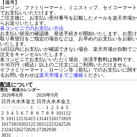
【備考】
ローソン、ファミリーマート、ミニストップ、セイコーマート
でお支払いいただけます。
ご注文後に、お支払い受付番号を記載したメールを楽天市場か
らお送りいたします。
各コンビニでのお支払い方法
お支払い状況の確認後、発送手続きが開始いたします。お受け
取り希望日をご指定の場合などは、お早めのお支払いをお願い
いたします。
14日以内にお支払いが確認できない場合、楽天市場が自動でご
注文をキャンセルいたします。
各コンビニでお支払いいただく場合、決済手数料は無料です。
※30万円（税込）以上のご注文にはご利用いただけません。
※ファミリーマート、ローソン等（前払）でのお支払いに関す
るお問い合わせは
楽天市場までご連絡
ください。
配送について
受注・発送カレンダー
2026年8月
2026年9月
日
月
火
水
木
金
土
日
月
火
水
木
金
土
26
27
28
29
30
31
1
30
31
1
2
3
4
5
2
3
4
5
6
7
8
6
7
8
9
10
11
12
9
10
11
12
13
14
15
13
14
15
16
17
18
19
16
17
18
19
20
21
22
20
21
22
23
24
25
26
23
24
25
26
27
28
29
27
28
29
30
1
2
3
30
31
1
2
3
4
5