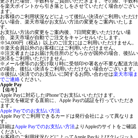
更された場合、手数料をご負担いただきます。その際、手数料
を楽天ポイントから引き落としをさせていただく場合がござい
ます。
お客様のご利用状況などによって後払い決済がご利用いただけ
ない場合、楽天市場がお支払い方法の変更をご案内いたしま
す。
お支払い方法の変更をご案内後、7日間変更いただけない場
合、楽天市場が自動でご注文をキャンセルいたします。
※54,000円（税込）以上のご注文にはご利用いただけません。
※楽天会員以外のお客様にはご利用いただけません。
※注文者またはお届け先住所のどちらかが国外の場合、後払い
決済をご利用いただけません。
※メール便等のお受け取り時に受領印や署名が不要な配送方法
の場合、後払い決済をご利用いただけない場合がございます。
※後払い決済でのお支払いに関するお問い合わせは
楽天市場ま
でご連絡
ください。
Apple Pay
【備考】
Apple Payに対応したiPhoneでお支払いいただけます。
ご注文を確定する直前に、Apple Payの認証を行っていただき
ます。
Apple Payでのお支払い方法
Apple Payでご利用できるカードは発行会社によって異なりま
す。
詳細は
Apple Payでのお支払い方法
よりAppleのサイトをご確認
ください。
お客様のご利用状況などによってApple Payおよびクレジット