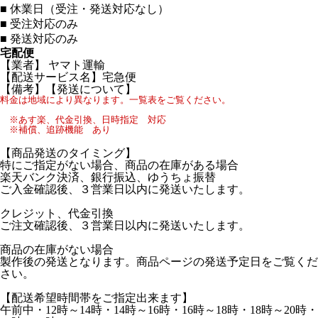
■
休業日（受注・発送対応なし）
■
受注対応のみ
■
発送対応のみ
宅配便
【業者】 ヤマト運輸
【配送サービス名】宅急便
【備考】【発送について】
料金は地域により異なります。一覧表をご覧ください。
※あす楽、代金引換、日時指定 対応
※補償、追跡機能 あり
【商品発送のタイミング】
特にご指定がない場合、商品の在庫がある場合
楽天バンク決済、銀行振込、ゆうちょ振替
ご入金確認後、３営業日以内に発送いたします。
クレジット、代金引換
ご注文確認後、３営業日以内に発送いたします。
商品の在庫がない場合
製作後の発送となります。商品ページの発送予定日をご覧くだ
さい。
【配送希望時間帯をご指定出来ます】
午前中・12時～14時・14時～16時・16時～18時・18時～20時・