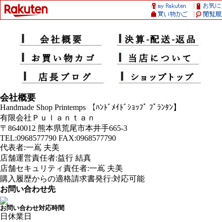
会社概要
Handmade Shop Printemps 【ﾊﾝﾄﾞﾒｲﾄﾞｼｮｯﾌﾟ ﾌﾟﾗﾝﾀﾝ】
有限会社Ｐｕｌａｎｔａｎ
〒8640012 熊本県荒尾市本井手665-3
TEL:0968577790 FAX:0968577790
代表者:一嶌 夫美
店舗運営責任者:益行 結真
店舗セキュリティ責任者:一嶌 夫美
購入履歴からの適格請求書発行:対応可能
お問い合わせ先
お問い合わせ対応時間
日
休業日