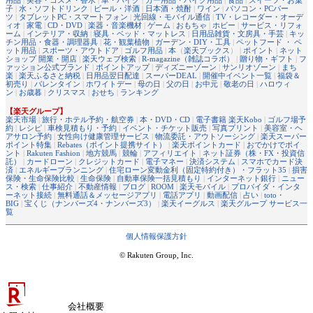
用品
|
美容・コスメ・香水
|
車・バイク
|
カー用品・バイク用品
|
食品
|
スイーツ・お菓
子
|
水・ソフトドリンク
|
ビール・洋酒
|
日本酒・焼酎
|
ワイン
|
パソコン・PCパー
ツ
|
タブレットPC・スマートフォン
|
光回線・モバイル通信
|
TV・レコーダー・オーデ
ィオ
|
家電
|
CD・DVD
|
楽器・音楽機材
|
ゲーム
|
おもちゃ
|
ホビー
|
サービス・リフォ
ーム
|
インテリア・収納
|
寝具・ベッド・マットレス
|
日用品雑貨・文房具・手芸
|
キッ
チン用品・食器・調理器具
|
花・観葉植物
|
ガーデン・DIY・工具
|
ペットフード ・ ペ
ット用品
|
スポーツ・アウトドア
|
ゴルフ用品
|
本
（
楽天ブックス
） |
ポイント
|
ネット
ショップ 開業・開店
|
楽天ウェブ検索
|
R-magazine（雑誌コラボ）
|
贈り物・ギフト
|
フ
ァッション公式ブランド
|
ポイントアップ
|
ディズニーゾーン
|
サンリオゾーン
|
まち
楽
|
楽天ふるさと納税
|
日用品翌日配達
|
スーパーDEAL
|
開催中イベント一覧
|
福袋＆
初売り
|
バレンタイン
|
ホワイトデー
|
母の日
|
父の日
|
お中元
|
敬老の日
|
ハロウィ
ン
|
お歳暮
|
クリスマス
|
おせち
|
ランキング
【楽天グループ】
楽天市場
|
旅行・ホテル予約・航空券
|
本・DVD・CD
|
電子書籍 楽天Kobo
|
ゴルフ場予
約
|
レシピ
|
車検見積もり・予約
|
イベント・チケット販売
|
写真プリント
|
美容室・ヘ
アサロン予約
|
女性向け健康管理サービス
|
物流委託・アウトソーシング
|
楽天スーパー
ポイント特集
|
Rebates（ポイント提携サイト）
|
楽天ポイントカード
|
おでかけでポイ
ント
|
Rakuten Fashion
|
地方競馬
|
競輪
|
アフィリエイト
|
ネット証券（株・FX・投資信
託）
|
カードローン
|
クレジットカード
|
電子マネー
|
決済システム
|
スマホでカード決
済
|
エネルギープランニング
|
住宅ローン変動金利（固定特約付き）・フラット35
|
損害
保険・生命保険比較
|
生命保険
|
自動車保険一括見積もり
|
インターネット銀行
|
ニュー
ス・検索
|
仕事紹介
|
不動産情報
|
ブログ
|
ROOM
|
楽天モバイル
|
プロバイダ・インタ
ーネット接続
|
無料通話＆メッセージアプリ
|
電話アプリ
|
動画配信
|
占い
|
toto・
BIG
|
宝くじ（ナンバーズ4・ナンバーズ3）
|
楽天イーグルス
|
楽天グループ サービス一
覧
個人情報保護方針
© Rakuten Group, Inc.
会社概要