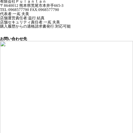
有限会社Ｐｕｌａｎｔａｎ
〒8640012 熊本県荒尾市本井手665-3
TEL:0968577790 FAX:0968577790
代表者
:
一嶌 夫美
店舗運営責任者
:
益行 結真
店舗セキュリティ責任者
:
一嶌 夫美
購入履歴からの適格請求書発行:対応可能
お問い合わせ先