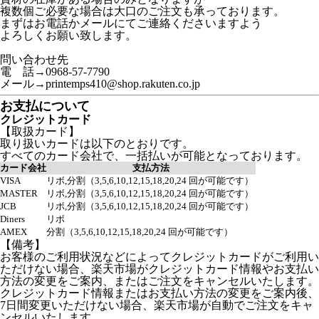
複数個ご必要な場合は大口のご注文も承っております。
まずはお電話かメールにてご連絡くださいますよう
よろしくお願い致します。
問い合わせ先
電 話→0968-57-7790
メール→printemps410@shop.rakuten.co.jp
お支払について
クレジットカード
【取扱カード】
取り扱いカードは以下のとおりです。
すべてのカード会社で、一括払いが可能となっております。
カード会社
支払方法
VISA
リボ,分割（3,5,6,10,12,15,18,20,24 回が可能です）
MASTER
リボ,分割（3,5,6,10,12,15,18,20,24 回が可能です）
JCB
リボ,分割（3,5,6,10,12,15,18,20,24 回が可能です）
Diners
リボ
AMEX
分割（3,5,6,10,12,15,18,20,24 回が可能です）
【備考】
お客様のご利用状況などによってクレジットカードがご利用い
ただけない場合、楽天市場がクレジットカード情報やお支払い
方法の変更をご案内、またはご注文をキャンセルいたします。
クレジットカード情報またはお支払い方法の変更をご案内後、
7日間変更いただけない場合、楽天市場が自動でご注文をキャ
ンセルいたします。