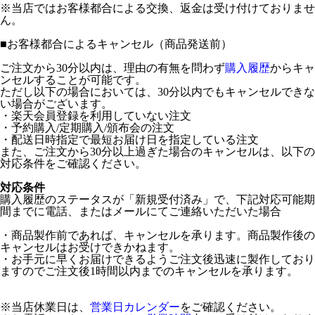
※当店ではお客様都合による交換、返金は受け付けておりませ
ん。
■
お客様都合によるキャンセル（商品発送前）
ご注文から30分以内は、理由の有無を問わず
購入履歴
からキャ
ンセルすることが可能です。
ただし以下の場合においては、30分以内でもキャンセルできな
い場合がございます。
・楽天会員登録を利用していない注文
・予約購入/定期購入/頒布会の注文
・配送日時指定で最短お届け日を指定している注文
また、ご注文から30分以上過ぎた場合のキャンセルは、以下の
対応条件をご確認ください。
対応条件
購入履歴のステータスが「新規受付済み」で、下記対応可能期
間までに電話、またはメールにてご連絡いただいた場合
・商品製作前であれば、キャンセルを承ります。商品製作後の
キャンセルはお受けできかねます。
・お手元に早くお届けできるようご注文後迅速に製作しており
ますのでご注文後1時間以内までのキャンセルを承ります。
※当店休業日は、
営業日カレンダー
をご確認ください。