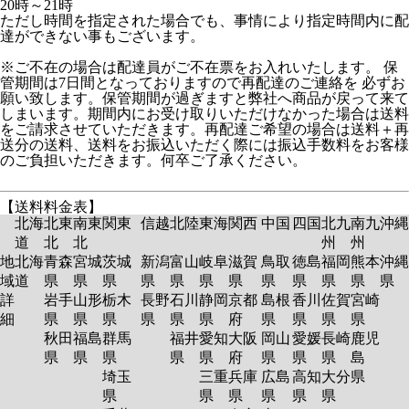
20時～21時
ただし時間を指定された場合でも、事情により指定時間内に配
達ができない事もございます。
※ご不在の場合は配達員がご不在票をお入れいたします。 保
管期間は7日間となっておりますので再配達のご連絡を 必ずお
願い致します。保管期間が過ぎますと弊社へ商品が戻って来て
しまいます。期間内にお受け取りいただけなかった場合は送料
をご請求させていただきます。再配達ご希望の場合は送料＋再
送分の送料、送料をお振込いただく際には振込手数料をお客様
のご負担いただきます。何卒ご了承ください。
【送料料金表】
北海
北東
南東
関東
信越
北陸
東海
関西
中国
四国
北九
南九
沖縄
道
北
北
州
州
地
北海
青森
宮城
茨城
新潟
富山
岐阜
滋賀
鳥取
徳島
福岡
熊本
沖縄
域
道
県
県
県
県
県
県
県
県
県
県
県
県
詳
岩手
山形
栃木
長野
石川
静岡
京都
島根
香川
佐賀
宮崎
細
県
県
県
県
県
県
府
県
県
県
県
秋田
福島
群馬
福井
愛知
大阪
岡山
愛媛
長崎
鹿児
県
県
県
県
県
府
県
県
県
島
埼玉
三重
兵庫
広島
高知
大分
県
県
県
県
県
県
県