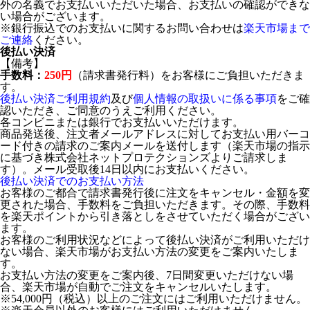
外の名義でお支払いいただいた場合、お支払いの確認ができな
い場合がございます。
※銀行振込でのお支払いに関するお問い合わせは
楽天市場まで
ご連絡
ください。
後払い決済
【備考】
手数料：
250円
（請求書発行料）をお客様にご負担いただきま
す。
後払い決済ご利用規約
及び
個人情報の取扱いに係る事項
をご確
認いただき、ご同意のうえご利用ください。
各コンビニまたは銀行でお支払いいただけます。
商品発送後、注文者メールアドレスに対してお支払い用バーコ
ード付きの請求のご案内メールを送付します（楽天市場の指示
に基づき株式会社ネットプロテクションズよりご請求しま
す）。メール受取後14日以内にお支払いください。
後払い決済でのお支払い方法
お客様のご都合で請求書発行後に注文をキャンセル・金額を変
更された場合、手数料をご負担いただきます。その際、手数料
を楽天ポイントから引き落としをさせていただく場合がござい
ます。
お客様のご利用状況などによって後払い決済がご利用いただけ
ない場合、楽天市場がお支払い方法の変更をご案内いたしま
す。
お支払い方法の変更をご案内後、7日間変更いただけない場
合、楽天市場が自動でご注文をキャンセルいたします。
※54,000円（税込）以上のご注文にはご利用いただけません。