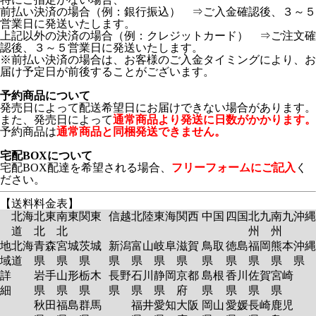
前払い決済の場合（例：銀行振込） ⇒ご入金確認後、３～５
営業日に発送いたします。
上記以外の決済の場合（例：クレジットカード） ⇒ご注文確
認後、３～５営業日に発送いたします。
※前払い決済の場合は、お客様のご入金タイミングにより、お
届け予定日が前後することがございます。
予約商品について
発売日によって配送希望日にお届けできない場合があります。
また、発売日によって
通常商品より発送に日数がかかります。
予約商品は
通常商品と同梱発送できません。
宅配BOXについて
宅配BOX配達を希望される場合、
フリーフォームにご記入
く
ださい。
【送料料金表】
北海
北東
南東
関東
信越
北陸
東海
関西
中国
四国
北九
南九
沖縄
道
北
北
州
州
地
北海
青森
宮城
茨城
新潟
富山
岐阜
滋賀
鳥取
徳島
福岡
熊本
沖縄
域
道
県
県
県
県
県
県
県
県
県
県
県
県
詳
岩手
山形
栃木
長野
石川
静岡
京都
島根
香川
佐賀
宮崎
細
県
県
県
県
県
県
府
県
県
県
県
秋田
福島
群馬
福井
愛知
大阪
岡山
愛媛
長崎
鹿児