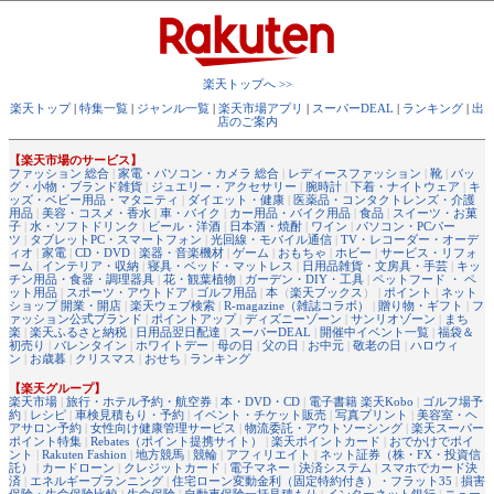
楽天トップへ >>
楽天トップ
|
特集一覧
|
ジャンル一覧
|
楽天市場アプリ
|
スーパーDEAL
|
ランキング
|
出
店のご案内
【楽天市場のサービス】
ファッション 総合
|
家電・パソコン・カメラ 総合
|
レディースファッション
|
靴
|
バッ
グ・小物・ブランド雑貨
|
ジュエリー・アクセサリー
|
腕時計
|
下着・ナイトウェア
|
キ
ッズ・ベビー用品・マタニティ
|
ダイエット・健康
|
医薬品・コンタクトレンズ・介護
用品
|
美容・コスメ・香水
|
車・バイク
|
カー用品・バイク用品
|
食品
|
スイーツ・お菓
子
|
水・ソフトドリンク
|
ビール・洋酒
|
日本酒・焼酎
|
ワイン
|
パソコン・PCパー
ツ
|
タブレットPC・スマートフォン
|
光回線・モバイル通信
|
TV・レコーダー・オーデ
ィオ
|
家電
|
CD・DVD
|
楽器・音楽機材
|
ゲーム
|
おもちゃ
|
ホビー
|
サービス・リフォ
ーム
|
インテリア・収納
|
寝具・ベッド・マットレス
|
日用品雑貨・文房具・手芸
|
キッ
チン用品・食器・調理器具
|
花・観葉植物
|
ガーデン・DIY・工具
|
ペットフード ・ ペ
ット用品
|
スポーツ・アウトドア
|
ゴルフ用品
|
本
（
楽天ブックス
） |
ポイント
|
ネット
ショップ 開業・開店
|
楽天ウェブ検索
|
R-magazine（雑誌コラボ）
|
贈り物・ギフト
|
フ
ァッション公式ブランド
|
ポイントアップ
|
ディズニーゾーン
|
サンリオゾーン
|
まち
楽
|
楽天ふるさと納税
|
日用品翌日配達
|
スーパーDEAL
|
開催中イベント一覧
|
福袋＆
初売り
|
バレンタイン
|
ホワイトデー
|
母の日
|
父の日
|
お中元
|
敬老の日
|
ハロウィ
ン
|
お歳暮
|
クリスマス
|
おせち
|
ランキング
【楽天グループ】
楽天市場
|
旅行・ホテル予約・航空券
|
本・DVD・CD
|
電子書籍 楽天Kobo
|
ゴルフ場予
約
|
レシピ
|
車検見積もり・予約
|
イベント・チケット販売
|
写真プリント
|
美容室・ヘ
アサロン予約
|
女性向け健康管理サービス
|
物流委託・アウトソーシング
|
楽天スーパー
ポイント特集
|
Rebates（ポイント提携サイト）
|
楽天ポイントカード
|
おでかけでポイ
ント
|
Rakuten Fashion
|
地方競馬
|
競輪
|
アフィリエイト
|
ネット証券（株・FX・投資信
託）
|
カードローン
|
クレジットカード
|
電子マネー
|
決済システム
|
スマホでカード決
済
|
エネルギープランニング
|
住宅ローン変動金利（固定特約付き）・フラット35
|
損害
保険・生命保険比較
|
生命保険
|
自動車保険一括見積もり
|
インターネット銀行
|
ニュー