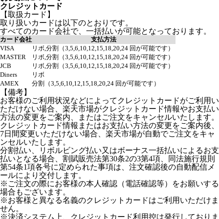
クレジットカード
【取扱カード】
取り扱いカードは以下のとおりです。
すべてのカード会社で、一括払いが可能となっております。
カード会社
支払方法
VISA
リボ,分割（3,5,6,10,12,15,18,20,24 回が可能です）
MASTER
リボ,分割（3,5,6,10,12,15,18,20,24 回が可能です）
JCB
リボ,分割（3,5,6,10,12,15,18,20,24 回が可能です）
Diners
リボ
AMEX
分割（3,5,6,10,12,15,18,20,24 回が可能です）
【備考】
お客様のご利用状況などによってクレジットカードがご利用い
ただけない場合、楽天市場がクレジットカード情報やお支払い
方法の変更をご案内、またはご注文をキャンセルいたします。
クレジットカード情報またはお支払い方法の変更をご案内後、
7日間変更いただけない場合、楽天市場が自動でご注文をキャ
ンセルいたします。
分割払い、リボルビング払い又はボーナス一括払いによるお支
払いとなる場合、割賦販売法第30条2の3第4項、同法施行規則
第54条1項各号に定められた事項は、注文確認後の自動配信メ
ールにより交付します。
※ご注文の際にお客様の本人確認（電話確認等）をお願いする
場合もございます。
※お客様と異なる名義のクレジットカードはご利用いただけま
せん。
※決済システム上、クレジットカード利用控は発行しておりま