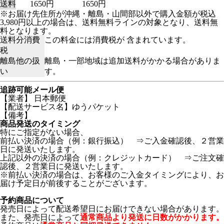
送料
1650円
1650円
※お届け先住所が沖縄・離島・山間部以外で購入金額が税込
3,980円以上の場合は、送料無料ラインの対象となり、送料無
料となります。
送料分消費
この料金には消費税が 含まれています。
税
離島他の扱
離島・一部地域は追加送料がかかる場合がありま
い
す。
追跡可能メール便
【業者】 日本郵便
【配送サービス名】ゆうパケット
【備考】
商品発送のタイミング
特にご指定がない場合、
前払い決済の場合（例：銀行振込） ⇒ご入金確認後、２営業
日に発送いたします。
上記以外の決済の場合（例：クレジットカード） ⇒ご注文確
認後、２営業日に発送いたします。
※前払い決済の場合は、お客様のご入金タイミングにより、お
届け予定日が前後することがございます。
予約商品について
発売日によって配送希望日にお届けできない場合があります。
また、発売日によって
通常商品より発送に日数がかかります。