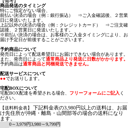
【備考】
商品発送のタイミング
特にご指定がない場合、
前払い決済の場合（例：銀行振込） ⇒ご入金確認後、２営業
日に発送いたします。
上記以外の決済の場合（例：クレジットカード） ⇒ご注文確
認後、２営業日に発送いたします。
※前払い決済の場合は、お客様のご入金タイミングにより、お
届け予定日が前後することがございます。
予約商品について
発売日によって配送希望日にお届けできない場合があります。
また、発売日によって
通常商品より発送に日数がかかります。
予約商品は
通常商品と同梱発送できません。
配送サービスについて
●●
でお送りします。
宅配BOXについて
宅配BOX配達を希望される場合、
フリーフォームにご記入
く
ださい。
下記料金表の3,980円以上の送料は、お届
【送料料金表】
け先住所が沖縄・離島・山間部等の場合の送料になり
ます。
0～3,979円
3,980～9,799円