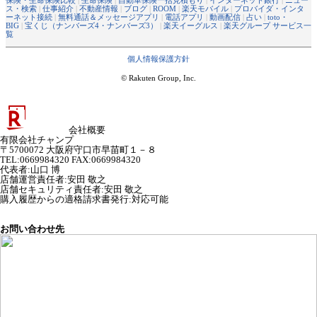
ス・検索
|
仕事紹介
|
不動産情報
|
ブログ
|
ROOM
|
楽天モバイル
|
プロバイダ・インタ
ーネット接続
|
無料通話＆メッセージアプリ
|
電話アプリ
|
動画配信
|
占い
|
toto・
BIG
|
宝くじ（ナンバーズ4・ナンバーズ3）
|
楽天イーグルス
|
楽天グループ サービス一
覧
個人情報保護方針
© Rakuten Group, Inc.
会社概要
有限会社チャンプ
〒5700072 大阪府守口市早苗町１－８
TEL:0669984320 FAX:0669984320
代表者
:
山口 博
店舗運営責任者
:
安田 敬之
店舗セキュリティ責任者
:
安田 敬之
購入履歴からの適格請求書発行:対応可能
お問い合わせ先