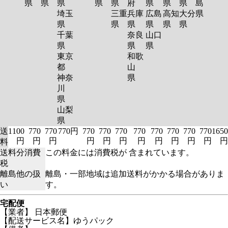
県
県
県
県
県
府
県
県
県
島
埼玉
三重
兵庫
広島
高知
大分
県
県
県
県
県
県
県
千葉
奈良
山口
県
県
県
東京
和歌
都
山
神奈
県
川
県
山梨
県
送
1100
770
770
770円
770
770
770
770
770
770
770
770
1650
円
円
円
円
円
円
円
円
円
円
円
円
料
送料分消費
この料金には消費税が 含まれています。
税
離島他の扱
離島・一部地域は追加送料がかかる場合がありま
い
す。
宅配便
【業者】 日本郵便
【配送サービス名】ゆうパック