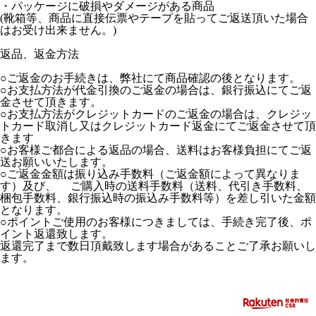
・パッケージに破損やダメージがある商品
(靴箱等、商品に直接伝票やテープを貼ってご返送頂いた場合
はお受け出来ません。)
返品、返金方法
○ご返金のお手続きは、弊社にて商品確認の後となります。
○お支払方法が代金引換のご返金の場合は、銀行振込にてご返
金させて頂きます。
○お支払方法がクレジットカードのご返金の場合は、クレジッ
トカード取消し又はクレジットカード返金にてご返金させて頂
きます
○お客様ご都合による返品の場合、送料はお客様負担にてご返
送お願いいたします。
○ご返金金額は振り込み手数料（ご返金額によって異なりま
す）及び、 ご購入時の送料手数料（送料、代引き手数料、
梱包手数料、銀行振込時の振込み手数料等）を差し引いた金額
となります。
○ポイントご使用のお客様につきましては、手続き完了後、ポ
イント返還致します。
返還完了まで数日頂戴致します場合があることご了承お願いし
ます。