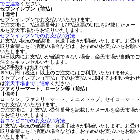
でご連絡
ください。
セブンイレブン（前払）
【備考】
セブンイレブンでお支払いいただけます。
ご注文後に、払込票番号および払込票のURLを記載したメー
ルを楽天市場からお送りいたします。
セブンイレブンでのお支払い方法
お支払い状況の確認後、発送手続きが開始いたします。お受け
取り希望日をご指定の場合などは、お早めのお支払いをお願い
いたします。
14日以内にお支払いが確認できない場合、楽天市場が自動でご
注文をキャンセルいたします。
決済手数料は無料です。
※30万円（税込）以上のご注文にはご利用いただけません。
※セブンイレブン（前払）でのお支払いに関するお問い合わせ
は
楽天市場までご連絡
ください。
ファミリーマート、ローソン等（前払）
【備考】
ローソン、ファミリーマート、ミニストップ、セイコーマート
でお支払いいただけます。
ご注文後に、お支払い受付番号を記載したメールを楽天市場か
らお送りいたします。
各コンビニでのお支払い方法
お支払い状況の確認後、発送手続きが開始いたします。お受け
取り希望日をご指定の場合などは、お早めのお支払いをお願い
いたします。