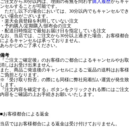
ご注文から30分以内は、理由の有無を問わず
購入履歴
からキャ
ンセルすることが可能です。
ただし以下の場合においては、30分以内でもキャンセルでき
ない場合がございます。
・楽天会員登録を利用していない注文
・予約購入/定期購入/頒布会の注文
・配送日時指定で最短お届け日を指定している注文
なお、当店では、ご注文から30分以上過ぎた場合、お客様都合
によるキャンセルは承っておりません。
あらかじめご了承ください。
備考
『ご注文ご確定後』のお客様のご都合によるキャンセルやお取
消しはお受け出来ません。
また、商品ご発送後のキャンセルによるご返品の送料はお客様
ご負担となります。
※「受け取り拒否」の際にも同様に弊社宛着払い運賃が発生致
します。
『注文内容を確定する』ボタンをクリックされる際にはご注文
内容をご確認の上お手続きお願いいたします。
■
お客様都合による返金
当店ではお客様都合による返金は受け付けておりません。