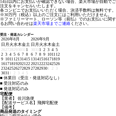
14日以内にお支払いが確認できない場合、楽天市場が自動でご
注文をキャンセルいたします。
各コンビニでお支払いいただく場合、決済手数料は無料です。
※30万円（税込）以上のご注文にはご利用いただけません。
※ファミリーマート、ローソン等（前払）でのお支払いに関す
るお問い合わせは
楽天市場までご連絡
ください。
受注・発送カレンダー
2026年8月
2026年9月
日
月
火
水
木
金
土
日
月
火
水
木
金
土
26
27
28
29
30
31
1
30
31
1
2
3
4
5
2
3
4
5
6
7
8
6
7
8
9
10
11
12
9
10
11
12
13
14
15
13
14
15
16
17
18
19
16
17
18
19
20
21
22
20
21
22
23
24
25
26
23
24
25
26
27
28
29
27
28
29
30
1
2
3
30
31
1
2
3
4
5
■
休業日（受注・発送対応なし）
■
受注対応のみ
■
発送対応のみ
宅配便
【業者】 佐川急便
【配送サービス名】飛脚宅配便
【備考】
商品発送のタイミング
特にご指定がない場合、