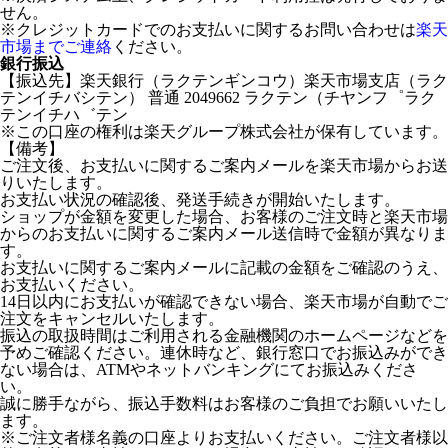
せん。
※クレジットカードでのお支払いに関するお問い合わせは
楽天
市場までご連絡
ください。
銀行振込
【振込先】楽天銀行（ラクテンギンコウ）楽天市場支店（ラク
テンイチバシテン） 普通 2049662 ラクテン（チヤンフ゜ラク
テンイチハ゛テン
※この口座の権利は楽天グループ株式会社が保有しています。
【備考】
ご注文後、お支払いに関するご案内メールを楽天市場からお送
りいたします。
お支払い状況の確認後、発送手続きが開始いたします。
ショップが金額を変更した場合、お客様のご注文時と楽天市場
からのお支払いに関するご案内メール送信時で金額が異なりま
す。
お支払いに関するご案内メールに記載の金額をご確認のうえ、
お支払いください。
14日以内にお支払いが確認できない場合、楽天市場が自動でご
注文をキャンセルいたします。
振込の取扱時間はご利用される金融機関のホームページなどを
予めご確認ください。連休時など、銀行窓口でお振込みができ
ない場合は、ATMやネットバンキングにてお振込みくださ
い。
誠に勝手ながら、振込手数料はお客様のご負担でお願いいたし
ます。
※ご注文者様名義の口座よりお支払いください。ご注文者様以