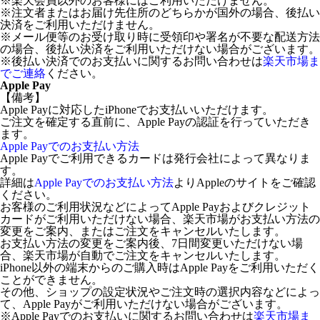
※楽天会員以外のお客様にはご利用いただけません。
※注文者またはお届け先住所のどちらかが国外の場合、後払い
決済をご利用いただけません。
※メール便等のお受け取り時に受領印や署名が不要な配送方法
の場合、後払い決済をご利用いただけない場合がございます。
※後払い決済でのお支払いに関するお問い合わせは
楽天市場ま
でご連絡
ください。
Apple Pay
【備考】
Apple Payに対応したiPhoneでお支払いいただけます。
ご注文を確定する直前に、Apple Payの認証を行っていただき
ます。
Apple Payでのお支払い方法
Apple Payでご利用できるカードは発行会社によって異なりま
す。
詳細は
Apple Payでのお支払い方法
よりAppleのサイトをご確認
ください。
お客様のご利用状況などによってApple Payおよびクレジット
カードがご利用いただけない場合、楽天市場がお支払い方法の
変更をご案内、またはご注文をキャンセルいたします。
お支払い方法の変更をご案内後、7日間変更いただけない場
合、楽天市場が自動でご注文をキャンセルいたします。
iPhone以外の端末からのご購入時はApple Payをご利用いただく
ことができません。
その他、ショップの設定状況やご注文時の選択内容などによっ
て、Apple Payがご利用いただけない場合がございます。
※Apple Payでのお支払いに関するお問い合わせは
楽天市場ま