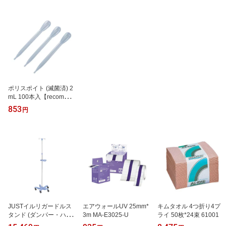
ポリスポイト (滅菌済) 2
mL 100本入【recommen
d】
853
円
JUSTイルリガードルス
エアウォールUV 25mm*
キムタオル 4つ折り4プ
タンド (ダンパー・ハン
3m MA-E3025-U
ライ 50枚*24束 61001
ドル付き) フック2本 JIV-