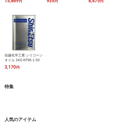
15,469
935
8,475
円
円
円
2【recommend】
信越化学工業 シリコーン
オイル 1KG KF96-1-50
3,170
円
特集
人気のアイテム