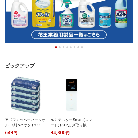
ピックアップ
アズワンのペーパータオ
ルミテスターSmart (スマ
ル 中判 5パック (200枚*
ート) (ATPふき取り検査
5袋入) 日本製 再生紙10
システム) 61234
649
94,800
円
円
0%