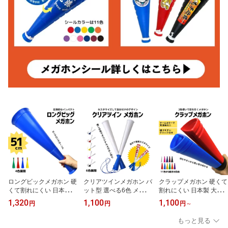
ロングビックメガホン 硬
クリアツインメガホン バ
クラップメガホン 硬くて
くて割れにくい 日本製 5
ット型 選べる6色 メガホ
割れにくい 日本製 大人
1cm 4色 応援用メガフォ
ン メガフォン 応援メガ
気メガホン 28.5cm 11色
1,320
1,100
1,100
円
円
円
～
ン 応援メガホン 応援グ
ホン 鳴り物 音 透明 高校
大きな音を奏でる 応援グ
ッズ 超特大 ビッグサイ
バスケットボール インタ
ッズ 名入れ メガフォン
もっと見る
ズ 大きい 甲子園 野球 バ
ーハイ 高校サッカー 体
応援メガホン 甲子園 高