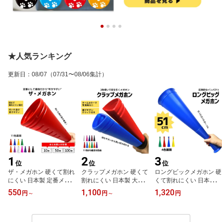
★人気ランキング
更新日
：
08/07
（07/31〜08/06集計）
1
2
3
位
位
位
ザ・メガホン 硬くて割れ
クラップメガホン 硬くて
ロングビックメガホン 硬
にくい 日本製 定番メガ
割れにくい 日本製 大人
くて割れにくい 日本製 5
ホン 32.5cm 11色 甲子園
気メガホン 28.5cm 11色
1cm 4色 応援用メガフォ
550
1,100
1,320
円
～
円
～
円
メガホン 応援グッズ 名
大きな音を奏でる 応援グ
ン 応援メガホン 応援グ
入れ 鳴り物 応援用メガ
ッズ 名入れ メガフォン
ッズ 超特大 ビッグサイ
フォン 応援メガホン 体
応援メガホン 甲子園 高
ズ 大きい 甲子園 野球 バ