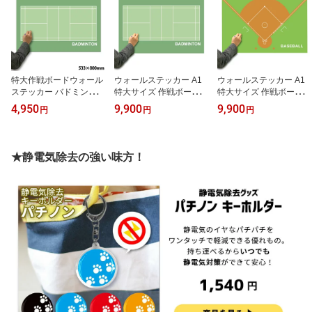
小学生 中学生 高校生 プ
監督 バスケットボールグ
念品 寄贈品 テニス部 テ
レゼント ギフト 監督 コ
ッズ バスケグッズ 鉄板
ニスグッズ 贈り物 テニ
ーチ 先生 顧問
スボード
特大作戦ボードウォール
ウォールステッカー A1
ウォールステッカー A1
ステッカー バドミントン
特大サイズ 作戦ボード
特大サイズ 作戦ボード
533×800mm[送料無料 作
コーチングボード 594x8
コーチングボード 594x8
4,950
9,900
9,900
円
円
円
戦盤 プレゼント ギフト
41mm 日本製 バドミント
41mm 日本製 野球[作戦
お礼 謝恩会 コーチ 先生
ン[作戦盤 プレゼント ギ
盤 プレゼント ギフト お
顧問 監督 誕生日 ありが
フト お礼 謝恩会 コーチ
礼 謝恩会 コーチ 先生 顧
とう 卒業記念品 卒団記
先生 顧問 監督 誕生日 あ
問 監督 誕生日 ありがと
★静電気除去の強い味方！
念品 退職 引退 部活 卒部
りがとう 卒業記念品 卒
う 卒業記念品 卒団記念
卒業 祝い お祝い 記念 記
団記念品 退職 引退 部活
品 退職 引退 部活 卒部 卒
念品 グッズ 用品]*
卒部 卒業 祝い お祝い 記
業 祝い お祝い 記念 記念
念 記念品 グッズ 用品
品 グッズ 用品