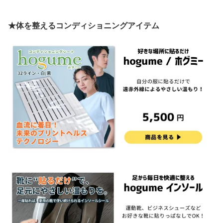
スケットボール 体育祭
育祭 運動会 スポーツ少
校野球 バレーボール Vメ
運動会 スポ少 楽天通販
年団 甲子園 選挙 応援 ス
ガホン 応援 インターハ
選挙 応援 スポーツ 大会
ポーツ 大会 予選 本戦 観
イ 高校サッカー 体育祭
★体を整えるコンディショニングアイテム
予選 本戦 観戦 long big
戦 2本1セット
運動会 Wメガホン ダブ
megaphone
ルメガホン