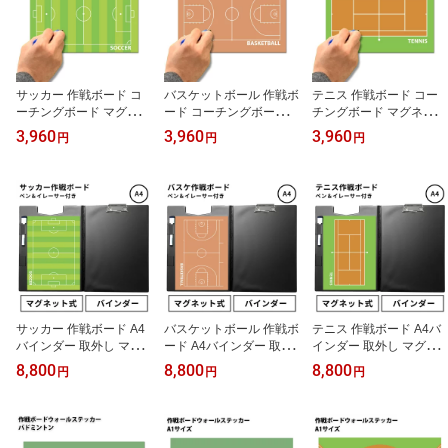
サッカー 作戦ボード コ
バスケットボール 作戦ボ
テニス 作戦ボード コー
ーチングボード マグネッ
ード コーチングボード
チングボード マグネット
トシート A4 200x280m
マグネットシート A4 20
シート A4 200x280mm
3,960
3,960
3,960
円
円
円
m 日本製[マグネットボー
0x280mm 日本製[ホワイ
日本製[ホワイトボード
ド 作戦盤 作戦版 作戦 ボ
トボード マグネットボー
マグネットボード 戦略
ード プレゼント ギフト
ド 戦略 作戦盤 作戦版 作
作戦盤 作戦版 作戦 ボー
監督 コーチ 先生 顧問 お
戦 ボード プレゼント ギ
ド プレゼント ギフト 監
礼 卒業 卒団 誕生日 記念
フト 先生 コーチ 顧問 監
督 コーチ 先生 顧問 お礼
記念品 サッカーグッズ
督 バスケットボールグッ
卒業 卒団 誕生日 記念 記
贈り物
ズ バスケ グッズ 用品 日
念品 用品
本製鉄板
サッカー 作戦ボード A4
バスケットボール 作戦ボ
テニス 作戦ボード A4バ
バインダー 取外し マグ
ード A4バインダー 取外
インダー 取外し マグネ
ネットシート 日本製 戦
し マグネットシート 日
ットシート 日本製 戦略
8,800
8,800
8,800
円
円
円
略ボード コーチングボー
本製 戦略ボード コーチ
ボード コーチングボード
ド マグネットボード 作
ングボード マグネットボ
マグネットボード 作戦盤
戦盤 作戦版 作戦 ボード
ード 作戦 ボード 作戦盤
作戦版 作戦 ボード プレ
サッカー部 少年サッカー
作戦版 戦術 プレゼント
ゼント ギフト コーチ 先
スポーツ少年団 スポ少
ギフト 先生 コーチ 顧問
生 顧問 監督 卒業 卒団 記