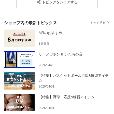
育祭 運動会 野球 高校野
校野球 バレーボール Vメ
スケットボール 体育祭
トピックをシェアする
球 インターハイ 高校サ
ガホン 応援 インターハ
運動会 スポ少 楽天通販
ッカー 選挙 大量 大口 大
イ 高校サッカー 体育祭
選挙 応援 スポーツ 大会
きな声を届ける
運動会 Wメガホン ダブ
予選 本戦 観戦 long big
ルメガホン
megaphone
ショップ内の最新トピックス
すべて見る
8月のおすすめ
1週間前
ザ・メガホン 叩いた時の音
2026/04/28
【特集】バスケットボール応援&練習アイテ
ム
2026/04/01
【特集】野球・応援&練習アイテム
2026/04/01