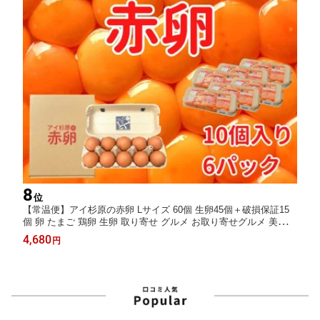
8
位
【常温便】アイ杉原の赤卵 Lサイズ 60個 生卵45個＋破損保証15
個 卵 たまご 鶏卵 生卵 取り寄せ グルメ お取り寄せグルメ 美味し
い 新鮮 新鮮な生卵 産みたて卵 赤い卵 赤卵 直送 産地直送 養鶏
4,680
円
養鶏場 健康 高級 ギフト 贈答用 お歳暮 お中元 徳島 徳島県産