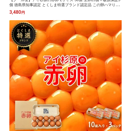
個 徳島県知事認定 とくしま特選ブランド認定品 この卵ハマりま
す！ 徳島県産 朝採り 産みたて 農場直送 ギフト お取り寄せ 詰め
3,480
円
合せ 御中元 御歳暮 母の日 父の日