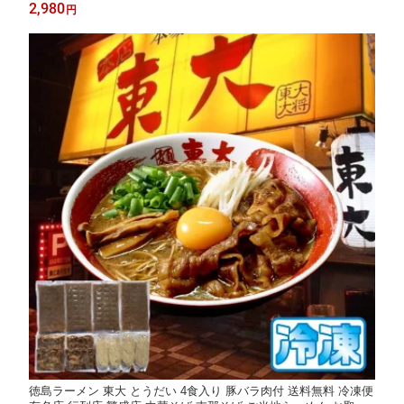
フト ご自宅 お試し 生麺 年越しそば 御中元 御歳暮 母の日 父の日
2,980
円
敬老の日 記念日 誕生日 プレゼント
徳島ラーメン 東大 とうだい 4食入り 豚バラ肉付 送料無料 冷凍便