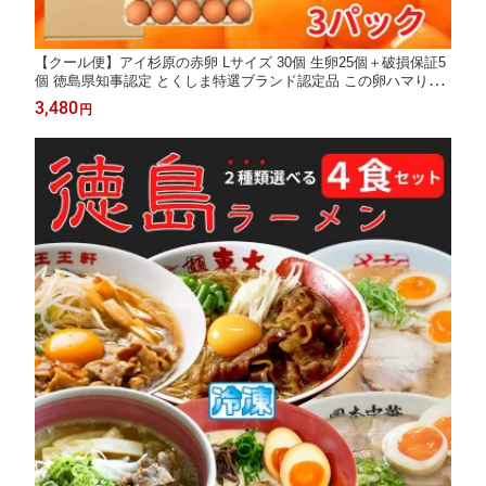
【クール便】アイ杉原の赤卵 Lサイズ 30個 生卵25個＋破損保証5
個 徳島県知事認定 とくしま特選ブランド認定品 この卵ハマりま
す！ 徳島県産 朝採り 産みたて 農場直送 ギフト お取り寄せ 詰め
3,480
円
合せ 御中元 御歳暮 母の日 父の日