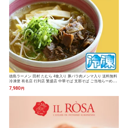
徳島ラーメン 田村 たむら 4食入り 豚バラ肉メンマ入り 送料無料
冷凍便 有名店 行列店 繁盛店 中華そば 支那そば ご当地らーめん
お取り寄せ ギフト ご自宅 お試し 生麺 年越しそば 御中元 御歳暮
7,980
円
母の日 父の日 敬老の日 記念日 誕生日 プレゼント