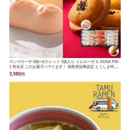
マンマローザ 8個+ポテレット 3個入り イルローザ IL ROSA PM-
1 有名店 このお菓子ハマります！ 徳島県知事認定 とくしま特選
ブランド認定品 製造工場直送 送料無料 ギフト お取り寄せ 詰め合
3,980
円
せ 御中元 御歳暮 母の日 父の日 敬老の日 バレンタイン ホワイト
デー 誕生日