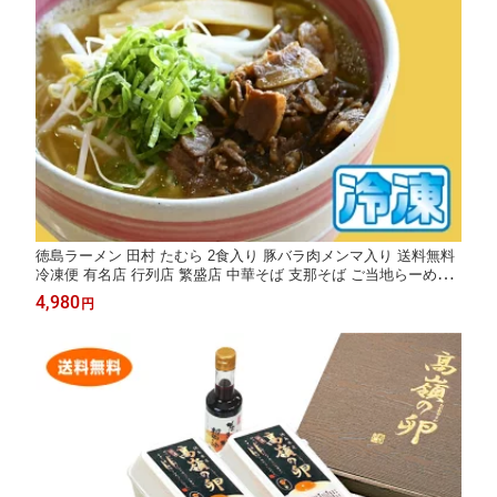
徳島ラーメン 田村 たむら 2食入り 豚バラ肉メンマ入り 送料無料
冷凍便 有名店 行列店 繁盛店 中華そば 支那そば ご当地らーめん
お取り寄せ ギフト ご自宅 お試し 生麺 年越しそば 御中元 御歳暮
4,980
円
母の日 父の日 敬老の日 記念日 誕生日