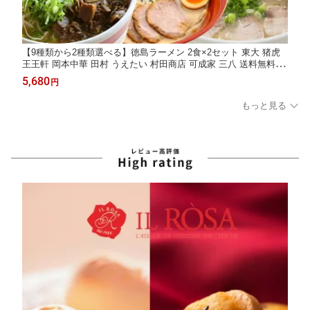
【9種類から2種類選べる】徳島ラーメン 2食×2セット 東大 猪虎
王王軒 岡本中華 田村 うえたい 村田商店 可成家 三八 送料無料 冷
凍便 有名店 行列店 繁盛店 中華そば 支那そば ご当地らーめん お
5,680
円
取り寄せ ギフト お試し 生麺 年越しそば 御中元 御歳暮 母の日 父
の日
もっと見る