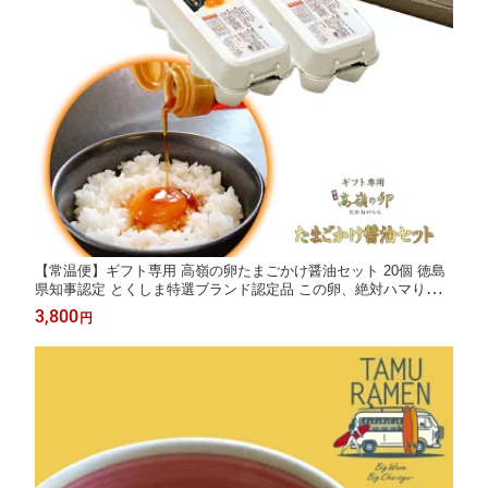
【常温便】ギフト専用 高嶺の卵たまごかけ醤油セット 20個 徳島
県知事認定 とくしま特選ブランド認定品 この卵、絶対ハマりま
す！徳島県産 楽天ランキング6部門★第1位 生卵 玉子 濃厚卵 朝
3,800
円
採り 産みたて 農場直送 御中元 御歳暮 母の日 父の日