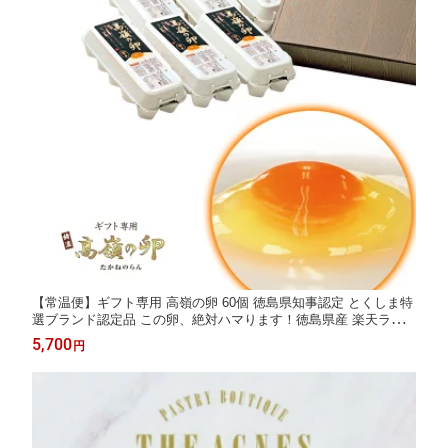
【常温便】ギフト専用 高嶺の卵 60個 徳島県知事認定 とくしま特
選ブランド認定品 この卵、絶対ハマります！徳島県産 楽天ラン
キング6部門★第1位 生卵 玉子 濃厚卵 朝採り 産みたて 農場直送
5,700
円
御中元 御歳暮 母の日 父の日