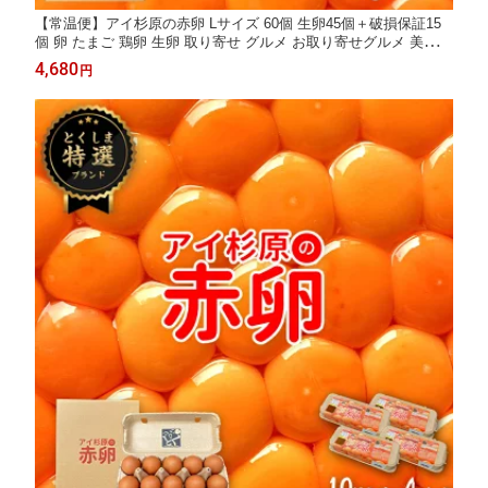
【常温便】アイ杉原の赤卵 Lサイズ 60個 生卵45個＋破損保証15
個 卵 たまご 鶏卵 生卵 取り寄せ グルメ お取り寄せグルメ 美味し
い 新鮮 新鮮な生卵 産みたて卵 赤い卵 赤卵 直送 産地直送 養鶏
4,680
円
養鶏場 健康 高級 ギフト 贈答用 お歳暮 お中元 徳島 徳島県産