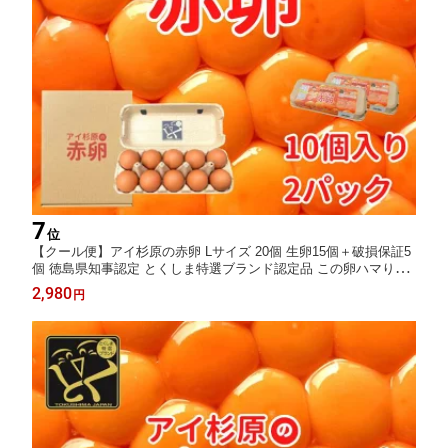
7
位
【クール便】アイ杉原の赤卵 Lサイズ 20個 生卵15個＋破損保証5
個 徳島県知事認定 とくしま特選ブランド認定品 この卵ハマりま
す！ 徳島県産 朝採り 産みたて 農場直送 ギフト お取り寄せ 詰め
2,980
円
合せ 御中元 御歳暮 母の日 父の日