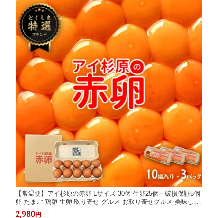
【常温便】アイ杉原の赤卵 Lサイズ 30個 生卵25個＋破損保証5個
卵 たまご 鶏卵 生卵 取り寄せ グルメ お取り寄せグルメ 美味しい
新鮮 新鮮な生卵 産みたて卵 赤い卵 赤卵 直送 産地直送 養鶏 養鶏
2,980
円