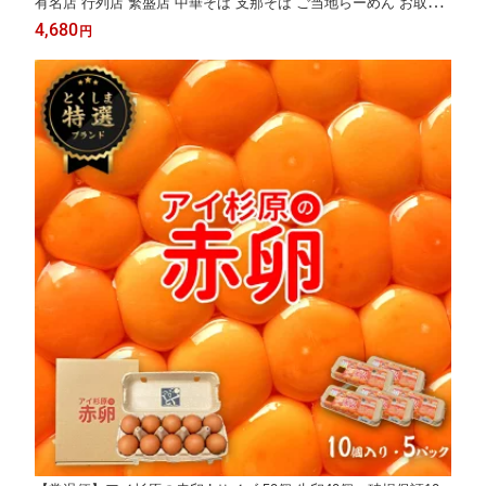
有名店 行列店 繁盛店 中華そば 支那そば ご当地らーめん お取り
寄せ ギフト ご自宅 お試し 生麺 年越しそば 御中元 御歳暮 母の日
4,680
円