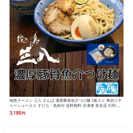
徳島ラーメン 三八 さんぱ 濃厚豚骨魚介つけ麺 2食入り 角切りチ
ャーシュー入り すだち・魚粉付 送料無料 冷凍便 有名店 行列店
繁盛店 つけめん 支那そば ご当地らーめん お取り寄せ ギフト ご
3,180
円
自宅 お試し 生麺 年越しそば 御中元 御歳暮