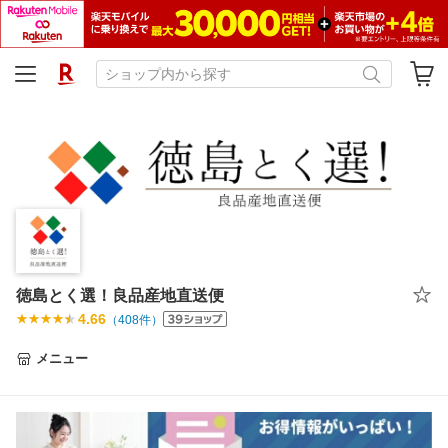
徳島とく選！良品産地直送便
4.66
（
408
件）
メニュー