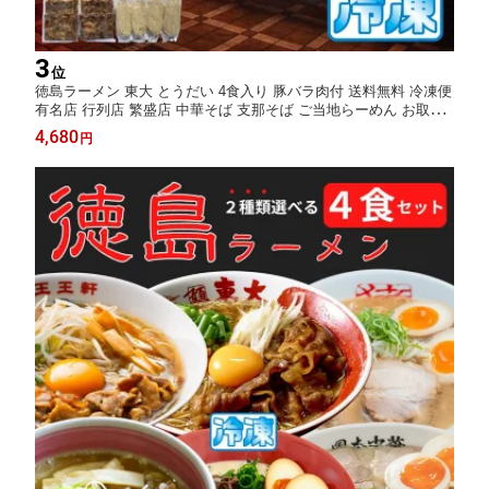
3
位
徳島ラーメン 東大 とうだい 4食入り 豚バラ肉付 送料無料 冷凍便
有名店 行列店 繁盛店 中華そば 支那そば ご当地らーめん お取り
寄せ ギフト ご自宅 お試し 生麺 年越しそば 御中元 御歳暮 母の日
4,680
円