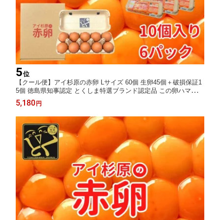
5
位
【クール便】アイ杉原の赤卵 Lサイズ 60個 生卵45個＋破損保証1
5個 徳島県知事認定 とくしま特選ブランド認定品 この卵ハマりま
す！ 徳島県産 朝採り 産みたて 農場直送 ギフト お取り寄せ 詰め
5,180
円
合せ 御中元 御歳暮 母の日 父の日