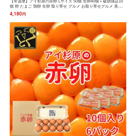
【常温便】アイ杉原の赤卵 Lサイズ 50個 生卵40個＋破損保証10
個 卵 たまご 鶏卵 生卵 取り寄せ グルメ お取り寄せグルメ 美味し
い 新鮮 新鮮な生卵 産みたて卵 赤い卵 赤卵 直送 産地直送 養鶏
4,180
円
養鶏場 健康 高級 ギフト 贈答用 お歳暮 お中元 徳島 徳島県産