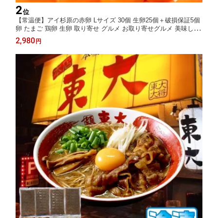
2
位
【常温便】アイ杉原の赤卵 Lサイズ 30個 生卵25個＋破損保証5個
卵 たまご 鶏卵 生卵 取り寄せ グルメ お取り寄せグルメ 美味しい
新鮮 新鮮な生卵 産みたて卵 赤い卵 赤卵 直送 産地直送 養鶏 養鶏
2,980
円
場 健康 高級 ギフト 贈答用 お歳暮 お中元 徳島 徳島県産