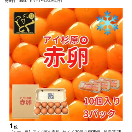
更新日
：
08/07
（07/31〜08/06集計）
1
位
【クール便】アイ杉原の赤卵 Lサイズ 30個 生卵25個＋破損保証5