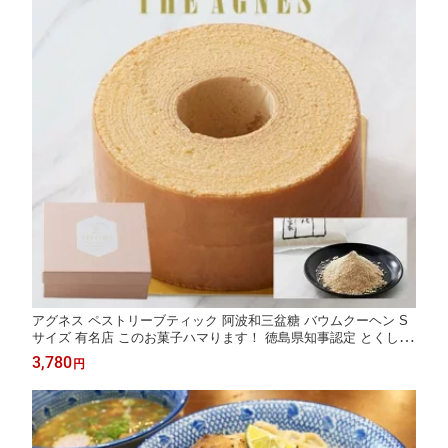
アグネス ペストリーブティック 阿波和三盆糖 バウムクーヘン S
サイズ 有名店 このお菓子ハマります！ 徳島県知事認定 とくしま
特選ブランド認定品 製造工場直送 送料無料 ギフト お取り寄せ 詰
3,780
円
め合せ 御中元 御歳暮 母の日 父の日 敬老の日 バレンタイン ホワ
イトデー