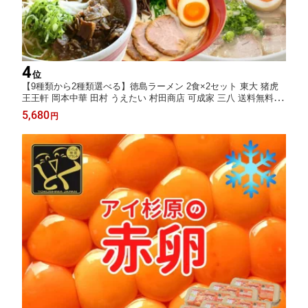
4
位
【9種類から2種類選べる】徳島ラーメン 2食×2セット 東大 猪虎
王王軒 岡本中華 田村 うえたい 村田商店 可成家 三八 送料無料 冷
凍便 有名店 行列店 繁盛店 中華そば 支那そば ご当地らーめん お
5,680
円
取り寄せ ギフト お試し 生麺 年越しそば 御中元 御歳暮 母の日 父
の日