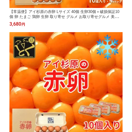
【常温便】アイ杉原の赤卵 Lサイズ 40個 生卵30個＋破損保証10
個 卵 たまご 鶏卵 生卵 取り寄せ グルメ お取り寄せグルメ 美味し
い 新鮮 新鮮な生卵 産みたて卵 赤い卵 赤卵 直送 産地直送 養鶏
3,680
円
養鶏場 健康 高級 ギフト 贈答用 お歳暮 お中元 徳島 徳島県産