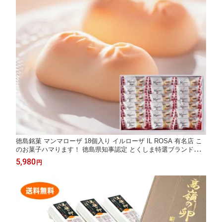
徳島銘菓 マンマローザ 18個入り イルローザ IL ROSA 有名店 こ
のお菓子ハマります！ 徳島県知事認定 とくしま特選ブランド認
定品 製造工場直送 送料無料 ギフト お取り寄せ 詰め合せ 御中元
5,980
円
御歳暮 母の日 父の日 敬老の日 バレンタイン ホワイトデー 誕生
日 プレゼント