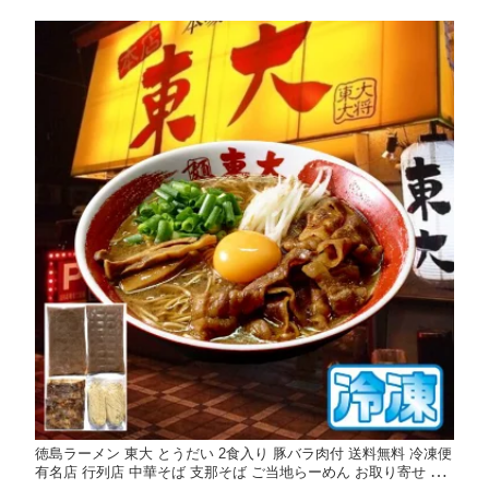
場 健康 高級 ギフト 贈答用 お歳暮 お中元 徳島 徳島県産
徳島ラーメン 東大 とうだい 2食入り 豚バラ肉付 送料無料 冷凍便
有名店 行列店 中華そば 支那そば ご当地らーめん お取り寄せ ギ