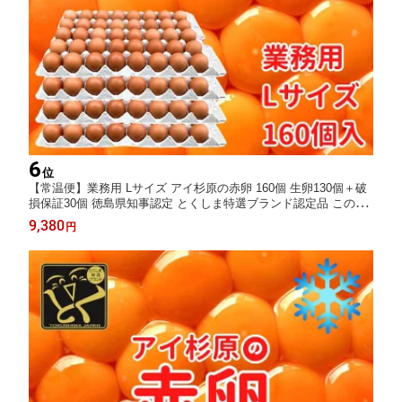
6
位
【常温便】業務用 Lサイズ アイ杉原の赤卵 160個 生卵130個＋破
損保証30個 徳島県知事認定 とくしま特選ブランド認定品 この卵
ハマります！ 徳島県産 朝採り 産みたて 農場直送 ギフト お取り
9,380
円
寄せ 詰め合せ 御中元 御歳暮 母の日 父の日