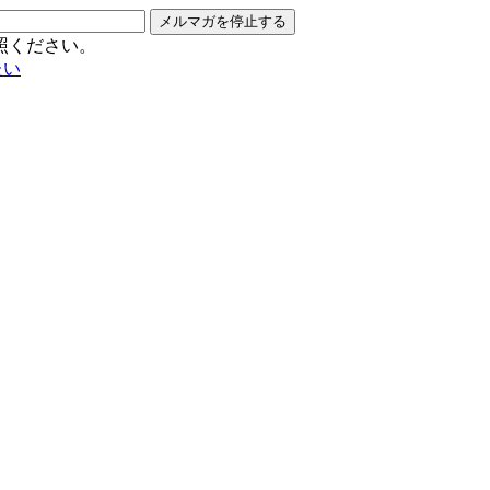
メルマガを停止する
照ください。
たい