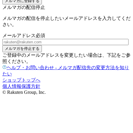
メルマガに登録する
メルマガの配信停止
メルマガの配信を停止したいメールアドレスを入力してくだ
さい。
メールアドレス
必須
メルマガを停止する
ご登録中のメールアドレスを変更したい場合は、下記をご参
照ください。
ヘルプ・お問い合わせ - メルマガ配信先の変更方法を知り
たい
ショップトップへ
個人情報保護方針
© Rakuten Group, Inc.