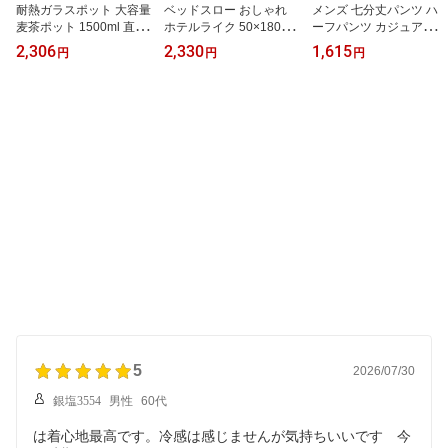
耐熱ガラスポット 大容量
ベッドスロー おしゃれ
メンズ 七分丈パンツ ハ
麦茶ポット 1500ml 直火
ホテルライク 50×180cm
ーフパンツ カジュアルパ
対応 ガラスケトル ガラ
50×210cm 50×240cm 無
ンツ ワイドパンツ 大き
2,306
2,330
1,615
円
円
円
スピッチャー ホウケイ酸
地 ポリエステル 寝室 足
いサイズ ゆったり 薄手
ガラス 冷水ポット
置き
無地 夏用 通気性 速乾 M
L 2L 3L 4L 5L 6L
5
2026/07/30
銀塩3554
男性
60代
は着心地最高です。冷感は感じませんが気持ちいいです 今