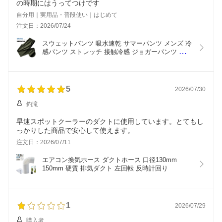
の時期にはうってつけです
自分用｜実用品・普段使い｜はじめて
注文日：2026/07/24
スウェットパンツ 吸水速乾 サマーパンツ メンズ 冷
感パンツ ストレッチ 接触冷感 ジョガーパンツ メッ
シュ素材 夏 長ズボン
5
2026/07/30
釣滝
早速スポットクーラーのダクトに使用しています。とてもし
っかりした商品で安心して使えます。
注文日：2026/07/11
エアコン換気ホース ダクトホース 口径130mm 
150mm 硬質 排気ダクト 左回転 反時計回り
1
2026/07/29
購入者