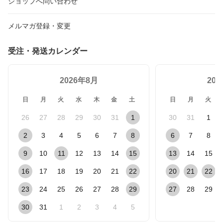
ショップへ問い合わせ
メルマガ登録・変更
受注・発送カレンダー
2026年8月
20
日
月
火
水
木
金
土
日
月
火
26
27
28
29
30
31
1
30
31
1
2
3
4
5
6
7
8
6
7
8
9
10
11
12
13
14
15
13
14
15
16
17
18
19
20
21
22
20
21
22
23
24
25
26
27
28
29
27
28
29
30
31
1
2
3
4
5