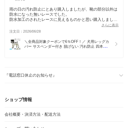
雨の日の汚れ防止にとあり購入しましたが、靴の部分以外は
防水になった無いレースでした。
防水加工のされたレースに見えるものかと思い購入しました
が、これならロンパースタイプのレインコートに靴で良いと
さらに表示
思います。
注文日：2026/06/28
＼全商品対象クーポンで6％OFF！／ 犬用レッグカ
バー サスペンダー付き 脱げない 汚れ防止 四本足パ
ンツ 中型犬 小型犬 可愛い
『電話窓口休止のお知らせ』
ショップ情報
会社概要・決済方法・配送方法