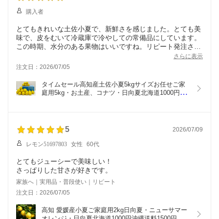
購入者
とてもきれいな土佐小夏で、新鮮さを感じました。とても美
味で、皮をむいて冷蔵庫で冷やしての常備品にしています。
この時期、水分のある果物はいいですね。リピート発注させ
て戴きます。有難うございました。
さらに表示
注文日：2026/07/05
タイムセール高知産土佐小夏5kgサイズお任せご家
庭用5kg・お土産、コナツ・日向夏北海道1000円沖
縄送料1500円父の日10P30May15【オススメ】
05P18Jun16
5
2026/07/09
レモン51697803
女性
60代
とてもジューシーで美味しい！
さっぱりした甘さが好きです。
家族へ｜実用品・普段使い｜リピート
注文日：2026/07/05
高知 愛媛産小夏ご家庭用2kg日向夏・ニューサマー
オレンジ・日向夏北海道1000円沖縄送料1500円