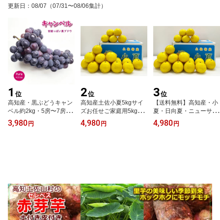
更新日
：
08/07
（07/31〜08/06集計）
1
2
3
位
位
位
高知産・黒ぶどうキャン
高知産土佐小夏5kgサイ
【送料無料】高知産・小
ベル約2kg・5房〜7房入
ズお任せご家庭用5kg・
夏・日向夏・ニューサマ
り、房数お任せ お土
お土産、コナツ・日向夏
ーオレンジLサイズ限定
3,980
4,980
4,980
円
円
円
産、北海道1000・沖縄送
北海道1000円沖縄送料1
約5kg入り北海道1000・
料1500円
500円父の日10P30May1
沖縄送料1500円【RC
5【オススメ】05P18Jun
P】05P18Jun16【オス
16
スメ】【楽フェス_ポイ
ント10倍】