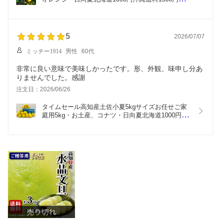
【RCP】10P30May15
5
2026/07/07
ミッチー1914
男性
60代
非常に良い意味で美味しかったです。形、外観、味申し分あ
注文日：2026/06/26
タイムセール高知産土佐小夏5kgサイズお任せご家
庭用5kg・お土産、コナツ・日向夏北海道1000円沖
縄送料1500円父の日10P30May15【オススメ】
05P18Jun16