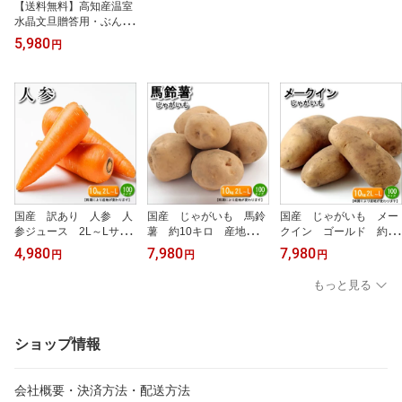
【送料無料】高知産温室
水晶文旦贈答用・ぶんた
ん3kg「5玉〜6玉」北海
5,980
円
道1000円・沖縄は送料1
500円
国産 訳あり 人参 人
国産 じゃがいも 馬鈴
国産 じゃがいも メー
参ジュース 2L～Lサイ
薯 約10キロ 産地は北
クイン ゴールド 約10
ズ(指定不可) 約10キ
海道・九州地方・関東地
キロ 送料無料(北海道・
4,980
7,980
7,980
円
円
円
ロ 時期により産地は
方と時期により変わりま
沖縄は送料別途必要です)
変わります(北海道・徳島
す。北海道・沖縄別途送
産地は北海道・九州地
もっと見る
県・長崎県)北海道・沖縄
料
方・関東地方と時期によ
別途送料
り変わります。
ショップ情報
会社概要・決済方法・配送方法