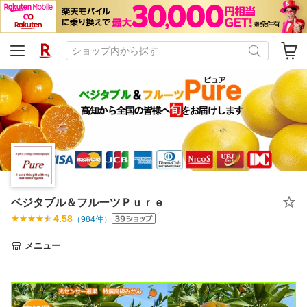
ベジタブル＆フルーツＰｕｒｅ
4.58
（
984
件）
メニュー