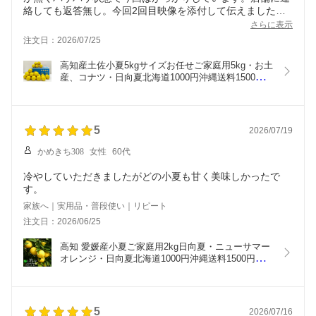
絡しても返答無し。今回2回目映像を添付して伝えました。
到着後は冷蔵保存していますが、このパサパサ感はがっかり
さらに表示
しました。
注文日：2026/07/25
高知産土佐小夏5kgサイズお任せご家庭用5kg・お土
産、コナツ・日向夏北海道1000円沖縄送料1500円
父の日10P30May15【オススメ】05P18Jun16
5
2026/07/19
かめきち308
女性
60代
冷やしていただきましたがどの小夏も甘く美味しかったで
す。
家族へ｜実用品・普段使い｜リピート
注文日：2026/06/25
高知 愛媛産小夏ご家庭用2kg日向夏・ニューサマー
オレンジ・日向夏北海道1000円沖縄送料1500円
【RCP】10P30May15
5
2026/07/16