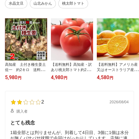
水晶文旦
山北みかん
桃太郎トマト
高知産 土付き種生姜土
【送料無料】高知産・訳
【送料無料】アメリカ産
佐一 約2キロ 送料無
あり桃太郎トマト約2kg
又はオーストラリア産ネ
料 北海道1000円沖縄1
とまとトマトサミット北
ーブルオレンジ又は バレ
5,980
4,980
4,580
円
円
円
500円送料
海道1000円・沖縄送料1
ンシアオレンジ20個入り
500円【RCP】10P30Ma
送料別途北海道1000円沖
y1510P19Jun15
縄1500円
2
2026/08/04
購入者
とても残念
1箱全部とは判りませんが、到着して4日目、3個に1個は水分
が無くパサパサ状態で今回はがっかりしています。店舗に連